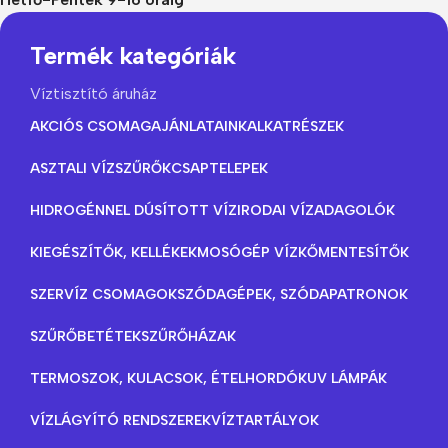
Termék kategóriák
Víztisztító áruház
AKCIÓS CSOMAGAJÁNLATAINK
ALKATRÉSZEK
ASZTALI VÍZSZŰRŐK
CSAPTELEPEK
HIDROGÉNNEL DÚSÍTOTT VÍZ
IRODAI VÍZADAGOLÓK
KIEGÉSZÍTŐK, KELLÉKEK
MOSÓGÉP VÍZKŐMENTESÍTŐK
SZERVÍZ CSOMAGOK
SZÓDAGÉPEK, SZÓDAPATRONOK
SZŰRŐBETÉTEK
SZŰRŐHÁZAK
TERMOSZOK, KULACSOK, ÉTELHORDÓK
UV LÁMPÁK
VÍZLÁGYÍTÓ RENDSZEREK
VÍZTARTÁLYOK