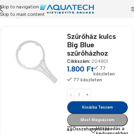
Skip to navigation
Skip to main content
Kezdőlap
/
Termékeink
/
Alkatrészek
Szűrőház kulcs
Big Blue
szűrőházhoz
Cikkszám:
204801
1.800
Ft
77
készleten
77 készleten
Kosárba Teszem
Most Megveszem
Hozzáadás a
Összehasonlítás
kedvencekhez