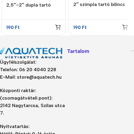
2″ szimpla tartó bilincs
2,5″-2″ dupla tartó
bilincs
190
Ft
190
Ft
Tartalom
Ügyfélszolgálat:
Telefon: 06 20 4040 228
E-Mail: store@aquatech.hu
Központi raktár:
(csomagátvételi pont):
2142 Nagytarcsa, Szilas utca
7.
Nyitvatartás:
Hétfő-Péntek 9-16 óráig