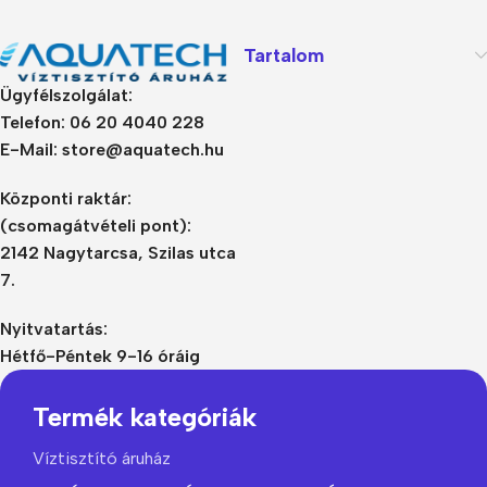
Tartalom
Ügyfélszolgálat:
Telefon: 06 20 4040 228
E-Mail: store@aquatech.hu
Központi raktár:
(csomagátvételi pont):
2142 Nagytarcsa, Szilas utca
7.
Nyitvatartás:
Hétfő-Péntek 9-16 óráig
Termék kategóriák
Víztisztító áruház