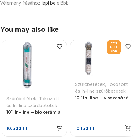
Vélemény írásához
lépj be
előbb.
You may also like
REN
DELÉ
SRE
Szűrőbetétek
,
Tokozott
és In-line szűrőbetétek
10″ In-line – visszasózó
Szűrőbetétek
,
Tokozott
patron 4 lépcsős
és In-line szűrőbetétek
10″ In-line – biokerámia
energetizáló patron
10.500
Ft
10.150
Ft