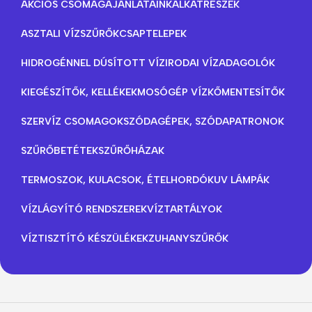
AKCIÓS CSOMAGAJÁNLATAINK
ALKATRÉSZEK
ASZTALI VÍZSZŰRŐK
CSAPTELEPEK
HIDROGÉNNEL DÚSÍTOTT VÍZ
IRODAI VÍZADAGOLÓK
KIEGÉSZÍTŐK, KELLÉKEK
MOSÓGÉP VÍZKŐMENTESÍTŐK
SZERVÍZ CSOMAGOK
SZÓDAGÉPEK, SZÓDAPATRONOK
SZŰRŐBETÉTEK
SZŰRŐHÁZAK
TERMOSZOK, KULACSOK, ÉTELHORDÓK
UV LÁMPÁK
VÍZLÁGYÍTÓ RENDSZEREK
VÍZTARTÁLYOK
VÍZTISZTÍTÓ KÉSZÜLÉKEK
ZUHANYSZŰRŐK