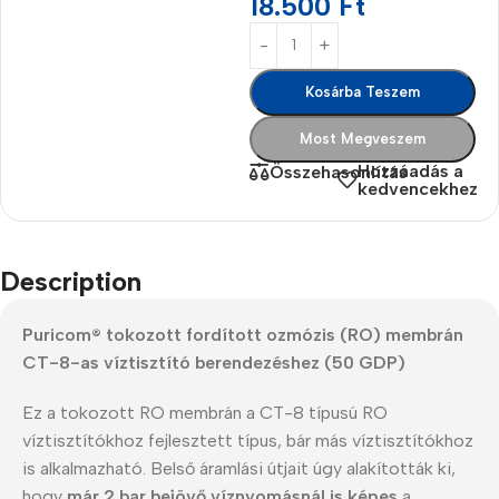
18.500
Ft
Kosárba Teszem
Most Megveszem
Hozzáadás a
Összehasonlítás
kedvencekhez
Description
Puricom® tokozott fordított ozmózis (RO) membrán
CT-8-as víztisztító berendezéshez (50 GDP)
Ez a tokozott RO membrán a CT-8 típusú RO
víztisztítókhoz fejlesztett típus, bár más víztisztítókhoz
is alkalmazható. Belső áramlási útjait úgy alakították ki,
hogy
már 2 bar bejövő víznyomásnál is képes
a