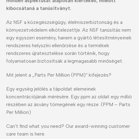
minden aspektusát alaposan kiértékeli, mielőtt
kibocsátaná a tanúsítványt.
Az NSF a közegészségügy, élelmiszerbiztonság és a
környezetvédelem elkötelezettje. Az NSF tanúsítás nem
egy egyszeri esemény, hanem a gyártó létesítményeinek
rendszeres helyszíni ellenőrzése és a termékek
rendszeres újratesztelése során történik, hogy
folyamatosan biztosítsák a legmagasabb minőséget.
Mit jelent a „Parts Per Million (PPM)” kifejezés?
Egy egység jelölés a tápoldat elemeinek
koncentrációjának mérésére. Egy ppm az oldat egy millió
részében az ásvány tömegének egy része. (PPM – Parts
Per Million)
Can’t find what you need? Our award-winning customer
care team is here.