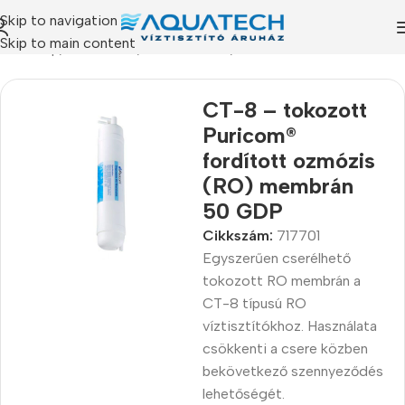
Skip to navigation
Skip to main content
Kezdőlap
/
Termékeink
/
Szűrőbetétek
/
RO Membránok
CT-8 – tokozott
Puricom®
fordított ozmózis
(RO) membrán
50 GDP
Cikkszám:
717701
Egyszerűen cserélhető
tokozott RO membrán a
CT-8 típusú RO
víztisztítókhoz. Használata
csökkenti a csere közben
bekövetkező szennyeződés
lehetőségét.