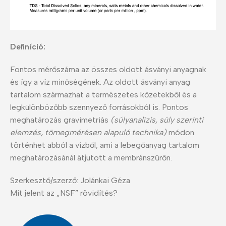
Definíció:
Fontos mérőszáma az összes oldott ásványi anyagnak
és így a víz minőségének. Az oldott ásványi anyag
tartalom származhat a természetes kőzetekből és a
legkülönbözőbb szennyező forrásokból is. Pontos
meghatározás gravimetriás
(súlyanalízis, súly szerinti
elemzés, tömegmérésen alapuló technika)
módon
történhet abból a vízből, ami a lebegőanyag tartalom
meghatározásánál átjutott a membránszűrőn.
Szerkesztő/szerző: Jolánkai Géza
Mit jelent az „NSF” rövidítés?