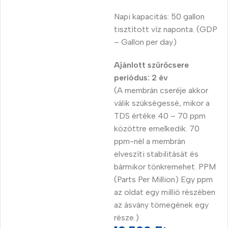
Napi kapacitás: 50 gallon
tisztított víz naponta. (GDP
– Gallon per day)
Ajánlott szűrőcsere
periódus: 2 év
(A membrán cseréje akkor
válik szükségessé, mikor
a
TDS értéke 40 – 70 ppm
közöttre emelkedik. 70
ppm-nél a membrán
elveszíti stabilitását és
bármikor tönkremehet. PPM
(Parts Per Million)
Egy ppm
az oldat egy millió részében
az ásvány tömegének egy
része.)