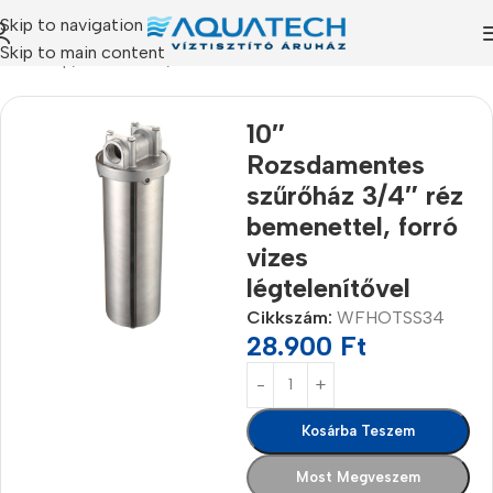
Skip to navigation
Skip to main content
Kezdőlap
/
Termékeink
/
Szűrőházak
10″
Rozsdamentes
szűrőház 3/4″ réz
bemenettel, forró
vizes
légtelenítővel
Cikkszám:
WFHOTSS34
28.900
Ft
Kosárba Teszem
Most Megveszem