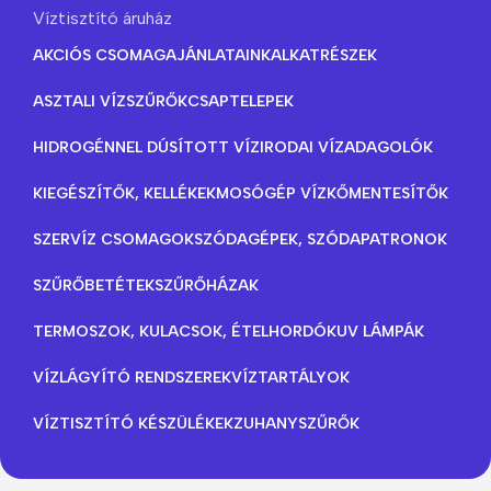
Víztisztító áruház
AKCIÓS CSOMAGAJÁNLATAINK
ALKATRÉSZEK
ASZTALI VÍZSZŰRŐK
CSAPTELEPEK
HIDROGÉNNEL DÚSÍTOTT VÍZ
IRODAI VÍZADAGOLÓK
KIEGÉSZÍTŐK, KELLÉKEK
MOSÓGÉP VÍZKŐMENTESÍTŐK
SZERVÍZ CSOMAGOK
SZÓDAGÉPEK, SZÓDAPATRONOK
SZŰRŐBETÉTEK
SZŰRŐHÁZAK
TERMOSZOK, KULACSOK, ÉTELHORDÓK
UV LÁMPÁK
VÍZLÁGYÍTÓ RENDSZEREK
VÍZTARTÁLYOK
VÍZTISZTÍTÓ KÉSZÜLÉKEK
ZUHANYSZŰRŐK