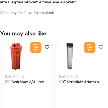
vizes légtelenítővel” értékelése elsőként
Vélemény írásához
lépj be
előbb.
You may also like
REN
REN
DELÉ
DELÉ
SRE
SRE
Szűrőházak
Szűrőházak
10″ Szűrőház 3/4″ réz
20″ Szűrőház átlátszó
bemenettel, forró vizes
3/8″
légtelenítővel