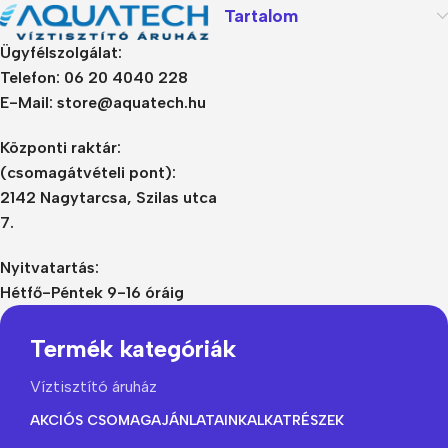
Tartalom
Ügyfélszolgálat:
Telefon: 06 20 4040 228
E-Mail: store@aquatech.hu
Központi raktár:
(csomagátvételi pont):
2142 Nagytarcsa, Szilas utca
7.
Nyitvatartás:
Hétfő-Péntek 9-16 óráig
Termék kategóriák
Víztisztító áruház
AKCIÓS CSOMAGAJÁNLATAINK
ALKATRÉSZEK