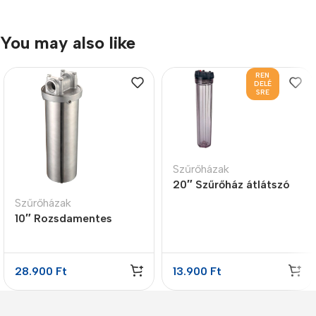
You may also like
REN
DELÉ
SRE
Szűrőházak
20″ Szűrőház átlátszó
3/4″
Szűrőházak
10″ Rozsdamentes
szűrőház 3/4″ réz
bemenettel, forró vizes
légtelenítővel
28.900
Ft
13.900
Ft