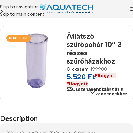
Skip to navigation
Skip to main content
Kezdőlap
/
Termékeink
/
Szűrőházak
Átlátszó
RENDELÉSRE
szűrőpohár 10″ 3
részes
szűrőházakhoz
Cikkszám:
199900
5.520
Ft
Elfogyott
Elfogyott
Hozzáadás a
Összehasonlítás
kedvencekhez
Description
Átlátszó szűrőpohár 3 részes szűrőházhoz