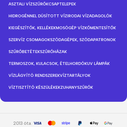
ASZTALI VÍZSZŰRŐK
CSAPTELEPEK
HIDROGÉNNEL DÚSÍTOTT VÍZ
IRODAI VÍZADAGOLÓK
KIEGÉSZÍTŐK, KELLÉKEK
MOSÓGÉP VÍZKŐMENTESÍTŐK
SZERVÍZ CSOMAGOK
SZÓDAGÉPEK, SZÓDAPATRONOK
SZŰRŐBETÉTEK
SZŰRŐHÁZAK
TERMOSZOK, KULACSOK, ÉTELHORDÓK
UV LÁMPÁK
VÍZLÁGYÍTÓ RENDSZEREK
VÍZTARTÁLYOK
VÍZTISZTÍTÓ KÉSZÜLÉKEK
ZUHANYSZŰRŐK
2013 óta.