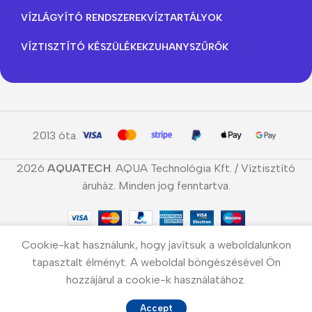
VÍZLÁGYÍTÓ RENDSZEREK
VÍZTARTÁLYOK
VÍZTISZTÍTÓ KÉSZÜLÉKEK
ZUHANYSZŰRŐK
2013 óta.
2026
AQUATECH
. AQUA Technológia Kft. / Víztisztító
áruház. Minden jog fenntartva.
Cookie-kat használunk, hogy javítsuk a weboldalunkon
tapasztalt élményt. A weboldal böngészésével Ön
hozzájárul a cookie-k használatához.
Accept