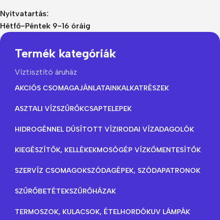
Nyitvatartás:
Hétfő-Péntek 9-16 óráig
Termék kategóriák
Víztisztító áruház
AKCIÓS CSOMAGAJÁNLATAINK
ALKATRÉSZEK
ASZTALI VÍZSZŰRŐK
CSAPTELEPEK
HIDROGÉNNEL DÚSÍTOTT VÍZ
IRODAI VÍZADAGOLÓK
KIEGÉSZÍTŐK, KELLÉKEK
MOSÓGÉP VÍZKŐMENTESÍTŐK
SZERVÍZ CSOMAGOK
SZÓDAGÉPEK, SZÓDAPATRONOK
SZŰRŐBETÉTEK
SZŰRŐHÁZAK
TERMOSZOK, KULACSOK, ÉTELHORDÓK
UV LÁMPÁK