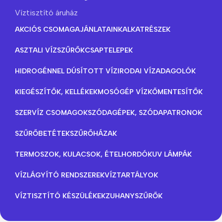
Víztisztító áruház
AKCIÓS CSOMAGAJÁNLATAINK
ALKATRÉSZEK
ASZTALI VÍZSZŰRŐK
CSAPTELEPEK
HIDROGÉNNEL DÚSÍTOTT VÍZ
IRODAI VÍZADAGOLÓK
KIEGÉSZÍTŐK, KELLÉKEK
MOSÓGÉP VÍZKŐMENTESÍTŐK
SZERVÍZ CSOMAGOK
SZÓDAGÉPEK, SZÓDAPATRONOK
SZŰRŐBETÉTEK
SZŰRŐHÁZAK
TERMOSZOK, KULACSOK, ÉTELHORDÓK
UV LÁMPÁK
VÍZLÁGYÍTÓ RENDSZEREK
VÍZTARTÁLYOK
VÍZTISZTÍTÓ KÉSZÜLÉKEK
ZUHANYSZŰRŐK