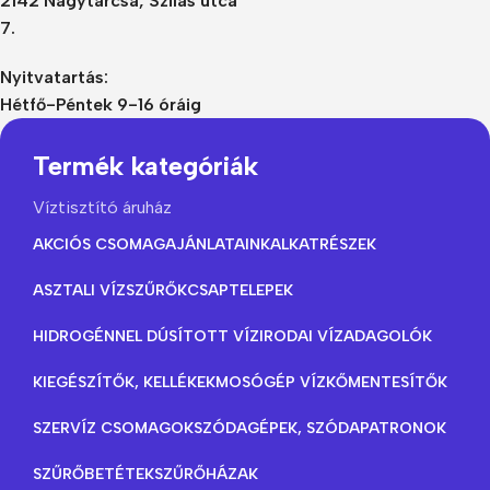
2142 Nagytarcsa, Szilas utca
7.
Nyitvatartás:
Hétfő-Péntek 9-16 óráig
Termék kategóriák
Víztisztító áruház
AKCIÓS CSOMAGAJÁNLATAINK
ALKATRÉSZEK
ASZTALI VÍZSZŰRŐK
CSAPTELEPEK
HIDROGÉNNEL DÚSÍTOTT VÍZ
IRODAI VÍZADAGOLÓK
KIEGÉSZÍTŐK, KELLÉKEK
MOSÓGÉP VÍZKŐMENTESÍTŐK
SZERVÍZ CSOMAGOK
SZÓDAGÉPEK, SZÓDAPATRONOK
SZŰRŐBETÉTEK
SZŰRŐHÁZAK