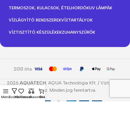
TERMOSZOK, KULACSOK, ÉTELHORDÓK
UV LÁMPÁK
VÍZLÁGYÍTÓ RENDSZEREK
VÍZTARTÁLYOK
VÍZTISZTÍTÓ KÉSZÜLÉKEK
ZUHANYSZŰRŐK
2013 óta.
2026
AQUATECH
. AQUA Technológia Kft. / Víztisztító
áruház. Minden jog fenntartva.
Menü
Szűrők
Kedvencek
Összehasonlítás
Kosár
Cookie-kat használunk, hogy javítsuk a weboldalunkon
tapasztalt élményt. A weboldal böngészésével Ön
hozzájárul a cookie-k használatához.