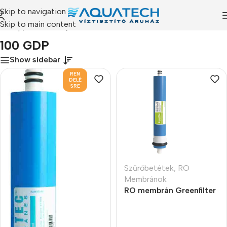
Skip to navigation
Skip to main content
zdőlap
/
Termékeink
/
“100 GDP” címkével rendelkező termékek
100 GDP
Show sidebar
REN
DELÉ
SRE
Szűrőbetétek
,
RO
Membránok
RO membrán Greenfilter
100 GPD