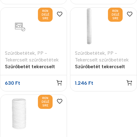
REN
REN
DELÉ
DELÉ
SRE
SRE
Szűrőbetétek
,
PP -
Szűrőbetétek
,
PP -
Tekercselt szűrőbetétek
Tekercselt szűrőbetétek
Szűrőbetét tekercselt
Szűrőbetét tekercselt
PP 10″ 50 micron
PP 20″ 50 mikron
630
Ft
1.246
Ft
REN
DELÉ
SRE