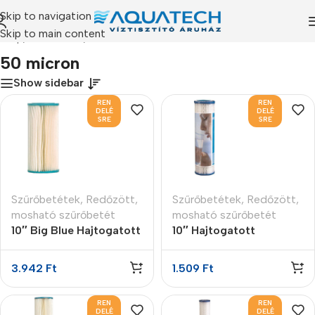
Skip to navigation
Skip to main content
őlap
/
Termékeink
/
“50 micron” címkével rendelkező termékek
50 micron
Show sidebar
REN
REN
DELÉ
DELÉ
SRE
SRE
Szűrőbetétek
,
Redőzött,
Szűrőbetétek
,
Redőzött,
mosható szűrőbetét
mosható szűrőbetét
10″ Big Blue Hajtogatott
10″ Hajtogatott
szűrőbetét 50 micron
szűrőbetét 50 micron
3.942
Ft
1.509
Ft
REN
REN
DELÉ
DELÉ