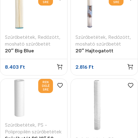
SRE
SRE
Szűrőbetétek
,
Redőzött,
Szűrőbetétek
,
Redőzött,
mosható szűrőbetét
mosható szűrőbetét
20″ Big Blue
20″ Hajtogatott
Hajtogatott szűrőbetét
szűrőbetét 50 micron
50 micron
8.403
Ft
2.816
Ft
REN
DELÉ
SRE
Szűrőbetétek
,
PS -
Polipropilén szűrőbetétek