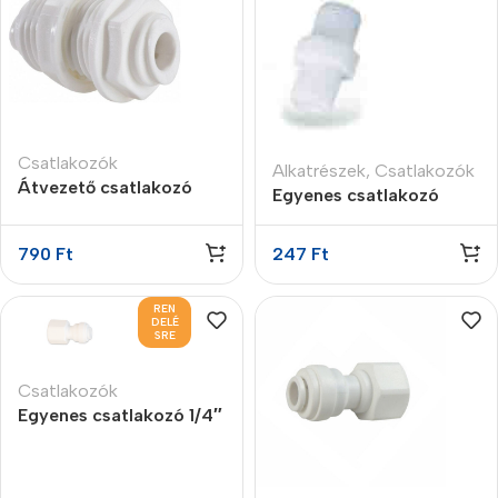
Csatlakozók
Alkatrészek
,
Csatlakozók
Átvezető csatlakozó
Egyenes csatlakozó
3/8″ x 3/8″
1/2″K x 1/2″K
790
Ft
247
Ft
REN
DELÉ
SRE
Csatlakozók
Egyenes csatlakozó 1/4″
B NPTF 1/4″
gyorscsatlakozó