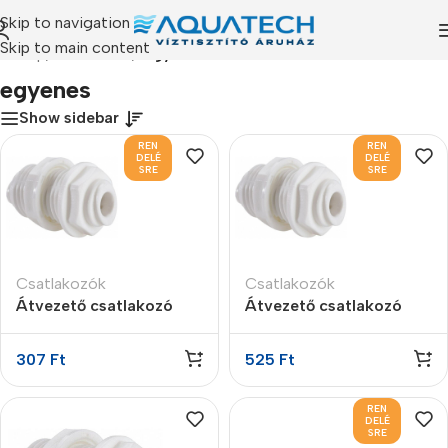
Skip to navigation
Skip to main content
zdőlap
/
Termékeink
/
“egyenes” címkével rendelkező termékek
egyenes
Show sidebar
REN
REN
DELÉ
DELÉ
SRE
SRE
Csatlakozók
Csatlakozók
Átvezető csatlakozó
Átvezető csatlakozó
1/4″ x 1/4″
3/8″ x 1/4″
307
Ft
525
Ft
REN
DELÉ
SRE