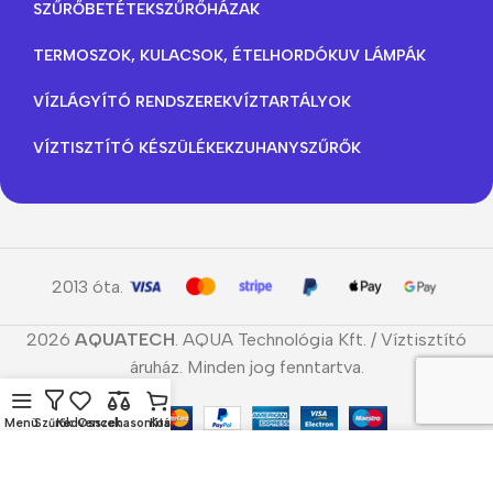
SZŰRŐBETÉTEK
SZŰRŐHÁZAK
TERMOSZOK, KULACSOK, ÉTELHORDÓK
UV LÁMPÁK
VÍZLÁGYÍTÓ RENDSZEREK
VÍZTARTÁLYOK
VÍZTISZTÍTÓ KÉSZÜLÉKEK
ZUHANYSZŰRŐK
2013 óta.
2026
AQUATECH
. AQUA Technológia Kft. / Víztisztító
áruház. Minden jog fenntartva.
Menü
Szűrők
Kedvencek
Összehasonlítás
Kosár
Cookie-kat használunk, hogy javítsuk a weboldalunkon
tapasztalt élményt. A weboldal böngészésével Ön