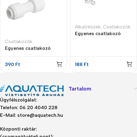
Alkatrészek
,
Csatlakozók
Egyenes csatlakozó
idom 1/4″ cső 1/4″K
Csatlakozók
Egyenes csatlakozó
3/8″ x 3/8″
gyorscsatlakozós
390
Ft
188
Ft
Tartalom
Ügyfélszolgálat:
Telefon: 06 20 4040 228
E-Mail: store@aquatech.hu
Központi raktár:
(csomagátvételi pont):