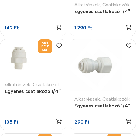
Alkatrészek
,
Csatlakozók
Egyenes csatlakozó 1/4″
B NPTF x 1/4″
gyorscsatlakozó
142
Ft
1.290
Ft
REN
DELÉ
SRE
Alkatrészek
,
Csatlakozók
Egyenes csatlakozó 1/4″
gyors 3/8″ K NPTF
Alkatrészek
,
Csatlakozók
Egyenes csatlakozó 1/4″
JG 7/16-24″ B
105
Ft
290
Ft