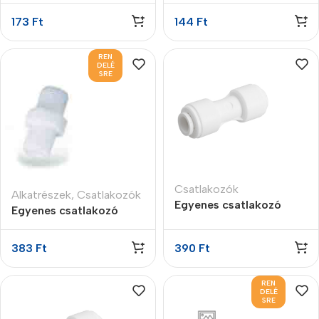
173
Ft
144
Ft
REN
DELÉ
SRE
Csatlakozók
Alkatrészek
,
Csatlakozók
Egyenes csatlakozó
Egyenes csatlakozó
3/8″ x 1/4″
3/4″K x 3/4″K
gyorscsatlakozós
383
Ft
390
Ft
REN
DELÉ
SRE