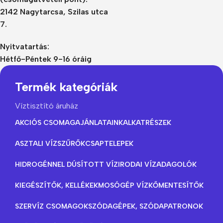
2142 Nagytarcsa, Szilas utca
7.
Nyitvatartás:
Hétfő-Péntek 9-16 óráig
Termék kategóriák
Víztisztító áruház
AKCIÓS CSOMAGAJÁNLATAINK
ALKATRÉSZEK
ASZTALI VÍZSZŰRŐK
CSAPTELEPEK
HIDROGÉNNEL DÚSÍTOTT VÍZ
IRODAI VÍZADAGOLÓK
KIEGÉSZÍTŐK, KELLÉKEK
MOSÓGÉP VÍZKŐMENTESÍTŐK
SZERVÍZ CSOMAGOK
SZÓDAGÉPEK, SZÓDAPATRONOK