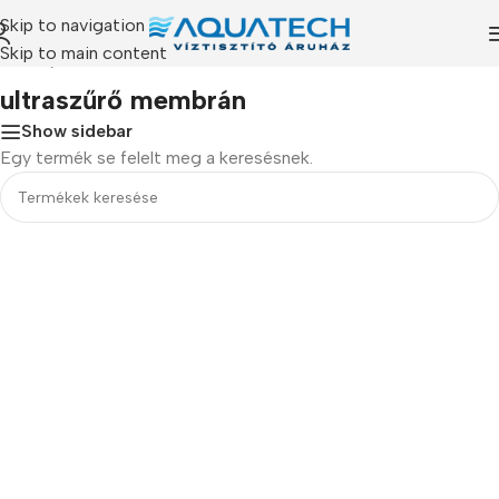
Skip to navigation
Skip to main content
ékeink
/
“ultraszűrő membrán” címkével rendelkező termékek
ultraszűrő membrán
Show sidebar
Egy termék se felelt meg a keresésnek.