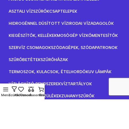
ASZTALI VÍZSZŰRŐK
CSAPTELEPEK
HIDROGÉNNEL DÚSÍTOTT VÍZ
IRODAI VÍZADAGOLÓK
KIEGÉSZÍTŐK, KELLÉKEK
MOSÓGÉP VÍZKŐMENTESÍTŐK
SZERVÍZ CSOMAGOK
SZÓDAGÉPEK, SZÓDAPATRONOK
SZŰRŐBETÉTEK
SZŰRŐHÁZAK
TERMOSZOK, KULACSOK, ÉTELHORDÓK
UV LÁMPÁK
VÍZLÁGYÍTÓ RENDSZEREK
VÍZTARTÁLYOK
Menü
Szűrők
Kedvencek
Összehasonlítás
Kosár
VÍZTISZTÍTÓ KÉSZÜLÉKEK
ZUHANYSZŰRŐK