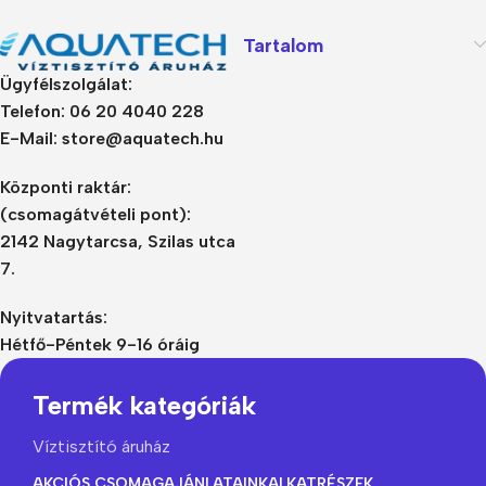
Tartalom
Ügyfélszolgálat:
Telefon: 06 20 4040 228
E-Mail: store@aquatech.hu
Központi raktár:
(csomagátvételi pont):
2142 Nagytarcsa, Szilas utca
7.
Nyitvatartás:
Hétfő-Péntek 9-16 óráig
Termék kategóriák
Víztisztító áruház
AKCIÓS CSOMAGAJÁNLATAINK
ALKATRÉSZEK