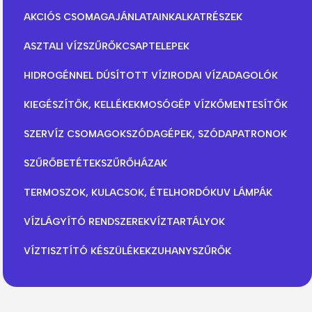
AKCIÓS CSOMAGAJÁNLATAINK
ALKATRÉSZEK
ASZTALI VÍZSZŰRŐK
CSAPTELEPEK
HIDROGÉNNEL DÚSÍTOTT VÍZ
IRODAI VÍZADAGOLÓK
KIEGÉSZÍTŐK, KELLÉKEK
MOSÓGÉP VÍZKŐMENTESÍTŐK
SZERVÍZ CSOMAGOK
SZÓDAGÉPEK, SZÓDAPATRONOK
SZŰRŐBETÉTEK
SZŰRŐHÁZAK
TERMOSZOK, KULACSOK, ÉTELHORDÓK
UV LÁMPÁK
VÍZLÁGYÍTÓ RENDSZEREK
VÍZTARTÁLYOK
VÍZTISZTÍTÓ KÉSZÜLÉKEK
ZUHANYSZŰRŐK