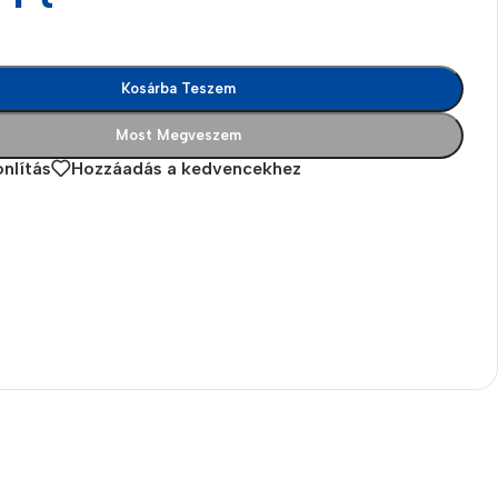
Kosárba Teszem
Most Megveszem
nlítás
Hozzáadás a kedvencekhez
es