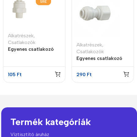
SRE
Alkatrészek
,
Csatlakozók
Alkatrészek
,
Egyenes csatlakozó
Csatlakozók
1/4″ gyors 3/8″ K
Egyenes csatlakozó
NPTF
1/4″ JG 7/16-24″ B
105
Ft
290
Ft
Termék kategóriák
Víztisztító áruház