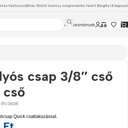
ntes házhozszállítás 35000 forintos megrendelés felett.
Blog
Gy.I.K.
Kapcsol
Kedvezmények
lyós csap 3/8″ cső
 cső
-BV3838
rócsap Quick csatlakozással.
0
Ft