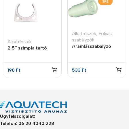
SRE
Alkatrészek
,
Folyás
szabályzók
Alkatrészek
Áramlásszabályzó
2,5″ szimpla tartó
insert style, 1LPM
bilincs
190
Ft
533
Ft
Ügyfélszolgálat:
Telefon: 06 20 4040 228