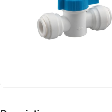
Smartphones
Apple
Samsung
Google
Nokia
Motorola