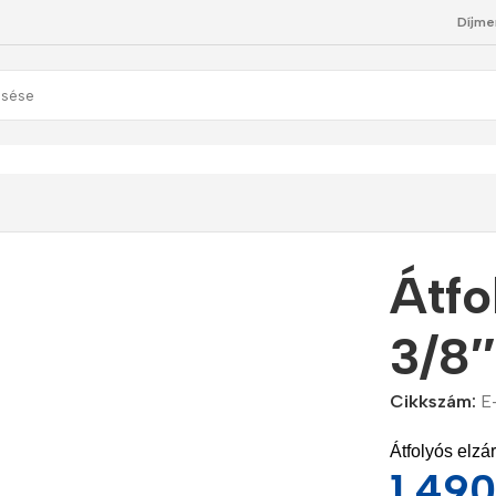
Díjme
8″ cső
Átfo
3/8″
Cikkszám:
E
Átfolyós elzá
1.49