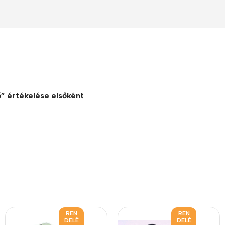
ő” értékelése elsőként
REN
REN
DELÉ
DELÉ