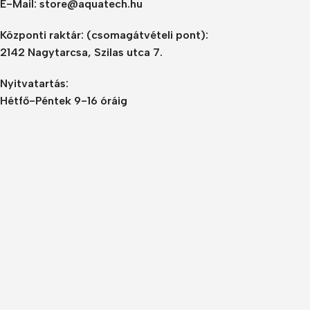
E-Mail: store@aquatech.hu
Központi raktár:
(csomagátvételi pont):
2142 Nagytarcsa, Szilas utca 7.
Nyitvatartás:
Hétfő-Péntek 9-16 óráig