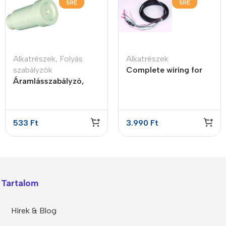
SRE
SRE
Alkatrészek
,
Folyás
Alkatrészek
szabályzók
Complete wiring for
Áramlásszabályzó,
compact systems with
insert style, 1.7LPM
PJK-260
533
Ft
3.990
Ft
Tartalom
Hírek & Blog