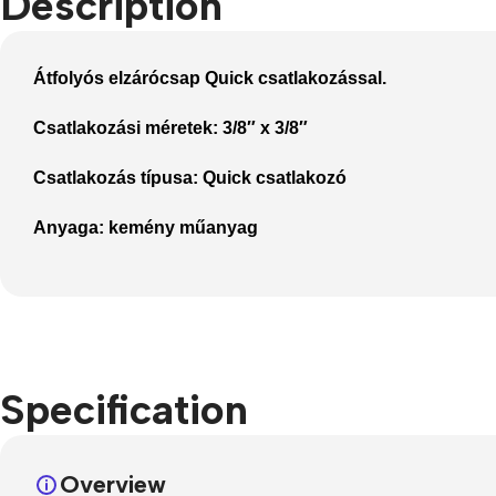
Description
Refurbished phones
Accessories
Átfolyós elzárócsap Quick csatlakozással.
Memory cards
Csatlakozási méretek:
3/8″ x 3/8″
Stand holders
Csatlakozás típusa:
Quick csatlakozó
Car holders
Anyaga:
kemény műanyag
Selfie sticks
Specification
Overview