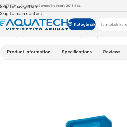
QUATECH - Az egészségmegőrzésért 2013 óta.
Skip to navigation
Skip to main content
Kategóriák
Kezdőlap
/
Termékeink
/
Alkatrészek
/
Átfolyós csap 3/8″ cső 3/
Product Information
Specifications
Reviews