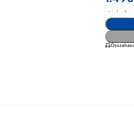
Összehaso
Power Banks
Headphones
Baseus
In-ear headphones
Remax
Wired headphones
Hoco
Wireless headphon
Screen Protectors
Bluetooth headsets
Power Devices
Tempered glass