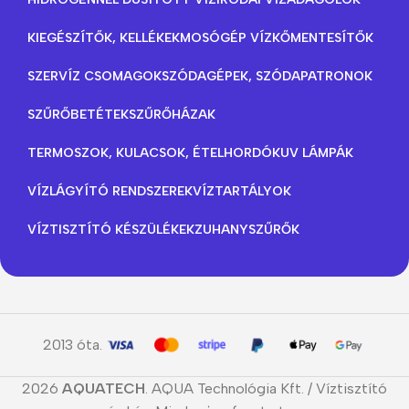
KIEGÉSZÍTŐK, KELLÉKEK
MOSÓGÉP VÍZKŐMENTESÍTŐK
SZERVÍZ CSOMAGOK
SZÓDAGÉPEK, SZÓDAPATRONOK
SZŰRŐBETÉTEK
SZŰRŐHÁZAK
TERMOSZOK, KULACSOK, ÉTELHORDÓK
UV LÁMPÁK
VÍZLÁGYÍTÓ RENDSZEREK
VÍZTARTÁLYOK
VÍZTISZTÍTÓ KÉSZÜLÉKEK
ZUHANYSZŰRŐK
2013 óta.
2026
AQUATECH
. AQUA Technológia Kft. / Víztisztító