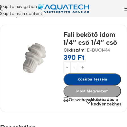
Skip to navigation
Skip to main content
Kezdőlap
/
Termékeink
/
Alkatrészek
Fali bekötő idom
1/4″ cső 1/4″ cső
Cikkszám:
E-BUO1414
390
Ft
Kosárba Teszem
Most Megveszem
Hozzáadás a
Összehasonlítás
kedvencekhez