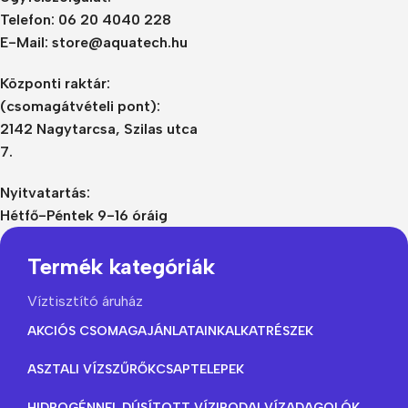
Telefon: 06 20 4040 228
E-Mail: store@aquatech.hu
Központi raktár:
(csomagátvételi pont):
2142 Nagytarcsa, Szilas utca
7.
Nyitvatartás:
Hétfő-Péntek 9-16 óráig
Termék kategóriák
Víztisztító áruház
AKCIÓS CSOMAGAJÁNLATAINK
ALKATRÉSZEK
ASZTALI VÍZSZŰRŐK
CSAPTELEPEK
HIDROGÉNNEL DÚSÍTOTT VÍZ
IRODAI VÍZADAGOLÓK