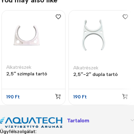
Alkatrészek
Alkatrészek
2,5″ szimpla tartó
2,5″-2″ dupla tartó
bilincs
bilincs
190
Ft
190
Ft
Tartalom
Ügyfélszolgálat: