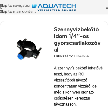
Skip to navigation
Skip to main content
Kezdőlap
/
Termékeink
/
Alkatrészek
Szennyvízbekötő
idom 1/4″-os
gyorscsatlakozóv
al
Cikkszám:
DRAIN14
A szennyvíz bekötő lehetővé
teszi, hogy az RO
víztisztítóból távozó
koncentrátum vízzáró, de
mégis könnyen oldható
csőkötésen keresztül
távozhasson.