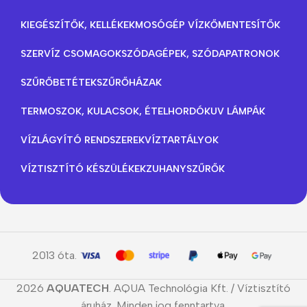
KIEGÉSZÍTŐK, KELLÉKEK
MOSÓGÉP VÍZKŐMENTESÍTŐK
SZERVÍZ CSOMAGOK
SZÓDAGÉPEK, SZÓDAPATRONOK
SZŰRŐBETÉTEK
SZŰRŐHÁZAK
TERMOSZOK, KULACSOK, ÉTELHORDÓK
UV LÁMPÁK
VÍZLÁGYÍTÓ RENDSZEREK
VÍZTARTÁLYOK
VÍZTISZTÍTÓ KÉSZÜLÉKEK
ZUHANYSZŰRŐK
2013 óta.
2026
AQUATECH
. AQUA Technológia Kft. / Víztisztító
áruház. Minden jog fenntartva.