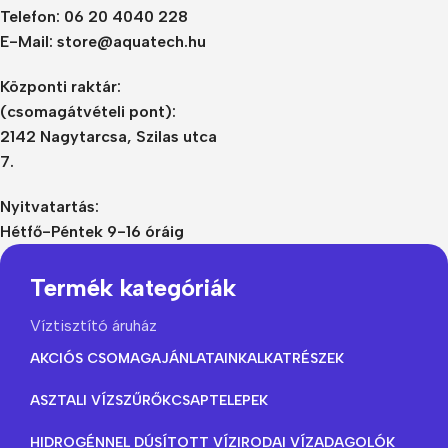
Telefon: 06 20 4040 228
E-Mail: store@aquatech.hu
Központi raktár:
(csomagátvételi pont):
2142 Nagytarcsa, Szilas utca
7.
Nyitvatartás:
Hétfő-Péntek 9-16 óráig
Termék kategóriák
Víztisztító áruház
AKCIÓS CSOMAGAJÁNLATAINK
ALKATRÉSZEK
ASZTALI VÍZSZŰRŐK
CSAPTELEPEK
HIDROGÉNNEL DÚSÍTOTT VÍZ
IRODAI VÍZADAGOLÓK