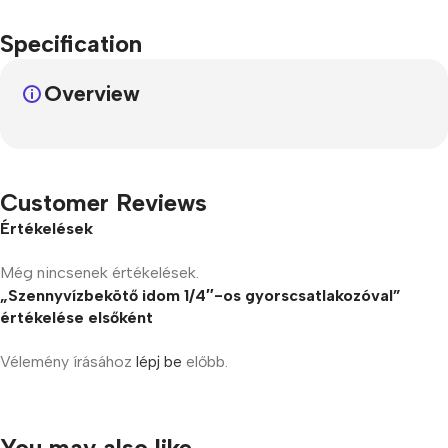
Specification
Overview
Customer Reviews
Értékelések
Még nincsenek értékelések.
„Szennyvízbekötő idom 1/4″-os gyorscsatlakozóval”
értékelése elsőként
Vélemény írásához
lépj be
előbb.
You may also like