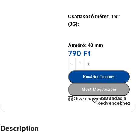
Csatlakozó méret:
1/4″
(JG);
Átmérő:
40 mm
790
Ft
Kosárba Teszem
Most Megveszem
Hozzáadás a
Összehasonlítás
kedvencekhez
Description