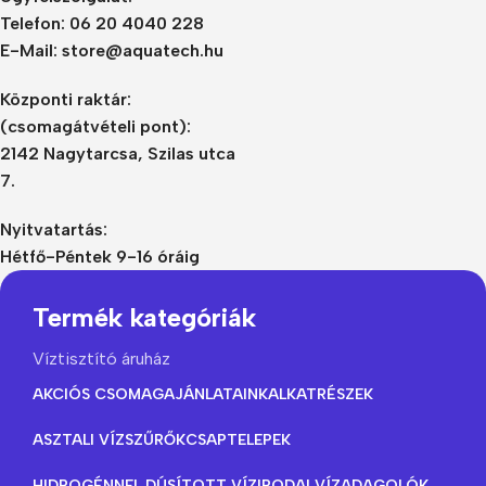
Telefon: 06 20 4040 228
E-Mail: store@aquatech.hu
Központi raktár:
(csomagátvételi pont):
2142 Nagytarcsa, Szilas utca
7.
Nyitvatartás:
Hétfő-Péntek 9-16 óráig
Termék kategóriák
Víztisztító áruház
AKCIÓS CSOMAGAJÁNLATAINK
ALKATRÉSZEK
ASZTALI VÍZSZŰRŐK
CSAPTELEPEK
HIDROGÉNNEL DÚSÍTOTT VÍZ
IRODAI VÍZADAGOLÓK