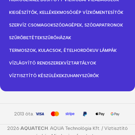
KIEGÉSZÍTŐK, KELLÉKEK
MOSÓGÉP VÍZKŐMENTESÍTŐK
SZERVÍZ CSOMAGOK
SZÓDAGÉPEK, SZÓDAPATRONOK
SZŰRŐBETÉTEK
SZŰRŐHÁZAK
TERMOSZOK, KULACSOK, ÉTELHORDÓK
UV LÁMPÁK
VÍZLÁGYÍTÓ RENDSZEREK
VÍZTARTÁLYOK
VÍZTISZTÍTÓ KÉSZÜLÉKEK
ZUHANYSZŰRŐK
2013 óta.
2026
AQUATECH
. AQUA Technológia Kft. / Víztisztító
T