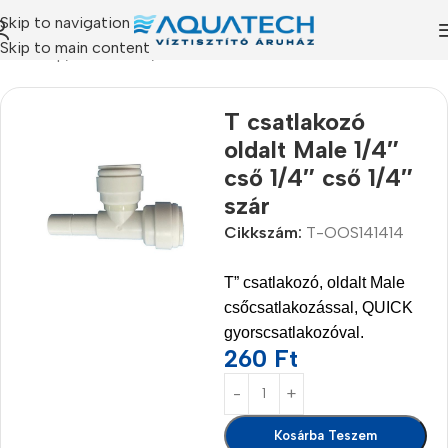
Skip to navigation
Skip to main content
Kezdőlap
/
Termékeink
/
Alkatrészek
T csatlakozó
oldalt Male 1/4″
cső 1/4″ cső 1/4″
szár
Cikkszám:
T-OOS141414
T” csatlakozó, oldalt Male
csőcsatlakozással, QUICK
gyorscsatlakozóval.
260
Ft
Kosárba Teszem