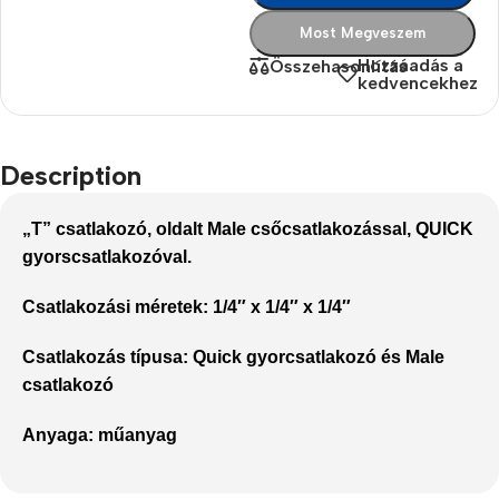
Most Megveszem
Hozzáadás a
Összehasonlítás
kedvencekhez
Description
„T” csatlakozó, oldalt Male csőcsatlakozással, QUICK
gyorscsatlakozóval.
Csatlakozási méretek:
1/4″ x 1/4″ x 1/4″
Csatlakozás típusa:
Quick gyorcsatlakozó és Male
csatlakozó
Anyaga:
műanyag