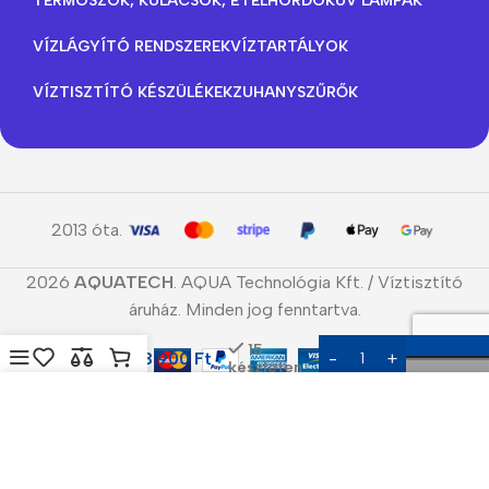
TERMOSZOK, KULACSOK, ÉTELHORDÓK
UV LÁMPÁK
VÍZLÁGYÍTÓ RENDSZEREK
VÍZTARTÁLYOK
VÍZTISZTÍTÓ KÉSZÜLÉKEK
ZUHANYSZŰRŐK
2013 óta.
2026
AQUATECH
. AQUA Technológia Kft. / Víztisztító
áruház. Minden jog fenntartva.
Négyutas
15
3.900
Ft
szelep 6
készleten
csavaros
Menü
Kedvencek
Összehasonlítás
Kosár
Cookie-kat használunk, hogy javítsuk a weboldalunkon
tapasztalt élményt. A weboldal böngészésével Ön
hozzájárul a cookie-k használatához.