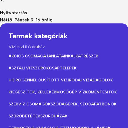
Nyitvatartás:
Hétfő-Péntek 9-16 óráig
Termék kategóriák
Víztisztító áruház
AKCIÓS CSOMAGAJÁNLATAINK
ALKATRÉSZEK
ASZTALI VÍZSZŰRŐK
CSAPTELEPEK
HIDROGÉNNEL DÚSÍTOTT VÍZ
IRODAI VÍZADAGOLÓK
KIEGÉSZÍTŐK, KELLÉKEK
MOSÓGÉP VÍZKŐMENTESÍTŐK
SZERVÍZ CSOMAGOK
SZÓDAGÉPEK, SZÓDAPATRONOK
SZŰRŐBETÉTEK
SZŰRŐHÁZAK