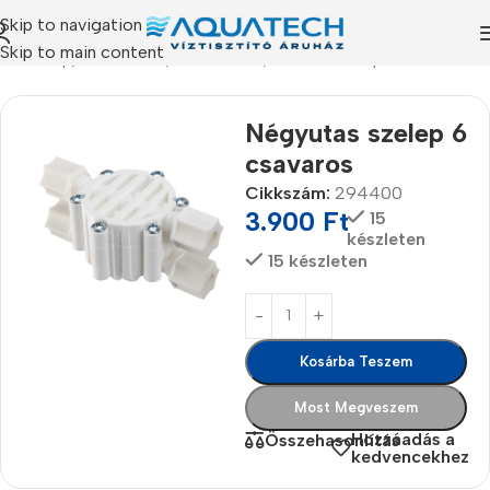
Skip to navigation
Skip to main content
Kezdőlap
/
Termékeink
/
Alkatrészek
/
Vízzáró szelepek
Négyutas szelep 6
csavaros
Cikkszám:
294400
3.900
Ft
15
készleten
15 készleten
Kosárba Teszem
Most Megveszem
Hozzáadás a
Összehasonlítás
kedvencekhez