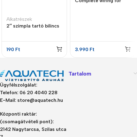
Complete wiring for
compact systems with
PJK-260
Alkatrészek
2″ szimpla tartó bilincs
190
Ft
3.990
Ft
Tartalom
Ügyfélszolgálat:
Telefon: 06 20 4040 228
E-Mail: store@aquatech.hu
Központi raktár:
(csomagátvételi pont):
2142 Nagytarcsa, Szilas utca
7.