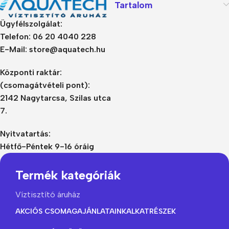
Tartalom
Ügyfélszolgálat:
Telefon: 06 20 4040 228
E-Mail: store@aquatech.hu
Központi raktár:
(csomagátvételi pont):
2142 Nagytarcsa, Szilas utca
7.
Nyitvatartás:
Hétfő-Péntek 9-16 óráig
Termék kategóriák
Víztisztító áruház
AKCIÓS CSOMAGAJÁNLATAINK
ALKATRÉSZEK