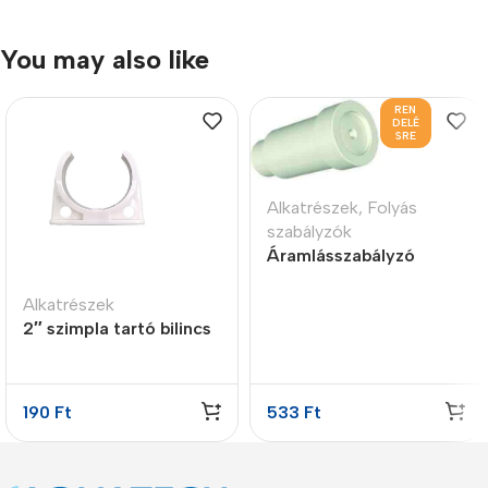
You may also like
REN
DELÉ
SRE
Alkatrészek
,
Folyás
szabályzók
Áramlásszabályzó
insert style, 3LPM
Alkatrészek
2″ szimpla tartó bilincs
190
Ft
533
Ft