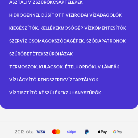
ASZTALI VÍZSZŰRŐK
CSAPTELEPEK
HIDROGÉNNEL DÚSÍTOTT VÍZ
IRODAI VÍZADAGOLÓK
KIEGÉSZÍTŐK, KELLÉKEK
MOSÓGÉP VÍZKŐMENTESÍTŐK
SZERVÍZ CSOMAGOK
SZÓDAGÉPEK, SZÓDAPATRONOK
SZŰRŐBETÉTEK
SZŰRŐHÁZAK
TERMOSZOK, KULACSOK, ÉTELHORDÓK
UV LÁMPÁK
VÍZLÁGYÍTÓ RENDSZEREK
VÍZTARTÁLYOK
VÍZTISZTÍTÓ KÉSZÜLÉKEK
ZUHANYSZŰRŐK
2013 óta.