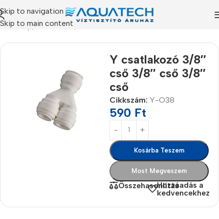
Skip to navigation
Skip to main content
Kezdőlap
/
Termékeink
/
Alkatrészek
Y csatlakozó 3/8″
cső 3/8″ cső 3/8″
cső
Cikkszám:
Y-O38
590
Ft
Kosárba Teszem
Most Megveszem
Hozzáadás a
Összehasonlítás
kedvencekhez