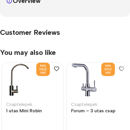
Overview
Customer Reviews
You may also like
REN
REN
DELÉ
DELÉ
SRE
SRE
Csaptelepek
Csaptelepek
1 utas Mini Robin
Forum – 3 utas csap
kifolyócsap