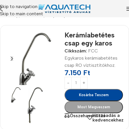
Skip to navigation
Skip to main content
Kezdőlap
/
Termékeink
/
Csaptelepek
Kerámiabetétes
csap egy karos
Cikkszám:
FCC
Egykaros kerámiabetétes
csap RO víztisztítókhoz.
7.150
Ft
Kosárba Teszem
Most Megveszem
Hozzáadás a
Összehasonlítás
kedvencekhez