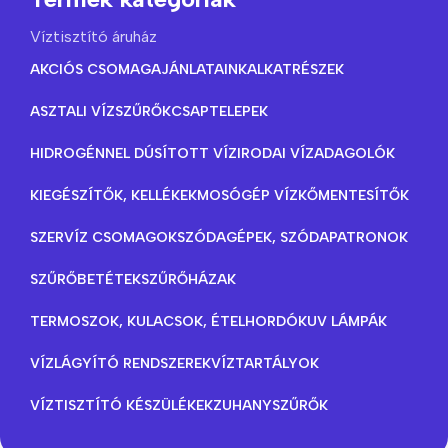
Víztisztító áruház
AKCIÓS CSOMAGAJÁNLATAINK
ALKATRÉSZEK
ASZTALI VÍZSZŰRŐK
CSAPTELEPEK
HIDROGÉNNEL DÚSÍTOTT VÍZ
IRODAI VÍZADAGOLÓK
KIEGÉSZÍTŐK, KELLÉKEK
MOSÓGÉP VÍZKŐMENTESÍTŐK
SZERVÍZ CSOMAGOK
SZÓDAGÉPEK, SZÓDAPATRONOK
SZŰRŐBETÉTEK
SZŰRŐHÁZAK
TERMOSZOK, KULACSOK, ÉTELHORDÓK
UV LÁMPÁK
VÍZLÁGYÍTÓ RENDSZEREK
VÍZTARTÁLYOK
VÍZTISZTÍTÓ KÉSZÜLÉKEK
ZUHANYSZŰRŐK