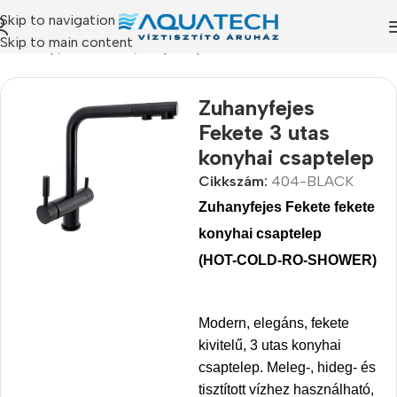
Skip to navigation
Skip to main content
Kezdőlap
/
Termékeink
/
Csaptelepek
Zuhanyfejes
Fekete 3 utas
konyhai csaptelep
Cikkszám:
404-BLACK
Zuhanyfejes Fekete fekete
konyhai csaptelep
(HOT-COLD-RO-SHOWER)
Modern, elegáns, fekete
kivitelű, 3 utas konyhai
csaptelep. Meleg-, hideg- és
tisztított vízhez használható,