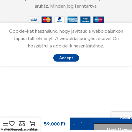
áruház. Minden jog fenntartva.
Cookie-kat használunk, hogy javítsuk a weboldalunkon
tapasztalt élményt. A weboldal böngészésével Ön
hozzájárul a cookie-k használatához.
Accept
Zuhanyfejes
Kosár
Fekete 3
59.000
Ft
utas
konyhai
Menü
Kedvencek
Összehasonlítás
Kosár
Most Megve