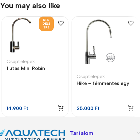
You may also like
REN
DELÉ
SRE
Csaptelepek
1 utas Mini Robin
kifolyócsap
Csaptelepek
Hike – fémmentes egy
karos csap
14.900
Ft
25.000
Ft
Tartalom