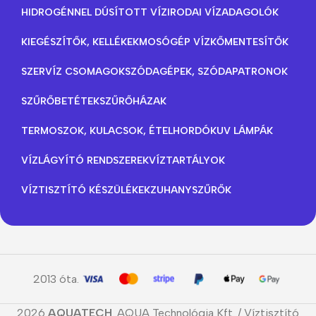
HIDROGÉNNEL DÚSÍTOTT VÍZ
IRODAI VÍZADAGOLÓK
KIEGÉSZÍTŐK, KELLÉKEK
MOSÓGÉP VÍZKŐMENTESÍTŐK
SZERVÍZ CSOMAGOK
SZÓDAGÉPEK, SZÓDAPATRONOK
SZŰRŐBETÉTEK
SZŰRŐHÁZAK
TERMOSZOK, KULACSOK, ÉTELHORDÓK
UV LÁMPÁK
VÍZLÁGYÍTÓ RENDSZEREK
VÍZTARTÁLYOK
VÍZTISZTÍTÓ KÉSZÜLÉKEK
ZUHANYSZŰRŐK
2013 óta.
2026
AQUATECH
. AQUA Technológia Kft. / Víztisztító