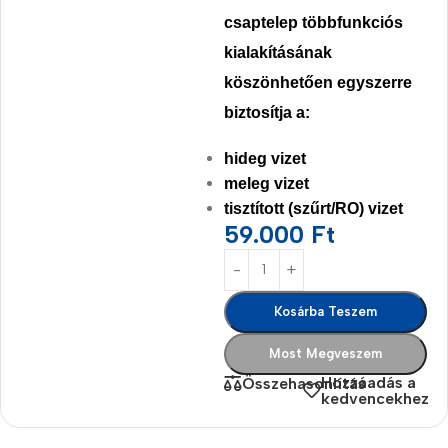
csaptelep
többfunkciós
kialakításának
köszönhetően egyszerre
biztosítja a:
hideg vizet
meleg vizet
tisztított (szűrt/RO) vizet
59.000
Ft
Kosárba Teszem
Most Megveszem
Hozzáadás a
Összehasonlítás
kedvencekhez