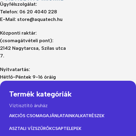
Ügyfélszolgálat:
Telefon: 06 20 4040 228
E-Mail: store@aquatech.hu
Központi raktár:
(csomagátvételi pont):
2142 Nagytarcsa, Szilas utca
7.
Nyitvatartás:
Hétfő-Péntek 9-16 óráig
Termék kategóriák
Víztisztító áruház
AKCIÓS CSOMAGAJÁNLATAINK
ALKATRÉSZEK
ASZTALI VÍZSZŰRŐK
CSAPTELEPEK