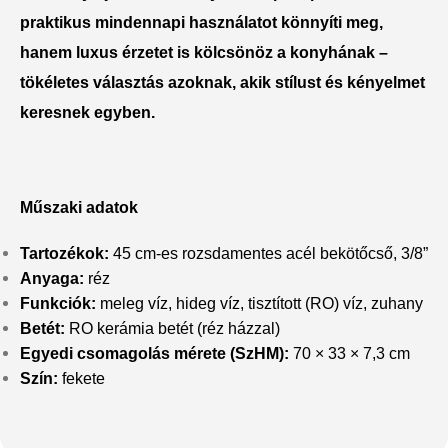
praktikus mindennapi használatot könnyíti meg,
hanem luxus érzetet is kölcsönöz a konyhának –
tökéletes választás azoknak, akik stílust és kényelmet
keresnek egyben.
Műszaki adatok
Tartozékok:
45 cm-es rozsdamentes acél bekötőcső, 3/8”
Anyaga:
réz
Funkciók:
meleg víz, hideg víz, tisztított (RO) víz, zuhany
Betét:
RO kerámia betét (réz házzal)
Egyedi csomagolás mérete (SzHM):
70 × 33 × 7,3 cm
Szín:
fekete