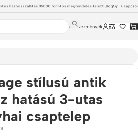
ntes házhozszállítás 35000 forintos megrendelés felett.
Blog
Gy.I.K.
Kapcsol
Kedvezmények
age stílusú antik
z hatású 3-utas
hai csaptelep
01