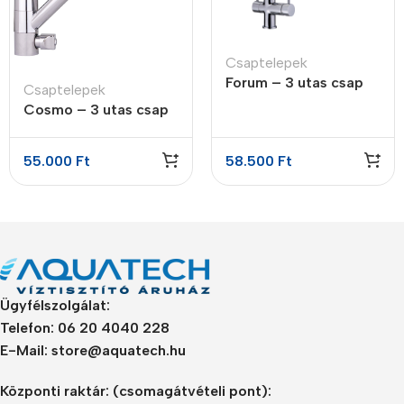
Csaptelepek
Forum – 3 utas csap
Csaptelepek
Cosmo – 3 utas csap
55.000
Ft
58.500
Ft
Ügyfélszolgálat:
Telefon: 06 20 4040 228
E-Mail: store@aquatech.hu
Központi raktár:
(csomagátvételi pont):