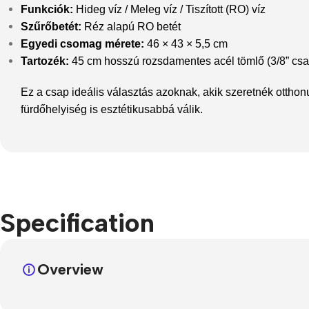
Funkciók:
Hideg víz / Meleg víz / Tiszított (RO) víz
Szűrőbetét:
Réz alapú RO betét
Egyedi csomag mérete:
46 × 43 × 5,5 cm
Tartozék:
45 cm hosszú rozsdamentes acél tömlő (3/8” csa
Ez a csap ideális választás azoknak, akik szeretnék ottho
fürdőhelyiség is esztétikusabbá válik.
Specification
Overview