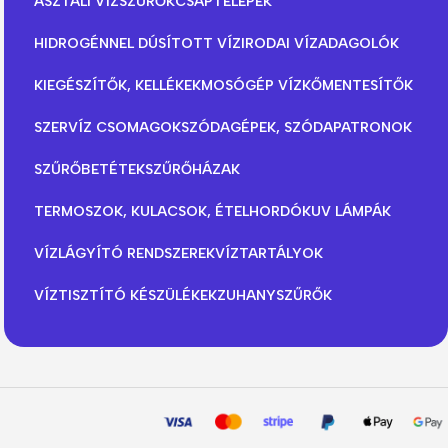
ASZTALI VÍZSZŰRŐK
CSAPTELEPEK
HIDROGÉNNEL DÚSÍTOTT VÍZ
IRODAI VÍZADAGOLÓK
KIEGÉSZÍTŐK, KELLÉKEK
MOSÓGÉP VÍZKŐMENTESÍTŐK
SZERVÍZ CSOMAGOK
SZÓDAGÉPEK, SZÓDAPATRONOK
SZŰRŐBETÉTEK
SZŰRŐHÁZAK
TERMOSZOK, KULACSOK, ÉTELHORDÓK
UV LÁMPÁK
VÍZLÁGYÍTÓ RENDSZEREK
VÍZTARTÁLYOK
VÍZTISZTÍTÓ KÉSZÜLÉKEK
ZUHANYSZŰRŐK