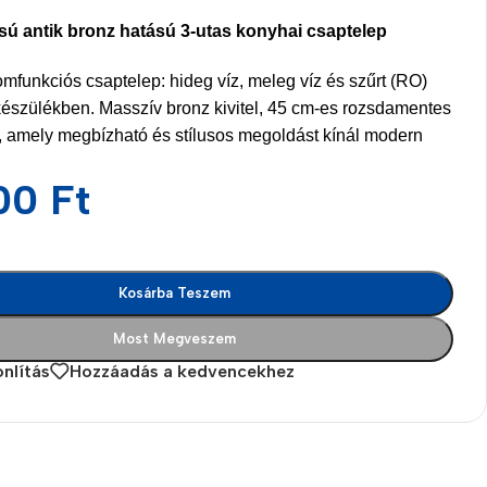
usú antik bronz hatású 3-utas konyhai csaptelep
mfunkciós csaptelep: hideg víz, meleg víz és szűrt (RO)
készülékben. Masszív bronz kivitel, 45 cm-es rozsdamentes
, amely megbízható és stílusos megoldást kínál modern
00
Ft
Kosárba Teszem
Most Megveszem
nlítás
Hozzáadás a kedvencekhez
es