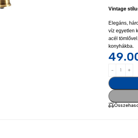
Vintage stíl
Elegáns, háro
víz egyetlen 
acél tömlővel
konyhákba.
49.0
Power Banks
Headphones
Baseus
In-ear headphones
Remax
Wired headphones
Összehaso
Hoco
Wireless headphon
Screen Protectors
Bluetooth headsets
Power Devices
Tempered glass