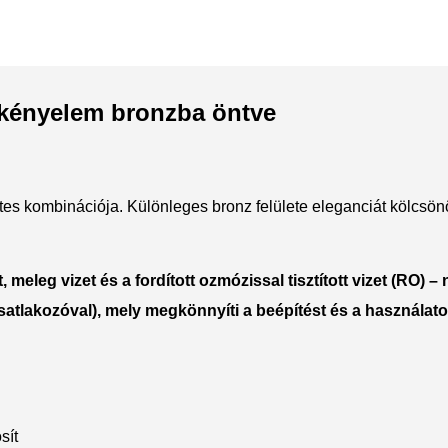
Polycarbonate protector
Mains chargers
Covers For Phones
Data cables
Wireless chargers
s kényelem bronzba öntve
Cavers-overlays
Covers-cases
tes kombinációja. Különleges bronz felülete eleganciát kölcsönö
, meleg vizet és a fordított ozmózissal tisztított vizet (RO)
– 
satlakozóval)
, mely megkönnyíti a beépítést és a használato
sít