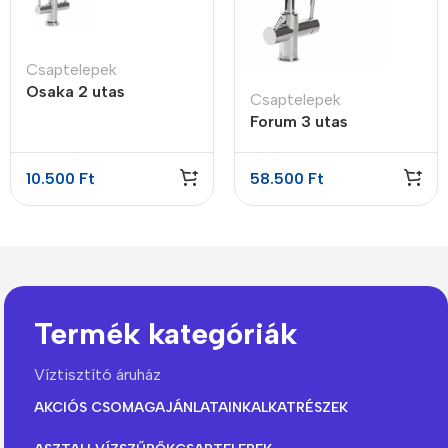
Csaptelepek
Osaka 2 utas
Csaptelepek
csaptelep
Forum 3 utas
csaptelep
10.500
Ft
58.500
Ft
Termék kategóriák
Víztisztító áruház
AKCIÓS CSOMAGAJÁNLATAINK
ALKATRÉSZEK