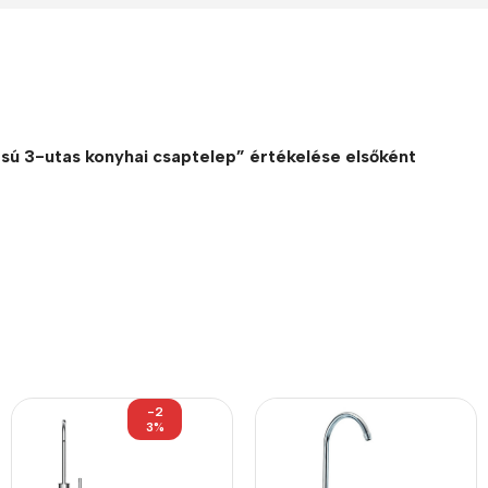
tású 3-utas konyhai csaptelep” értékelése elsőként
-2
3%