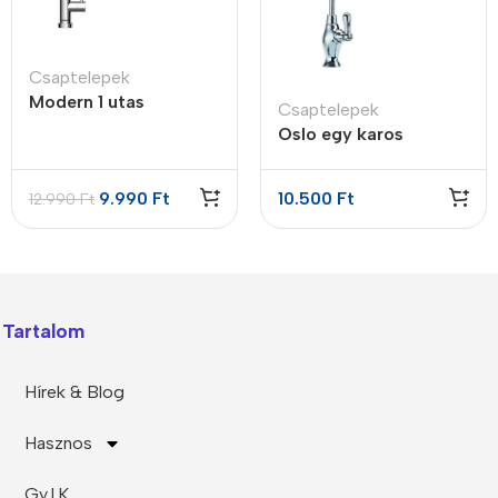
Csaptelepek
Modern 1 utas
Csaptelepek
csaptelep
Oslo egy karos
csaptelep
9.990
Ft
10.500
Ft
12.990
Ft
Tartalom
Hírek & Blog
Hasznos
Gy.I.K.