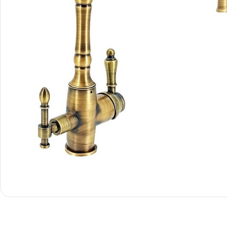
Smartphones
Apple
Samsung
Google
Nokia
Motorola