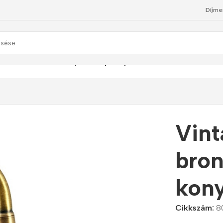
Díjme
nz hatású 3-utas konyhai csaptelep
Vint
bron
kony
Cikkszám:
8