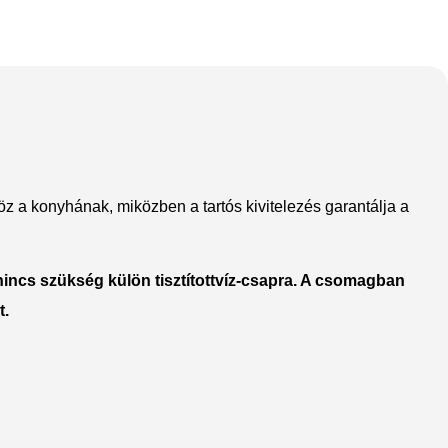
The thinnest iPhone
z a konyhának, miközben a tartós kivitelezés garantálja a
ever
iPhone Air
nincs szükség külön tisztítottvíz-csapra. A csomagban
Buy Now
t.