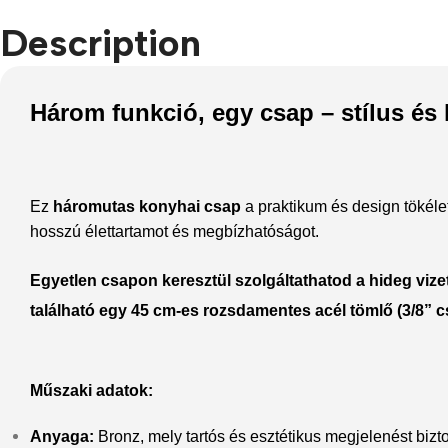
Description
Refurbished phones
Accessories
Memory cards
Három funkció, egy csap – stílus é
Stand holders
Car holders
Ez
háromutas konyhai csap
a praktikum és design tökéle
Selfie sticks
hosszú élettartamot és megbízhatóságot.
Egyetlen csapon keresztül szolgáltathatod a
hideg vizet
található egy
45 cm-es rozsdamentes acél tömlő (3/8” c
Műszaki adatok
:
Anyaga:
Bronz, mely tartós és esztétikus megjelenést bizto