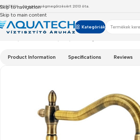
QUATECH - Az egészségmegőrzésért 2013 óta.
Skip to navigation
Skip to main content
Kategóriák
Kezdőlap
/
Termékeink
/
Csaptelepek
/
Vintage stílusú antik bro
Product Information
Specifications
Reviews