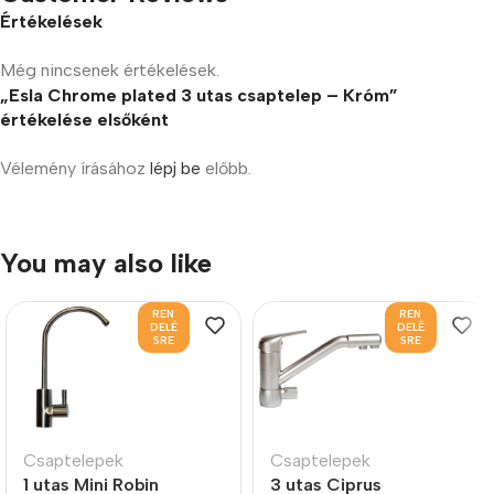
Értékelések
Még nincsenek értékelések.
„Esla Chrome plated 3 utas csaptelep – Króm”
értékelése elsőként
Vélemény írásához
lépj be
előbb.
You may also like
REN
REN
DELÉ
DELÉ
SRE
SRE
Csaptelepek
Csaptelepek
1 utas Mini Robin
3 utas Ciprus