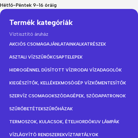
Hétfő-Péntek 9-16 óráig
Termék kategóriák
Víztisztító áruház
AKCIÓS CSOMAGAJÁNLATAINK
ALKATRÉSZEK
ASZTALI VÍZSZŰRŐK
CSAPTELEPEK
HIDROGÉNNEL DÚSÍTOTT VÍZ
IRODAI VÍZADAGOLÓK
KIEGÉSZÍTŐK, KELLÉKEK
MOSÓGÉP VÍZKŐMENTESÍTŐK
SZERVÍZ CSOMAGOK
SZÓDAGÉPEK, SZÓDAPATRONOK
SZŰRŐBETÉTEK
SZŰRŐHÁZAK
TERMOSZOK, KULACSOK, ÉTELHORDÓK
UV LÁMPÁK
VÍZLÁGYÍTÓ RENDSZEREK
VÍZTARTÁLYOK