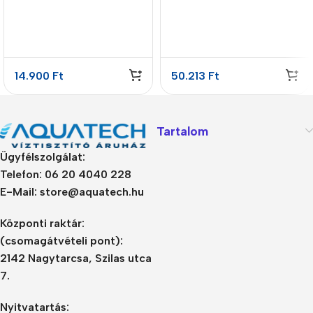
kifolyócsap
kifolyócsap
14.900
Ft
50.213
Ft
Tartalom
Ügyfélszolgálat:
Telefon: 06 20 4040 228
E-Mail: store@aquatech.hu
Központi raktár:
(csomagátvételi pont):
2142 Nagytarcsa, Szilas utca
7.
Nyitvatartás: