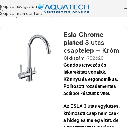
Skip to navigation
Skip to main content
Kezdőlap
/
Termékeink
/
Csaptelepek
Esla Chrome
plated 3 utas
csaptelep – Króm
Cikkszám:
902620
Gondos tervezés és
lekerekített vonalak.
Könnyű és ergonomikus.
Polírozott rozsdamentes
acélból készült kivitel.
Az
ESLA 3 utas egykezes,
krómozott csap
nem csak
a hideg és meleg vizet, de