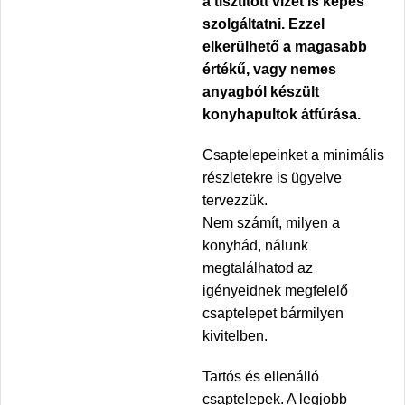
a tisztított vizet is képes
szolgáltatni. Ezzel
elkerülhető a magasabb
értékű, vagy nemes
anyagból készült
konyhapultok átfúrása.
Csaptelepeinket a minimális
részletekre is ügyelve
tervezzük.
Nem számít, milyen a
konyhád, nálunk
megtalálhatod az
igényeidnek megfelelő
csaptelepet bármilyen
kivitelben.
Tartós és ellenálló
csaptelepek. A legjobb