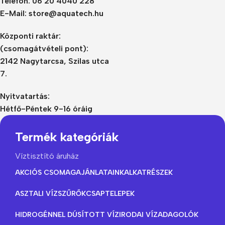
Telefon: 06 20 4040 228
E-Mail: store@aquatech.hu
Központi raktár:
(csomagátvételi pont):
2142 Nagytarcsa, Szilas utca
7.
Nyitvatartás:
Hétfő-Péntek 9-16 óráig
Termék kategóriák
Víztisztító áruház
AKCIÓS CSOMAGAJÁNLATAINK
ALKATRÉSZEK
ASZTALI VÍZSZŰRŐK
CSAPTELEPEK
HIDROGÉNNEL DÚSÍTOTT VÍZ
IRODAI VÍZADAGOLÓK