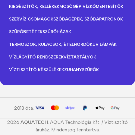
KIEGÉSZÍTŐK, KELLÉKEK
MOSÓGÉP VÍZKŐMENTESÍTŐK
SZERVÍZ CSOMAGOK
SZÓDAGÉPEK, SZÓDAPATRONOK
SZŰRŐBETÉTEK
SZŰRŐHÁZAK
TERMOSZOK, KULACSOK, ÉTELHORDÓK
UV LÁMPÁK
VÍZLÁGYÍTÓ RENDSZEREK
VÍZTARTÁLYOK
VÍZTISZTÍTÓ KÉSZÜLÉKEK
ZUHANYSZŰRŐK
2013 óta.
2026
AQUATECH
. AQUA Technológia Kft. / Víztisztító
áruház. Minden jog fenntartva.