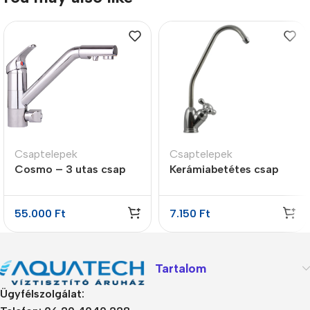
Csaptelepek
Csaptelepek
Cosmo – 3 utas csap
Kerámiabetétes csap
egy karos
55.000
Ft
7.150
Ft
Tartalom
Ügyfélszolgálat: