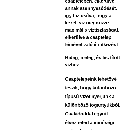
csaptelepen, elkerülve
annak szennyeződését,
így biztosítva, hogy a
kezelt víz megőrizze
maximális víztisztaságát,
elkerülve a csaptelep
fémével való érintkezést.
Hideg, meleg, és tisztított
vízhez.
Csaptelepeink lehetővé
teszik, hogy különböző
típusú vizet nyerjünk a
különböző fogantyúkból.
Családoddal együtt
élvezheted a minőségi