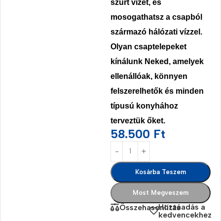
szűrt vizet, és
mosogathatsz a csapból
származó hálózati vízzel.
Olyan csaptelepeket
kínálunk Neked, amelyek
ellenállóak, könnyen
felszerelhetők és minden
típusú konyhához
terveztük őket.
58.500
Ft
Kosárba Teszem
Most Megveszem
Hozzáadás a
Összehasonlítás
kedvencekhez