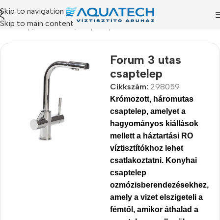
Skip to navigation
Skip to main content
Kezdőlap
/
Termékeink
/
Csaptelepek
Forum 3 utas
csaptelep
Cikkszám:
298059
Krómozott, háromutas
csaptelep
, amelyet a
hagyományos kiállások
mellett a háztartási RO
víztisztítókhoz lehet
csatlakoztatni. Konyhai
csaptelep
ozmózisberendezésekhez,
amely a vizet elszigeteli a
fémtől, amikor áthalad a