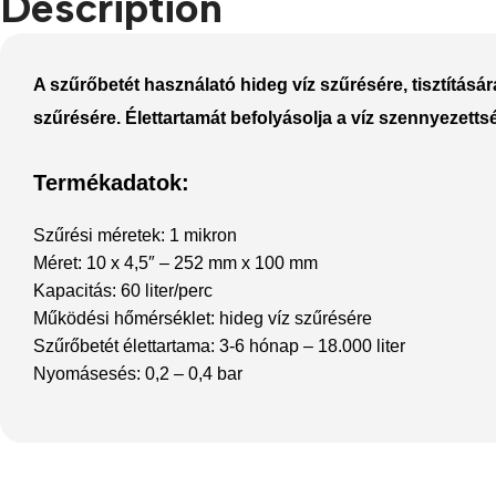
Description
Refurbished phones
Accessories
A szűrőbetét használató hideg víz szűrésére, tisztításár
szűrésére.
Élettartamát befolyásolja a víz szennyezettsé
Memory cards
Stand holders
Termékadatok:
Car holders
Szűrési méretek: 1 mikron
Selfie sticks
Méret: 10 x 4,5″ – 252 mm x 100 mm
Kapacitás: 60 liter/perc
Működési hőmérséklet: hideg víz szűrésére
Szűrőbetét élettartama: 3-6 hónap – 18.000 liter
Nyomásesés: 0,2 – 0,4 bar