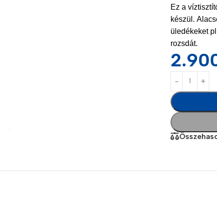
Ez a víztisztí
készül. Alacs
üledékeket pl
rozsdát.
2.90
Power Banks
Headphones
Összehaso
Baseus
In-ear headphones
Remax
Wired headphones
Hoco
Wireless headphon
Screen Protectors
Bluetooth headsets
Power Devices
Tempered glass