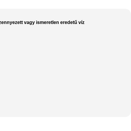
szennyezett vagy ismeretlen eredetű víz
The thinnest iPhone
ever
iPhone Air
Buy Now