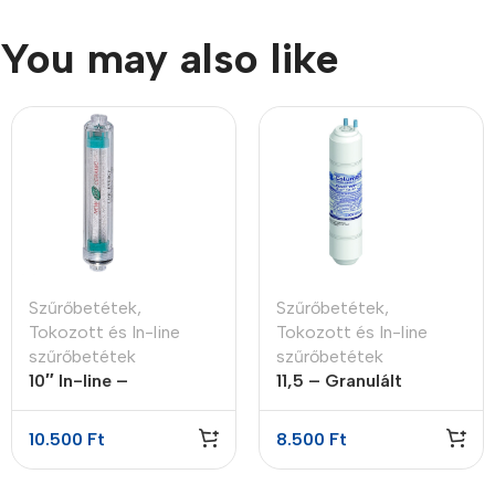
You may also like
Szűrőbetétek
,
Szűrőbetétek
,
Tokozott és In-line
Tokozott és In-line
szűrőbetétek
szűrőbetétek
10″ In-line –
11,5 – Granulált
biokerámia
aktívszén szűrő GAC
energetizáló patron
10.500
Ft
8.500
Ft