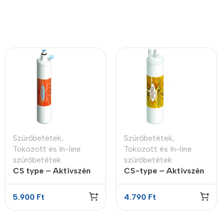
Szűrőbetétek
,
Szűrőbetétek
,
Tokozott és In-line
Tokozott és In-line
szűrőbetétek
szűrőbetétek
CS type – Aktívszén
CS-type – Aktívszén
utószűrő (GAC-Ag)
előszűrő GAC
5.900
Ft
4.790
Ft