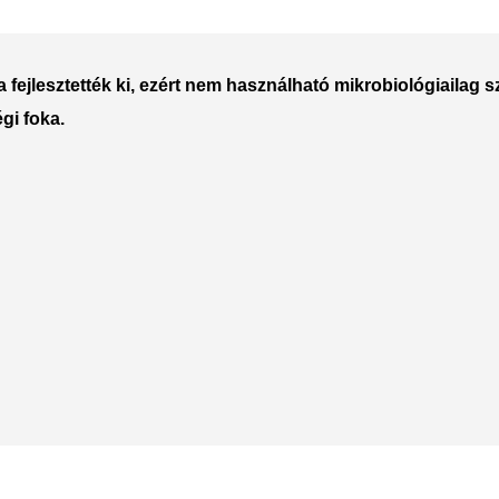
Polycarbonate protector
Mains chargers
Covers For Phones
Data cables
a fejlesztették ki, ezért nem használható mikrobiológiailag 
gi foka.
Wireless chargers
Cavers-overlays
Covers-cases