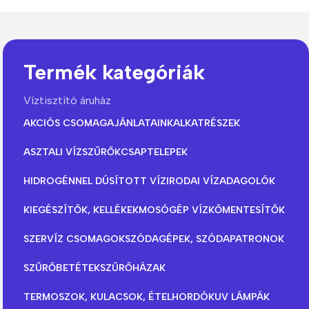
Termék kategóriák
Víztisztító áruház
AKCIÓS CSOMAGAJÁNLATAINK
ALKATRÉSZEK
ASZTALI VÍZSZŰRŐK
CSAPTELEPEK
HIDROGÉNNEL DÚSÍTOTT VÍZ
IRODAI VÍZADAGOLÓK
KIEGÉSZÍTŐK, KELLÉKEK
MOSÓGÉP VÍZKŐMENTESÍTŐK
SZERVÍZ CSOMAGOK
SZÓDAGÉPEK, SZÓDAPATRONOK
SZŰRŐBETÉTEK
SZŰRŐHÁZAK
TERMOSZOK, KULACSOK, ÉTELHORDÓK
UV LÁMPÁK