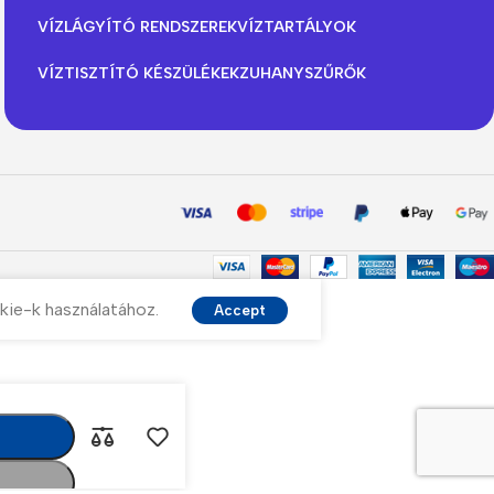
VÍZLÁGYÍTÓ RENDSZEREK
VÍZTARTÁLYOK
VÍZTISZTÍTÓ KÉSZÜLÉKEK
ZUHANYSZŰRŐK
kie-k használatához.
Accept