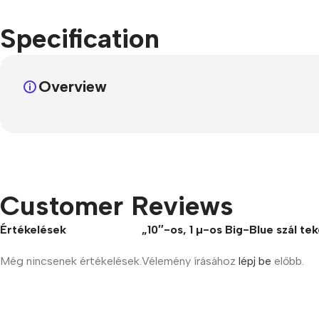
Specification
Overview
Customer Reviews
Értékelések
„10″-os, 1 µ-os Big-Blue szál te
Még nincsenek értékelések.
Vélemény írásához
lépj be
előbb.