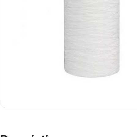
Smartphones
Apple
Samsung
Google
Nokia
Motorola