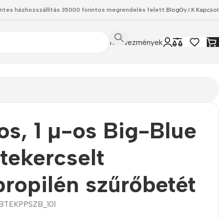
ntes házhozszállítás 35000 forintos megrendelés felett.
Blog
Gy.I.K.
Kapcsol
Kedvezmények
os, 1 µ-os Big-Blue
 tekercselt
propilén szűrőbetét
BTEKPPSZB_101