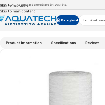
QUATECH - Az egészségmegőrzésért 2013 óta.
Skip to navigation
Skip to main content
Kategóriák
Kezdőlap
/
Termékeink
/
Szűrőbetétek
/
10″-os, 1 µ-os Big-Blue s
Product Information
Specifications
Reviews