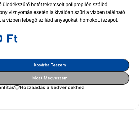
tó üledékszűrő betét tekercselt polipropilén szálból
ony víznyomás esetén is kiválóan szűri a vízben található
. a vízben lebegő szilárd anyagokat, homokot, iszapot,
0
Ft
Kosárba Teszem
Most Megveszem
nlítás
Hozzáadás a kedvencekhez
es