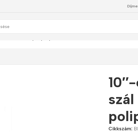
Díjme
zál tekercselt polipropilén szűrőbetét
10″-
szál
poli
Cikkszám:
B