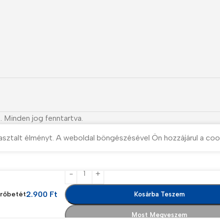
. Minden jog fenntartva.
asztalt élményt. A weboldal böngészésével Ön hozzájárul a coo
2.900
Ft
űrőbetét
Kosárba Teszem
Most Megveszem