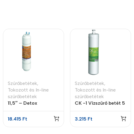
Szűrőbetétek
,
Szűrőbetétek
,
Tokozott és In-line
Tokozott és In-line
szűrőbetétek
szűrőbetétek
11,5″ – Detox
CK -1 Vízszűrő betét 5
aktívszén utószűrő
micron
18.415
Ft
3.215
Ft