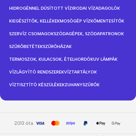
HIDROGÉNNEL DÚSÍTOTT VÍZ
IRODAI VÍZADAGOLÓK
KIEGÉSZÍTŐK, KELLÉKEK
MOSÓGÉP VÍZKŐMENTESÍTŐK
SZERVÍZ CSOMAGOK
SZÓDAGÉPEK, SZÓDAPATRONOK
SZŰRŐBETÉTEK
SZŰRŐHÁZAK
TERMOSZOK, KULACSOK, ÉTELHORDÓK
UV LÁMPÁK
VÍZLÁGYÍTÓ RENDSZEREK
VÍZTARTÁLYOK
VÍZTISZTÍTÓ KÉSZÜLÉKEK
ZUHANYSZŰRŐK
2013 óta.