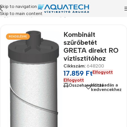
Skip to navigation
Skip to main content
őlap
/
Termékeink
/
Szűrőbetétek
/
Speciális szűrőbetétek
Kombinált
RENDELÉSRE
szűrőbetét
GRETA direkt RO
víztisztítóhoz
Cikkszám:
648200
17.859
Ft
Elfogyott
Elfogyott
Hozzáadás a
Összehasonlítás
kedvencekhez