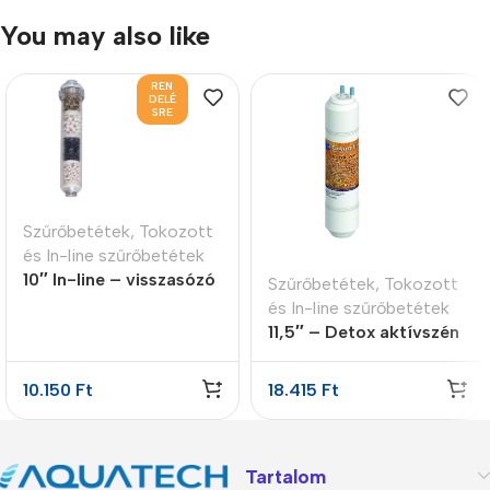
You may also like
REN
DELÉ
SRE
Szűrőbetétek
,
Tokozott
és In-line szűrőbetétek
10″ In-line – visszasózó
Szűrőbetétek
,
Tokozott
patron 4 lépcsős
és In-line szűrőbetétek
11,5″ – Detox aktívszén
utószűrő
10.150
Ft
18.415
Ft
Tartalom