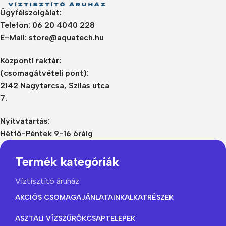
Ügyfélszolgálat:
Telefon: 06 20 4040 228
E-Mail: store@aquatech.hu
Központi raktár:
(csomagátvételi pont):
2142 Nagytarcsa, Szilas utca
7.
Nyitvatartás:
Hétfő-Péntek 9-16 óráig
Termék kategóriák
Víztisztító áruház
AKCIÓS CSOMAGAJÁNLATAINK
ALKATRÉSZEK
ASZTALI VÍZSZŰRŐK
CSAPTELEPEK