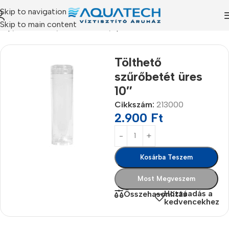
Skip to navigation
Skip to main content
őlap
/
Termékeink
/
Szűrőbetétek
/
Speciális szűrőbetétek
Tölthető
szűrőbetét üres
10″
Cikkszám:
213000
2.900
Ft
Kosárba Teszem
Most Megveszem
Hozzáadás a
Összehasonlítás
kedvencekhez