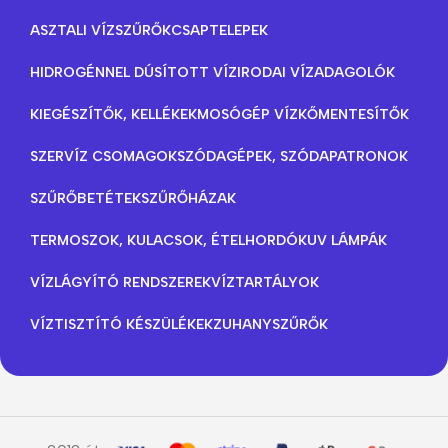
ASZTALI VÍZSZŰRŐK
CSAPTELEPEK
HIDROGÉNNEL DÚSÍTOTT VÍZ
IRODAI VÍZADAGOLÓK
KIEGÉSZÍTŐK, KELLÉKEK
MOSÓGÉP VÍZKŐMENTESÍTŐK
SZERVÍZ CSOMAGOK
SZÓDAGÉPEK, SZÓDAPATRONOK
SZŰRŐBETÉTEK
SZŰRŐHÁZAK
TERMOSZOK, KULACSOK, ÉTELHORDÓK
UV LÁMPÁK
VÍZLÁGYÍTÓ RENDSZEREK
VÍZTARTÁLYOK
VÍZTISZTÍTÓ KÉSZÜLÉKEK
ZUHANYSZŰRŐK