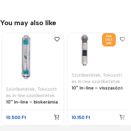
You may also like
REN
DELÉ
SRE
Szűrőbetétek
,
Tokozott
és In-line szűrőbetétek
10″ In-line – visszasózó
Szűrőbetétek
,
Tokozott
patron 4 lépcsős
és In-line szűrőbetétek
10″ In-line – biokerámia
energetizáló patron
10.500
Ft
10.150
Ft