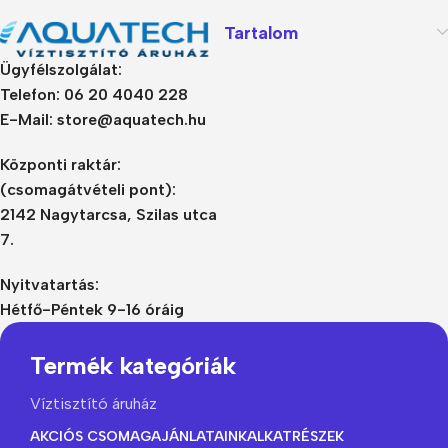
Tartalom
Ügyfélszolgálat:
Telefon: 06 20 4040 228
E-Mail: store@aquatech.hu
Központi raktár:
(csomagátvételi pont):
2142 Nagytarcsa, Szilas utca
7.
Nyitvatartás:
Hétfő-Péntek 9-16 óráig
Termék kategóriák
Víztisztító áruház
AKCIÓS CSOMAGAJÁNLATAINK
ALKATRÉSZEK