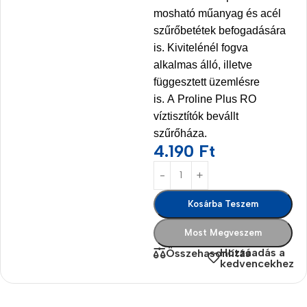
mosható műanyag és acél
szűrőbetétek befogadására
is. Kivitelénél fogva
alkalmas álló, illetve
függesztett üzemlésre
is.
A Proline Plus RO
víztisztítók bevállt
szűrőháza.
4.190
Ft
Kosárba Teszem
Most Megveszem
Hozzáadás a
Összehasonlítás
kedvencekhez