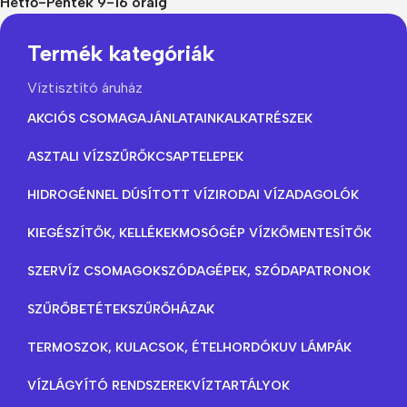
Hétfő-Péntek 9-16 óráig
Termék kategóriák
Víztisztító áruház
AKCIÓS CSOMAGAJÁNLATAINK
ALKATRÉSZEK
ASZTALI VÍZSZŰRŐK
CSAPTELEPEK
HIDROGÉNNEL DÚSÍTOTT VÍZ
IRODAI VÍZADAGOLÓK
KIEGÉSZÍTŐK, KELLÉKEK
MOSÓGÉP VÍZKŐMENTESÍTŐK
SZERVÍZ CSOMAGOK
SZÓDAGÉPEK, SZÓDAPATRONOK
SZŰRŐBETÉTEK
SZŰRŐHÁZAK
TERMOSZOK, KULACSOK, ÉTELHORDÓK
UV LÁMPÁK
VÍZLÁGYÍTÓ RENDSZEREK
VÍZTARTÁLYOK