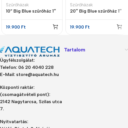
Szűrőházak
Szűrőházak
10” Big Blue szűrőház 1″
20″ Big Blue szűrőház 1″
2 O-gyűrűvel
2 O-gyűrűvel
19.900
Ft
19.900
Ft
Tartalom
Ügyfélszolgálat:
Telefon: 06 20 4040 228
E-Mail: store@aquatech.hu
Központi raktár:
(csomagátvételi pont):
2142 Nagytarcsa, Szilas utca
7.
Nyitvatartás: