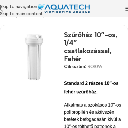
Skip to navigation
Skip to main content
Kezdőlap
/
Termékeink
/
Szűrőházak
Szűrőház 10″-os,
1/4″
csatlakozással,
Fehér
Cikkszám:
RO10W
Standard 2 részes 10″-os
fehér szűrőház.
Alkalmas a szokásos 10″-os
polipropilén és aktívszén
betétek befogadásán kívül a
10″-os tölthető patronok a