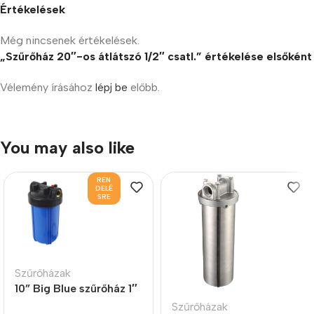
Értékelések
Még nincsenek értékelések.
„Szűrőház 20″-os átlátszó 1/2″ csatl.” értékelése elsőként
Vélemény írásához
lépj be
előbb.
You may also like
REN
DELÉ
SRE
Szűrőházak
10” Big Blue szűrőház 1″
Szűrőházak