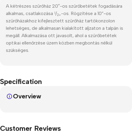
A kétrészes szűrőház 20″-os szűrőbetétek fogadására
alkalmas, csatlakozása
/
„-os. Rögzítése a 10”-os
1
2
szűrőházakhoz kifejlesztett szűrőház tartókonzolon
lehetséges, de alkalmasan kialakított aljzaton a talpán is
megáll. Alkalmazása ott javasolt, ahol a szűrőbetétek
optikai ellenőrzése üzem közben megbontás nélkül
szükséges.
Specification
Overview
Customer Reviews