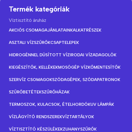
Termék kategóriák
Víztisztító áruház
AKCIÓS CSOMAGAJÁNLATAINK
ALKATRÉSZEK
ASZTALI VÍZSZŰRŐK
CSAPTELEPEK
HIDROGÉNNEL DÚSÍTOTT VÍZ
IRODAI VÍZADAGOLÓK
KIEGÉSZÍTŐK, KELLÉKEK
MOSÓGÉP VÍZKŐMENTESÍTŐK
SZERVÍZ CSOMAGOK
SZÓDAGÉPEK, SZÓDAPATRONOK
SZŰRŐBETÉTEK
SZŰRŐHÁZAK
TERMOSZOK, KULACSOK, ÉTELHORDÓK
UV LÁMPÁK
VÍZLÁGYÍTÓ RENDSZEREK
VÍZTARTÁLYOK
VÍZTISZTÍTÓ KÉSZÜLÉKEK
ZUHANYSZŰRŐK