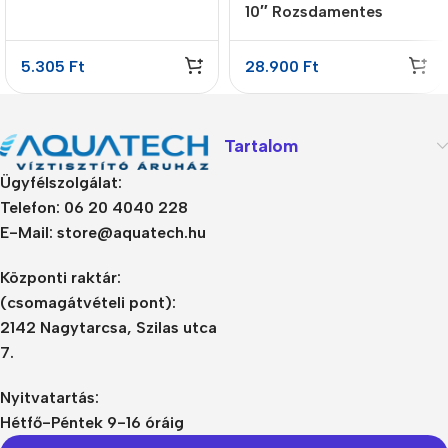
10″ Rozsdamentes
szűrőház 3/4″ réz
bemenettel, forró vizes
5.305
Ft
28.900
Ft
légtelenítővel
Tartalom
Ügyfélszolgálat:
Telefon: 06 20 4040 228
E-Mail: store@aquatech.hu
Központi raktár:
(csomagátvételi pont):
2142 Nagytarcsa, Szilas utca
7.
Nyitvatartás:
Hétfő-Péntek 9-16 óráig