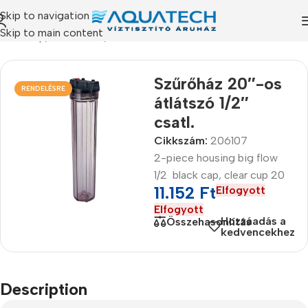
Skip to navigation
Skip to main content
Kezdőlap
/
Termékeink
/
Szűrőházak
Szűrőház 20″-os
RENDELÉSRE
átlátszó 1/2″
csatl.
Cikkszám:
206107
2-piece housing big flow
1/2 black cap, clear cup 20
11.152
Ft
Elfogyott
Elfogyott
Hozzáadás a
Összehasonlítás
kedvencekhez
Description