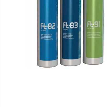
Smartphones
Apple
Samsung
Google
Nokia
Motorola