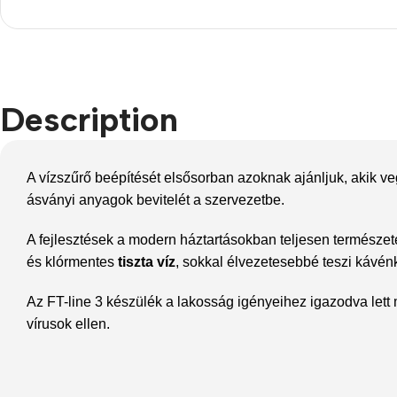
Refurbished phones
Accessories
Memory cards
Description
Stand holders
Car holders
A vízszűrő beépítését elsősorban azoknak ajánljuk, akik 
Selfie sticks
ásványi anyagok bevitelét a szervezetbe.
A fejlesztések a modern háztartásokban teljesen természet
és klórmentes
tiszta víz
, sokkal élvezetesebbé teszi kávénk
Az FT-line 3 készülék a lakosság igényeihez igazodva lett 
vírusok ellen.