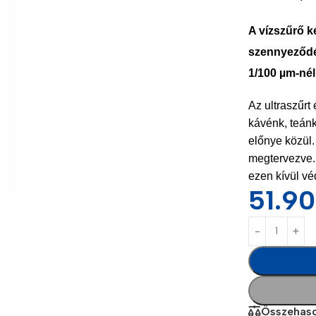
A vízszűrő k
szennyeződés
1/100 µm-né
Az ultraszűrt
kávénk, teánk
előnye közül.
megtervezve. 
ezen kívül vé
Power Banks
Headphones
51.9
Baseus
In-ear headphones
Remax
Wired headphones
Hoco
Wireless headphon
Screen Protectors
Bluetooth headsets
Összehaso
Power Devices
Tempered glass