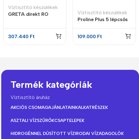
Víztisztító készülékek
Víztisztító készülékek
GRETA direkt RO
Proline Plus 5 lépcsős
víztisztító
RO víztisztító
nyomásfokozó
307.440
Ft
109.000
Ft
szivattyúval
Termék kategóriák
Víztisztító áruház
AKCIÓS CSOMAGAJÁNLATAINK
ALKATRÉSZEK
ASZTALI VÍZSZŰRŐK
CSAPTELEPEK
HIDROGÉNNEL DÚSÍTOTT VÍZ
IRODAI VÍZADAGOLÓK