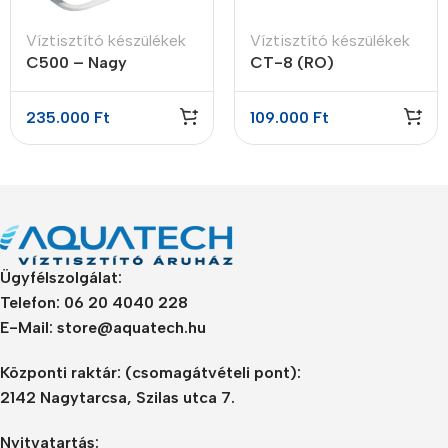
Víztisztító készülékek
Víztisztító készülékek
C500 – Nagy
CT-8 (RO)
teljesítményű RO
ultrakönnyű 5 lépcsős
fordított ozmózis
fordított ozmózis
235.000
Ft
109.000
Ft
víztisztító
víztisztító
nyomásfokozó
pumpával
Ügyfélszolgálat:
Telefon: 06 20 4040 228
E-Mail: store@aquatech.hu
Központi raktár:
(csomagátvételi pont):
2142 Nagytarcsa, Szilas utca 7.
Nyitvatartás: