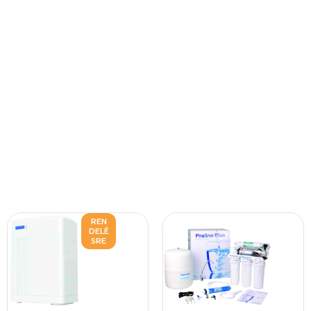
REN
DELÉ
SRE