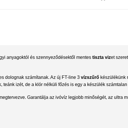
Polycarbonate protector
Mains chargers
Covers For Phones
Data cables
Wireless chargers
Cavers-overlays
Covers-cases
vegyi anyagoktól és szennyeződésektől mentes
tiszta viz
et szere
es dolognak számítanak. Az új FT-line 3
vízszűrő
készülékünk m
, teánk izét, de a klór nélküli főzés is egy a készülék számtalan
megtervezve. Garantálja az ivóvíz legjobb minőségét, az ultra 