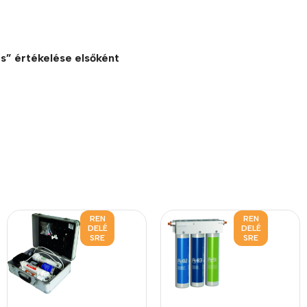
s” értékelése elsőként
REN
REN
DELÉ
DELÉ
SRE
SRE