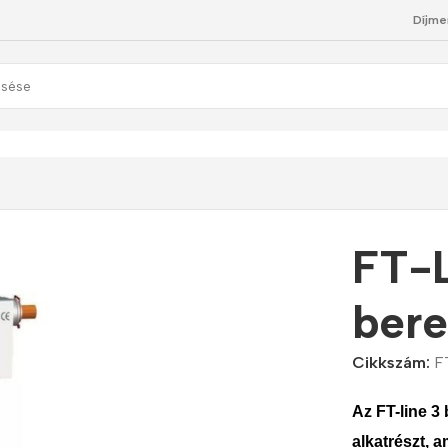
Díjme
zűrő berendezés
FT-L
ber
Cikkszám:
F
Az
FT-line 3
alkatrészt, 