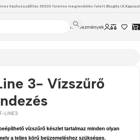
ntes házhozszállítás 35000 forintos megrendelés felett.
Blog
Gy.I.K.
Kapcsol
Kedvezmények
ine 3- Vízszűrő
endezés
T-LINE3
 beépíthető vízszűrő
készlet tartalmaz minden olyan
amely a teljes körű beüzemeléshez szükséges.