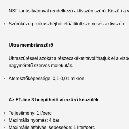
NSF tanúsítvánnyal rendelkező aktívszén szűrő. Kiszűri a v
Szűrőközeg: kókuszhéjból előállított szemcsés aktívszén.
Ultra membránszűrő
Ultraszűréssel azokat a részecskéket távolíthatjuk el a ví
nagyméretű szerves molekulák.
Áteresztőképessége: 0,1-0,01 mikron
Az FT-line 3 beépíthető vízszűrő készülék
Teljesítmény: 1 l/perc
Maximális nyomás: 4 bar
Maximális átfolyási sebessége: 1 liter/perc