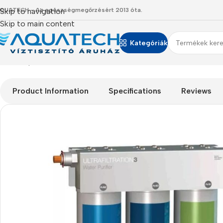
QUATECH - Az egészségmegőrzésért 2013 óta.
Skip to navigation
Skip to main content
Kategóriák
Kezdőlap
/
Termékeink
/
Víztisztító készülékek
/
FT-Line 3- Vízs
Product Information
Specifications
Reviews