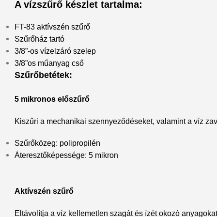
A vízszűrő készlet tartalma:
FT-83 aktívszén szűrő
Szűrőház tartó
3/8”-os vízelzáró szelep
3/8”os műanyag cső
Szűrőbetétek:
5 mikronos előszűrő
Kiszűri a mechanikai szennyeződéseket, valamint a víz za
Szűrőközeg: polipropilén
Áteresztőképessége: 5 mikron
Aktívszén szűrő
Eltávolítja a víz kellemetlen szagát és ízét okozó anyagokat