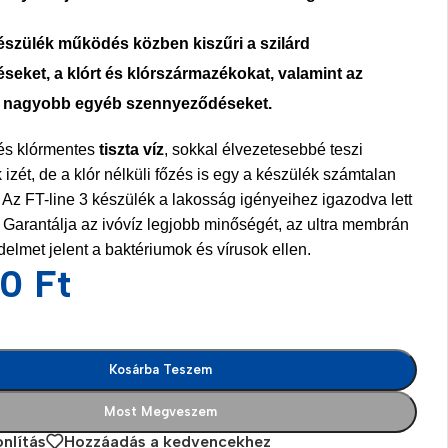
észülék működés közben kiszűri a szilárd
eket, a klórt és klórszármazékokat, valamint az
l nagyobb egyéb szennyeződéseket.
 és klórmentes
tiszta víz
, sokkal élvezetesebbé teszi
 izét, de a klór nélküli főzés is egy a készülék számtalan
 Az FT-line 3 készülék a lakosság igényeihez igazodva lett
Garantálja az ivóvíz legjobb minőségét, az ultra membrán
delmet jelent a baktériumok és vírusok ellen.
00
Ft
Kosárba Teszem
es
Most Megveszem
nlítás
Hozzáadás a kedvencekhez