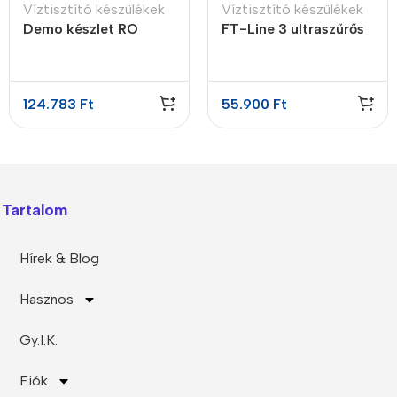
Víztisztító készülékek
Víztisztító készülékek
Demo készlet RO
FT-Line 3 ultraszűrős
víztisztításhoz
víztisztító
124.783
Ft
55.900
Ft
Tartalom
Hírek & Blog
Hasznos
Gy.I.K.
Fiók