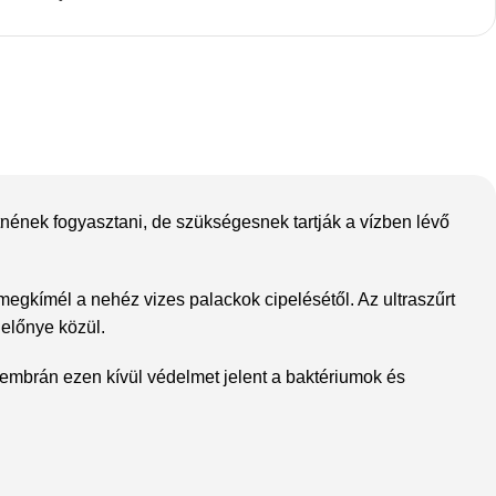
tnének fogyasztani, de szükségesnek tartják a vízben lévő
The thinnest iPhone
ever
iPhone Air
egkímél a nehéz vizes palackok cipelésétől. Az ultraszűrt
 előnye közül.
Buy Now
membrán ezen kívül védelmet jelent a baktériumok és