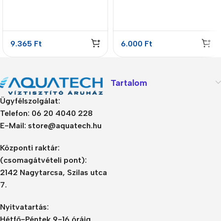
9.365
Ft
6.000
Ft
Tartalom
Ügyfélszolgálat:
Telefon: 06 20 4040 228
E-Mail: store@aquatech.hu
Központi raktár:
(csomagátvételi pont):
2142 Nagytarcsa, Szilas utca
7.
Nyitvatartás:
Hétfő-Péntek 9-16 óráig