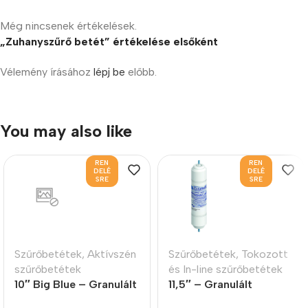
Még nincsenek értékelések.
„Zuhanyszűrő betét” értékelése elsőként
Vélemény írásához
lépj be
előbb.
You may also like
REN
REN
DELÉ
DELÉ
SRE
SRE
Szűrőbetétek
,
Aktívszén
Szűrőbetétek
,
Tokozott
szűrőbetétek
és In-line szűrőbetétek
10″ Big Blue – Granulált
11,5″ – Granulált
aktívszén szűrőbetét
aktívszén előszűrő GAC