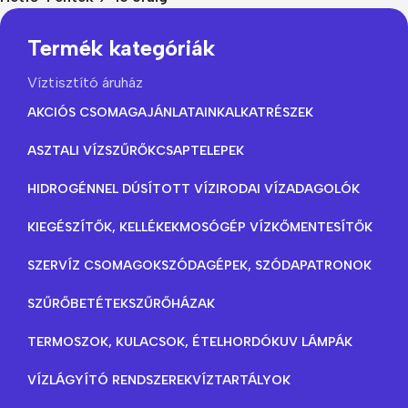
Termék kategóriák
Víztisztító áruház
AKCIÓS CSOMAGAJÁNLATAINK
ALKATRÉSZEK
ASZTALI VÍZSZŰRŐK
CSAPTELEPEK
HIDROGÉNNEL DÚSÍTOTT VÍZ
IRODAI VÍZADAGOLÓK
KIEGÉSZÍTŐK, KELLÉKEK
MOSÓGÉP VÍZKŐMENTESÍTŐK
SZERVÍZ CSOMAGOK
SZÓDAGÉPEK, SZÓDAPATRONOK
SZŰRŐBETÉTEK
SZŰRŐHÁZAK
TERMOSZOK, KULACSOK, ÉTELHORDÓK
UV LÁMPÁK
VÍZLÁGYÍTÓ RENDSZEREK
VÍZTARTÁLYOK