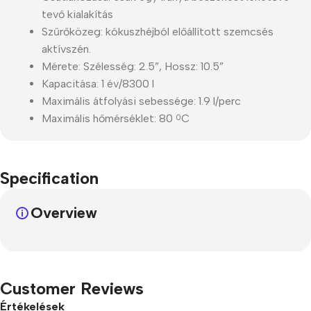
tevő kialakítás
Szűrőközeg: kókuszhéjból előállított szemcsés
aktívszén.
Mérete: Szélesség: 2.5”, Hossz: 10.5”
Kapacitása: 1 év/8300 l
Maximális átfolyási sebessége: 1.9 l/perc
Maximális hőmérséklet: 80
C
0
Specification
Overview
Customer Reviews
Értékelések