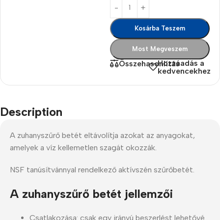
Kosárba Teszem
Most Megveszem
Hozzáadás a
Összehasonlítás
kedvencekhez
Description
A zuhanyszűrő betét eltávolítja azokat az anyagokat,
amelyek a víz kellemetlen szagát okozzák.
NSF tanúsítvánnyal rendelkező aktívszén szűrőbetét.
A zuhanyszűrő betét jellemzői
Csatlakozása: csak egy irányú beszerlést lehetővé