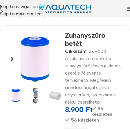
Skip to navigation
Skip to main content
Kezdőlap
/
Termékeink
/
Zuhanyszűrők
Zuhanyszűrő
betét
Cikkszám:
289603
A zuhanyszűrő betét a
zuhanyszűrő lényegi eleme,
cseréje félévente
tervezhető. Megfelelő
gondossággal eljárva
egyszerűen, szerszámok
nélkül cserélhető.
8.900
Ft
56
készleten
56 készleten