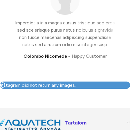
Imperdiet a in a magna cursus tristique sed eros
sed scelerisque purus netus ridiculus a gravida
vesti
non fusce maecenas adipiscing suspendisse
ves
netus sed a rutrum odio nisi integer susp.
nec
Colombo Nicomede
Happy Customer
Instagram did not return any images.
Tartalom