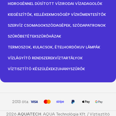
HIDROGÉNNEL DÚSÍTOTT VÍZ
IRODAI VÍZADAGOLÓK
KIEGÉSZÍTŐK, KELLÉKEK
MOSÓGÉP VÍZKŐMENTESÍTŐK
SZERVÍZ CSOMAGOK
SZÓDAGÉPEK, SZÓDAPATRONOK
SZŰRŐBETÉTEK
SZŰRŐHÁZAK
TERMOSZOK, KULACSOK, ÉTELHORDÓK
UV LÁMPÁK
VÍZLÁGYÍTÓ RENDSZEREK
VÍZTARTÁLYOK
VÍZTISZTÍTÓ KÉSZÜLÉKEK
ZUHANYSZŰRŐK
2013 óta.
2026
AQUATECH
. AQUA Technológia Kft. / Víztisztító