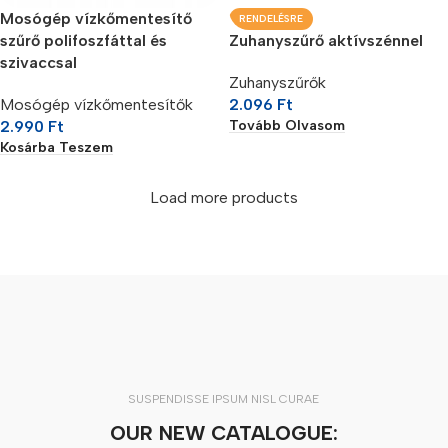
Mosógép vízkőmentesítő
RENDELÉSRE
szűrő polifoszfáttal és
Zuhanyszűrő aktívszénnel
szivaccsal
Zuhanyszűrők
Mosógép vízkőmentesítők
2.096
Ft
Tovább Olvasom
2.990
Ft
Kosárba Teszem
Load more products
SUSPENDISSE IPSUM NISL CURAE
OUR NEW CATALOGUE: