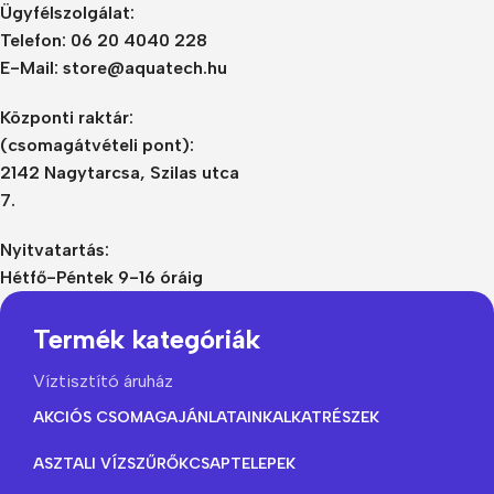
Ügyfélszolgálat:
Telefon: 06 20 4040 228
E-Mail: store@aquatech.hu
Központi raktár:
(csomagátvételi pont):
2142 Nagytarcsa, Szilas utca
7.
Nyitvatartás:
Hétfő-Péntek 9-16 óráig
Termék kategóriák
Víztisztító áruház
AKCIÓS CSOMAGAJÁNLATAINK
ALKATRÉSZEK
ASZTALI VÍZSZŰRŐK
CSAPTELEPEK