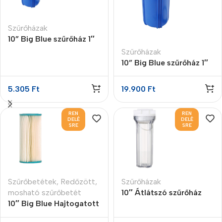
Szűrőházak
10” Big Blue szűrőház 1″
Szűrőházak
10” Big Blue szűrőház 1″
2 O-gyűrűvel
5.305
Ft
19.900
Ft
REN
REN
DELÉ
DELÉ
SRE
SRE
Szűrőbetétek
,
Redőzött,
Szűrőházak
mosható szűrőbetét
10″ Átlátszó szűrőház
10″ Big Blue Hajtogatott
1/4″
szűrőbetét 50 micron