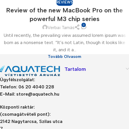
REVIEWS
Review of the new MacBook Pro on the
powerful M3 chip series
0
Verbai Tamás
Until recently, the prevailing view assumed lorem ipsum was
born as a nonsense text. “It’s not Latin, though it looks like
it, and it a...
Tovább Olvasom
Tartalom
Ügyfélszolgálat:
Telefon: 06 20 4040 228
E-Mail: store@aquatech.hu
Központi raktár:
(csomagátvételi pont):
2142 Nagytarcsa, Szilas utca
7.