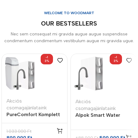
WELCOME TO WOODMART
OUR BESTSELLERS
Nec sem consequat mi gravida augue augue suspendisse
condimentum condimentum vestibulum augue mi gravida ugue.
-1
-1
3%
3%
Akciós
Akciós
csomagajánlataink
csomagajánlataink
PureComfort Komplett
Alpok Smart Water
Vízmegoldás Csomag
csomag
1.033.000
Ft
899.990
Ft
599.990
Ft