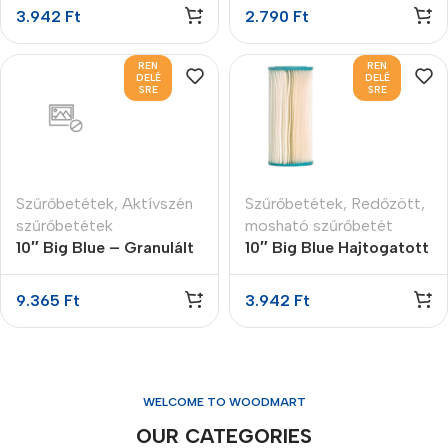
3.942
Ft
2.790
Ft
REN
REN
DELÉ
DELÉ
SRE
SRE
Szűrőbetétek
,
Aktívszén
Szűrőbetétek
,
Redőzött,
szűrőbetétek
mosható szűrőbetét
10″ Big Blue – Granulált
10″ Big Blue Hajtogatott
aktívszén szűrőbetét
szűrőbetét 5 micron
9.365
Ft
3.942
Ft
WELCOME TO WOODMART
OUR CATEGORIES