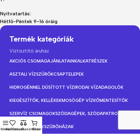
Nyitvatartás:
Hétfő-Péntek 9-16 óráig
Termék kategóriák
Víztisztító áruház
AKCIÓS CSOMAGAJÁNLATAINK
ALKATRÉSZEK
ASZTALI VÍZSZŰRŐK
CSAPTELEPEK
HIDROGÉNNEL DÚSÍTOTT VÍZ
IRODAI VÍZADAGOLÓK
KIEGÉSZÍTŐK, KELLÉKEK
MOSÓGÉP VÍZKŐMENTESÍTŐK
SZERVÍZ CSOMAGOK
SZÓDAGÉPEK, SZÓDAPATRONOK
SZŰRŐBETÉTEK
SZŰRŐHÁZAK
Menü
Kedvencek
Összehasonlítás
Kosár
TERMOSZOK, KULACSOK, ÉTELHORDÓK
UV LÁMPÁK