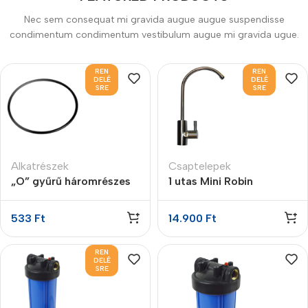
Shop Now
Nec sem consequat mi gravida augue augue suspendisse
condimentum condimentum vestibulum augue mi gravida ugue.
REN
REN
DELÉ
DELÉ
SRE
SRE
Alkatrészek
Csaptelepek
„O” gyűrű háromrészes
1 utas Mini Robin
szűrőházakhoz
kifolyócsap
533
Ft
14.900
Ft
REN
DELÉ
SRE