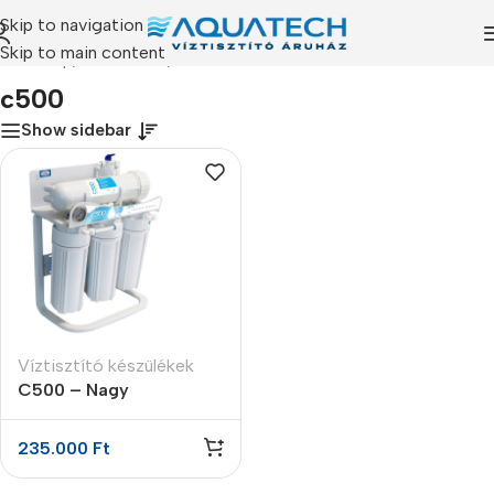
Skip to navigation
Skip to main content
Kezdőlap
/
Termékeink
/
“c500” címkével rendelkező termékek
c500
Show sidebar
Víztisztító készülékek
C500 – Nagy
teljesítményű RO
fordított ozmózis
235.000
Ft
víztisztító