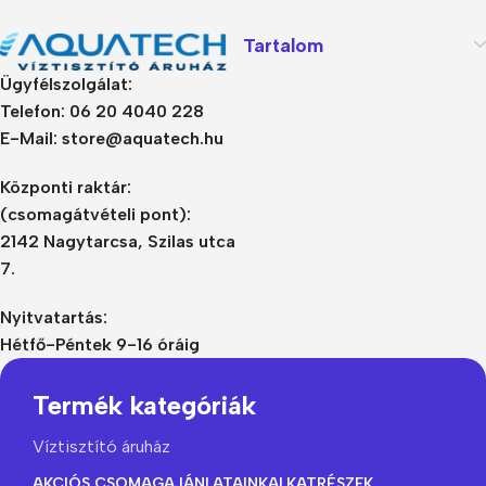
Tartalom
Ügyfélszolgálat:
Telefon: 06 20 4040 228
E-Mail: store@aquatech.hu
Központi raktár:
(csomagátvételi pont):
2142 Nagytarcsa, Szilas utca
7.
Nyitvatartás:
Hétfő-Péntek 9-16 óráig
Termék kategóriák
Víztisztító áruház
AKCIÓS CSOMAGAJÁNLATAINK
ALKATRÉSZEK