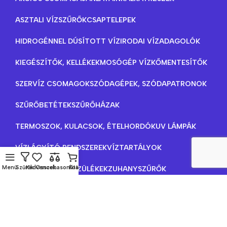
ASZTALI VÍZSZŰRŐK
CSAPTELEPEK
HIDROGÉNNEL DÚSÍTOTT VÍZ
IRODAI VÍZADAGOLÓK
KIEGÉSZÍTŐK, KELLÉKEK
MOSÓGÉP VÍZKŐMENTESÍTŐK
SZERVÍZ CSOMAGOK
SZÓDAGÉPEK, SZÓDAPATRONOK
SZŰRŐBETÉTEK
SZŰRŐHÁZAK
TERMOSZOK, KULACSOK, ÉTELHORDÓK
UV LÁMPÁK
VÍZLÁGYÍTÓ RENDSZEREK
VÍZTARTÁLYOK
Menü
Szűrők
Kedvencek
Összehasonlítás
Kosár
VÍZTISZTÍTÓ KÉSZÜLÉKEK
ZUHANYSZŰRŐK