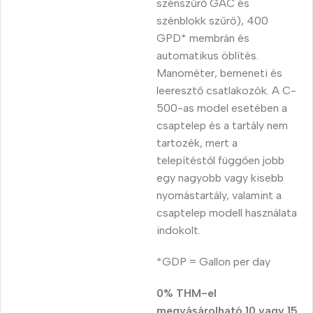
szénszűrő GAC és
szénblokk szűrő), 400
GPD* membrán és
automatikus öblítés.
Manométer, bemeneti és
leeresztő csatlakozók. A C-
500-as model esetében a
csaptelep és a tartály nem
tartozék, mert a
telepítéstől függően jobb
egy nagyobb vagy kisebb
nyomástartály, valamint a
csaptelep modell használata
indokolt.
*GDP = Gallon per day
0% THM-el
megvásárolható 10 vagy 15