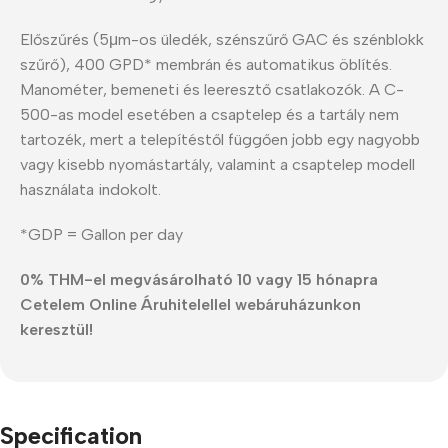
Előszűrés (5μm-os üledék, szénszűrő GAC és szénblokk
szűrő), 400 GPD* membrán és automatikus öblítés.
Manométer, bemeneti és leeresztő csatlakozók. A C-
500-as model esetében a csaptelep és a tartály nem
tartozék, mert a telepítéstől függően jobb egy nagyobb
vagy kisebb nyomástartály, valamint a csaptelep modell
használata indokolt.
*GDP = Gallon per day
0% THM-el megvásárolható 10 vagy 15 hónapra
Cetelem Online Áruhitelellel webáruházunkon
keresztül!
Specification