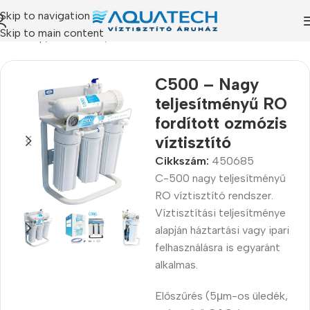
Skip to navigation
Skip to main content
Kezdőlap
/
Termékeink
/
Víztisztító készülékek
C500 – Nagy
teljesítményű RO
fordított ozmózis
víztisztító
Cikkszám:
450685
C-500 nagy teljesítményű
RO víztisztító rendszer.
Víztisztítási teljesítménye
alapján háztartási vagy ipari
felhasználásra is egyaránt
alkalmas.
Előszűrés (5μm-os üledék,