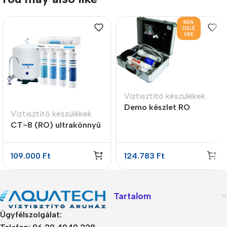
REN
DELÉ
SRE
Víztisztító készülékek
Demo készlet RO
Víztisztító készülékek
víztisztításhoz
CT-8 (RO) ultrakönnyű
5 lépcsős fordított
ozmózis víztisztító
109.000
Ft
124.783
Ft
nyomásfokozó
pumpával
Tartalom
Ügyfélszolgálat: