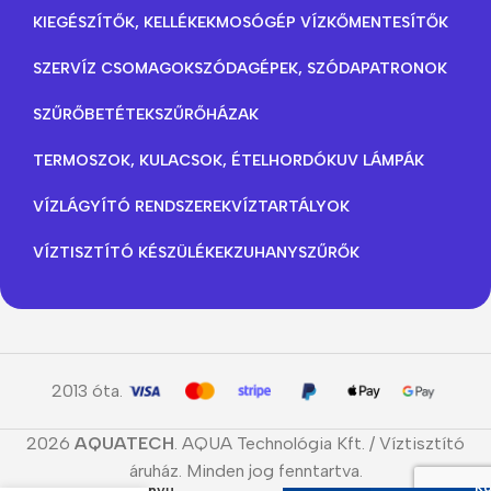
KIEGÉSZÍTŐK, KELLÉKEK
MOSÓGÉP VÍZKŐMENTESÍTŐK
SZERVÍZ CSOMAGOK
SZÓDAGÉPEK, SZÓDAPATRONOK
SZŰRŐBETÉTEK
SZŰRŐHÁZAK
TERMOSZOK, KULACSOK, ÉTELHORDÓK
UV LÁMPÁK
VÍZLÁGYÍTÓ RENDSZEREK
VÍZTARTÁLYOK
VÍZTISZTÍTÓ KÉSZÜLÉKEK
ZUHANYSZŰRŐK
2013 óta.
2026
AQUATECH
. AQUA Technológia Kft. / Víztisztító
C500 – Nagy
áruház. Minden jog fenntartva.
Ko
teljesítményű