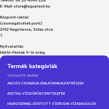
Telefon: 06 20 4040 228
E-Mail: store@aquatech.hu
Központi raktár:
(csomagátvételi pont):
2142 Nagytarcsa, Szilas utca
7.
Nyitvatartás:
Hétfő-Péntek 9-16 óráig
Termék kategóriák
Víztisztító áruház
AKCIÓS CSOMAGAJÁNLATAINK
ALKATRÉSZEK
ASZTALI VÍZSZŰRŐK
CSAPTELEPEK
HIDROGÉNNEL DÚSÍTOTT VÍZ
IRODAI VÍZADAGOLÓK