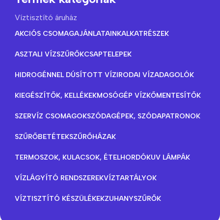
Víztisztító áruház
AKCIÓS CSOMAGAJÁNLATAINK
ALKATRÉSZEK
ASZTALI VÍZSZŰRŐK
CSAPTELEPEK
HIDROGÉNNEL DÚSÍTOTT VÍZ
IRODAI VÍZADAGOLÓK
KIEGÉSZÍTŐK, KELLÉKEK
MOSÓGÉP VÍZKŐMENTESÍTŐK
SZERVÍZ CSOMAGOK
SZÓDAGÉPEK, SZÓDAPATRONOK
SZŰRŐBETÉTEK
SZŰRŐHÁZAK
TERMOSZOK, KULACSOK, ÉTELHORDÓK
UV LÁMPÁK
VÍZLÁGYÍTÓ RENDSZEREK
VÍZTARTÁLYOK
VÍZTISZTÍTÓ KÉSZÜLÉKEK
ZUHANYSZŰRŐK