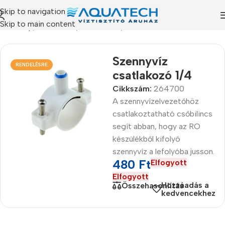
Skip to navigation
Skip to main content
Kezdőlap
/
Termékeink
/
Alkatrészek
/
Bekötő idomok
Szennyvíz
RENDELÉSRE
csatlakozó 1/4
Cikkszám:
264700
A szennyvízelvezetőhöz
csatlakoztatható csőbilincs
segít abban, hogy az RO
készülékből kifolyó
szennyvíz a lefolyóba jusson.
480
Ft
Elfogyott
Elfogyott
Hozzáadás a
Összehasonlítás
kedvencekhez