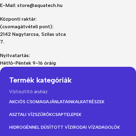
E-Mail: store@aquatech.hu
Központi raktár:
(csomagátvételi pont):
2142 Nagytarcsa, Szilas utca
7.
Nyitvatartás:
Hétfő-Péntek 9-16 óráig
Termék kategóriák
Víztisztító áruház
AKCIÓS CSOMAGAJÁNLATAINK
ALKATRÉSZEK
ASZTALI VÍZSZŰRŐK
CSAPTELEPEK
HIDROGÉNNEL DÚSÍTOTT VÍZ
IRODAI VÍZADAGOLÓK