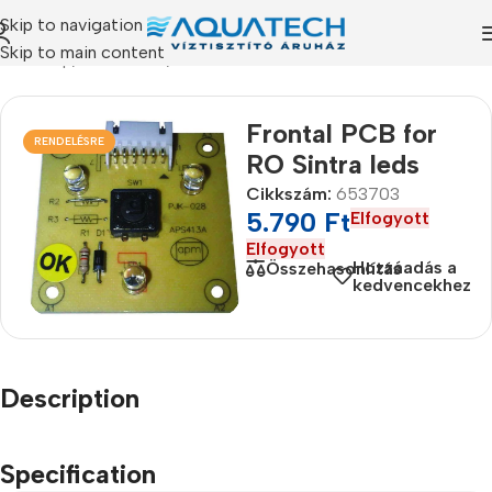
Skip to navigation
Skip to main content
Kezdőlap
/
Termékeink
/
Alkatrészek
Frontal PCB for
RENDELÉSRE
RO Sintra leds
Cikkszám:
653703
5.790
Ft
Elfogyott
Elfogyott
Hozzáadás a
Összehasonlítás
kedvencekhez
Description
Specification