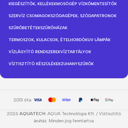
KIEGÉSZÍTŐK, KELLÉKEK
MOSÓGÉP VÍZKŐMENTESÍTŐK
SZERVÍZ CSOMAGOK
SZÓDAGÉPEK, SZÓDAPATRONOK
SZŰRŐBETÉTEK
SZŰRŐHÁZAK
TERMOSZOK, KULACSOK, ÉTELHORDÓK
UV LÁMPÁK
VÍZLÁGYÍTÓ RENDSZEREK
VÍZTARTÁLYOK
VÍZTISZTÍTÓ KÉSZÜLÉKEK
ZUHANYSZŰRŐK
2013 óta.
2026
AQUATECH
. AQUA Technológia Kft. / Víztisztító
áruház. Minden jog fenntartva.