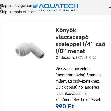
Skip to navigation
Skip to main content
Kezdőlap
/
Termékeink
/
Alkatrészek
Könyök
visszacsapó
szeleppel 1/4″ cső
1/8″ menet
Cikkszám:
LCV1418-Q
Visszacsapószelep
(membránházba) 6mm-es,
műanyag csővezetékhez,
Quick tipusú hollanderes
csatlakozással és
külsőmenetes bekötéssel.
990
Ft