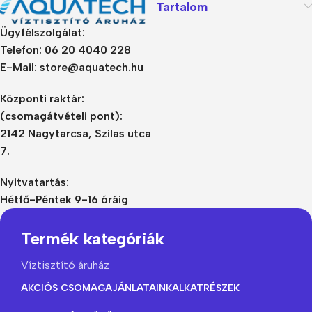
Tartalom
Ügyfélszolgálat:
Telefon: 06 20 4040 228
E-Mail: store@aquatech.hu
Központi raktár:
(csomagátvételi pont):
2142 Nagytarcsa, Szilas utca
7.
Nyitvatartás:
Hétfő-Péntek 9-16 óráig
Termék kategóriák
Víztisztító áruház
AKCIÓS CSOMAGAJÁNLATAINK
ALKATRÉSZEK