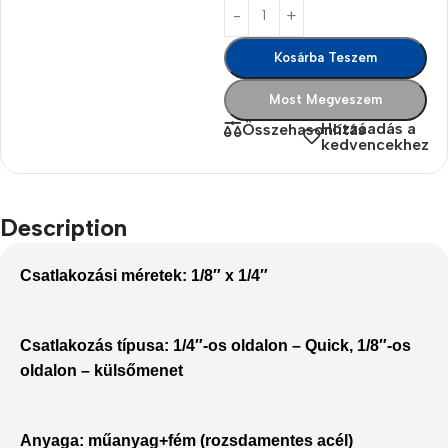
Kosárba Teszem
Most Megveszem
Hozzáadás a
Összehasonlítás
kedvencekhez
Description
Csatlakozási méretek:
1/8″ x 1/4″
Csatlakozás típusa:
1/4″-os oldalon – Quick, 1/8″-os
oldalon – külsőmenet
Anyaga:
műanyag+fém (rozsdamentes acél)