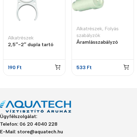
Alkatrészek
,
Folyás
szabályzók
Alkatrészek
Áramlásszabályzó
2,5″-2″ dupla tartó
insert style, 0.3LPM
bilincs
190
Ft
533
Ft
Ügyfélszolgálat:
Telefon: 06 20 4040 228
E-Mail: store@aquatech.hu