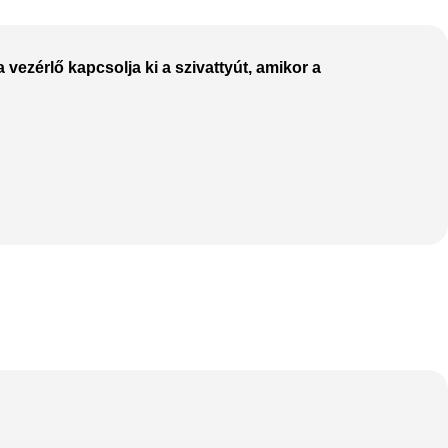
 vezérlő kapcsolja ki a szivattyút, amikor a
The thinnest iPhone
ever
iPhone Air
Buy Now