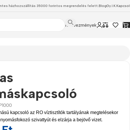
ntes házhozszállítás 35000 forintos megrendelés felett.
Blog
Gy.I.K.
Kapcsol
Kedvezmények
as
máskapcsoló
P1000
sú kapcsoló az RO víztisztítók tartályának megtelésekor
 nyomásfokozó szivattyút és elzárja a bejövő vizet.
0
Ft