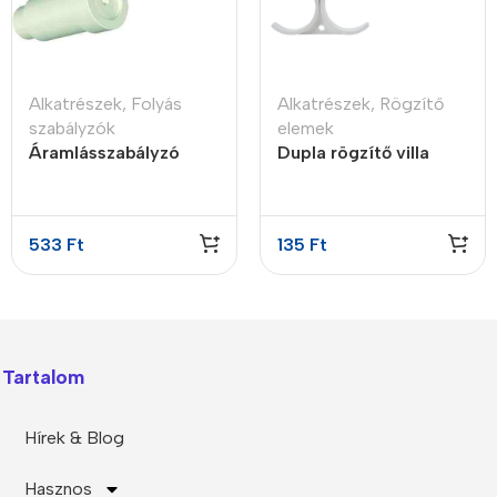
Alkatrészek
,
Folyás
Alkatrészek
,
Rögzítő
szabályzók
elemek
Áramlásszabályzó
Dupla rögzítő villa
insert style, 1LPM
víztisztító szűrőkhöz
2″ x 2″
533
Ft
135
Ft
Tartalom
Hírek & Blog
Hasznos