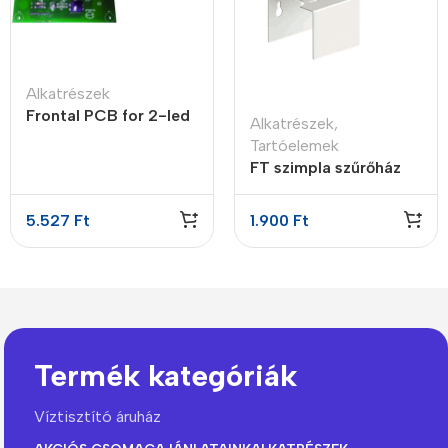
Alkatrészek
Frontal PCB for 2-led
Alkatrészek
,
RO Alison leaking
Tartóelemek
FT szimpla szűrőház
tartó
5.527
Ft
1.900
Ft
Termék kategóriák
Víztisztító áruház