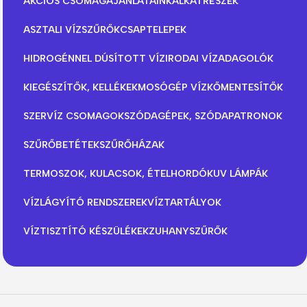
AKCIÓS CSOMAGAJÁNLATAINK
ALKATRÉSZEK
ASZTALI VÍZSZŰRŐK
CSAPTELEPEK
HIDROGÉNNEL DÚSÍTOTT VÍZ
IRODAI VÍZADAGOLÓK
KIEGÉSZÍTŐK, KELLÉKEK
MOSÓGÉP VÍZKŐMENTESÍTŐK
SZERVÍZ CSOMAGOK
SZÓDAGÉPEK, SZÓDAPATRONOK
SZŰRŐBETÉTEK
SZŰRŐHÁZAK
TERMOSZOK, KULACSOK, ÉTELHORDÓK
UV LÁMPÁK
VÍZLÁGYÍTÓ RENDSZEREK
VÍZTARTÁLYOK
VÍZTISZTÍTÓ KÉSZÜLÉKEK
ZUHANYSZŰRŐK