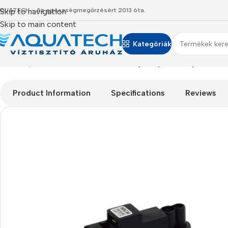
QUATECH - Az egészségmegőrzésért 2013 óta.
Skip to navigation
Skip to main content
Kategóriák
Kezdőlap
/
Termékeink
/
Alkatrészek
/
Magas nyomáskapcsoló
Product Information
Specifications
Reviews