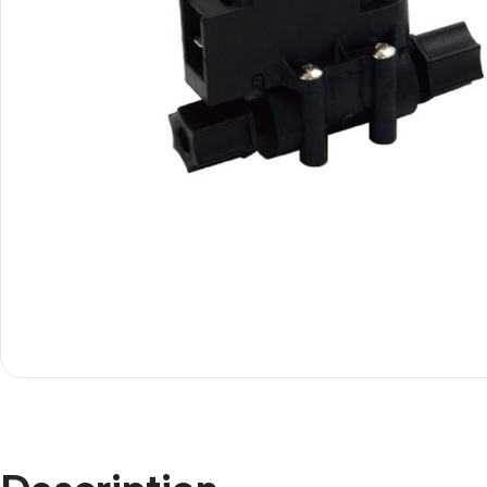
Smartphones
Apple
Samsung
Google
Nokia
Motorola