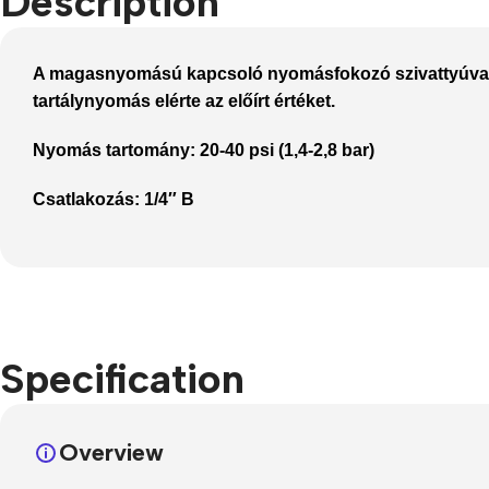
Description
Refurbished phones
A
magasnyomású kapcsoló
nyomásfokozó szivattyúval f
Accessories
tartálynyomás elérte az előírt értéket.
Memory cards
Nyomás tartomány:
20-40 psi (1,4-2,8 bar)
Stand holders
Car holders
Csatlakozás:
1/4″ B
Selfie sticks
Specification
Overview