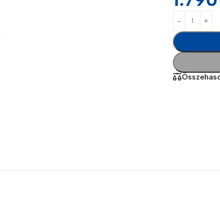
Összehaso
Power Banks
Headphones
Baseus
In-ear headphones
Remax
Wired headphones
Hoco
Wireless headphon
Screen Protectors
Bluetooth headsets
Power Devices
Tempered glass