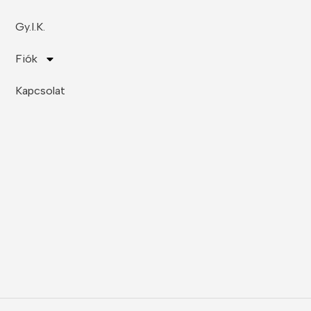
Gy.I.K.
Fiók
Kapcsolat