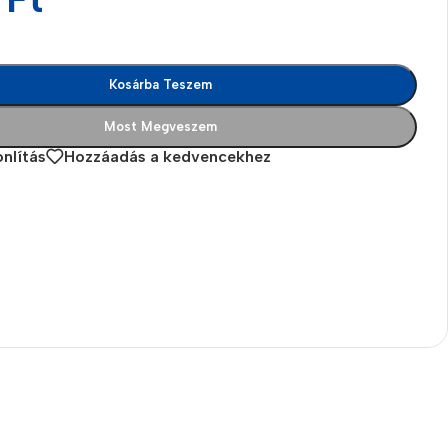
Kosárba Teszem
Most Megveszem
nlítás
Hozzáadás a kedvencekhez
es