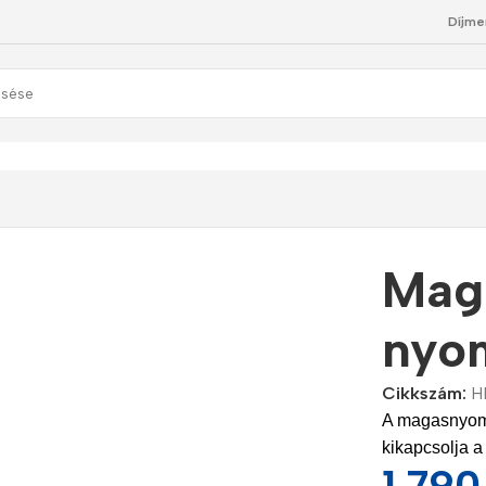
Díjme
Mag
nyo
Cikkszám:
H
A magasnyomá
kikapcsolja a
1.79