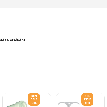
lése elsőként
REN
REN
DELÉ
DELÉ
SRE
SRE