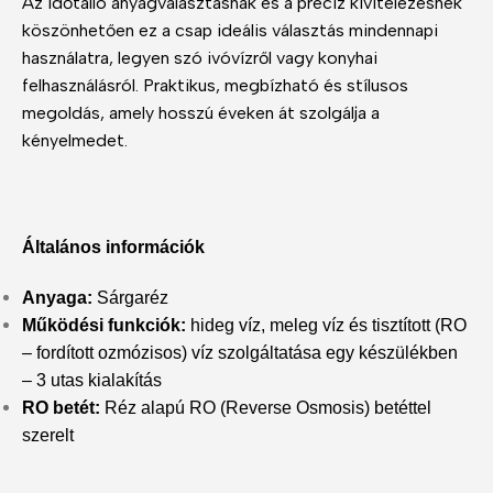
Az időtálló anyagválasztásnak és a precíz kivitelezésnek
köszönhetően ez a csap ideális választás mindennapi
használatra, legyen szó ivóvízről vagy konyhai
felhasználásról. Praktikus, megbízható és stílusos
megoldás, amely hosszú éveken át szolgálja a
kényelmedet.
Általános információk
Anyaga:
Sárgaréz
Működési funkciók:
hideg víz, meleg víz és tisztított (RO
– fordított ozmózisos) víz szolgáltatása egy készülékben
– 3 utas kialakítás
RO betét:
Réz alapú RO (Reverse Osmosis) betéttel
szerelt