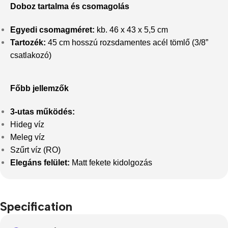
Doboz tartalma és csomagolás
Egyedi csomagméret:
kb. 46 x 43 x 5,5 cm
Tartozék:
45 cm hosszú rozsdamentes acél tömlő (3/8”
csatlakozó)
Főbb jellemzők
3-utas működés:
Hideg víz
Meleg víz
Szűrt víz (RO)
Elegáns felület:
Matt fekete kidolgozás
Specification