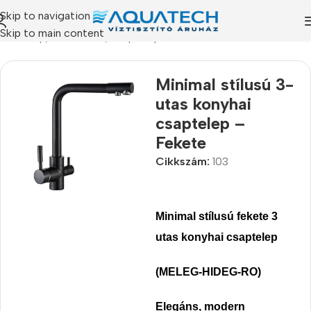
Skip to navigation
Skip to main content
Kezdőlap
/
Termékeink
/
Csaptelepek
Minimal stílusú 3-
utas konyhai
csaptelep –
Fekete
Cikkszám:
103
Minimal stílusú fekete 3
utas konyhai csaptelep
(MELEG-HIDEG-RO)
Elegáns, modern