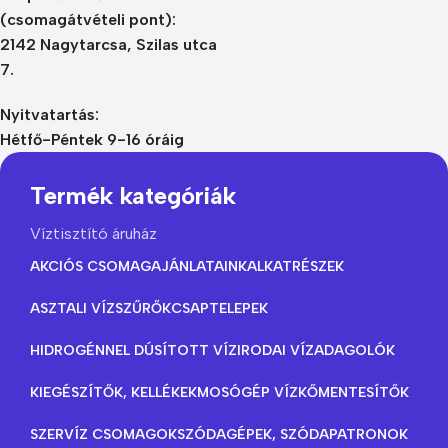
(csomagátvételi pont):
2142 Nagytarcsa, Szilas utca
7.
Nyitvatartás:
Hétfő-Péntek 9-16 óráig
Termék kategóriák
Víztisztító áruház
AKCIÓS CSOMAGAJÁNLATAINK
ALKATRÉSZEK
ASZTALI VÍZSZŰRŐK
CSAPTELEPEK
HIDROGÉNNEL DÚSÍTOTT VÍZ
IRODAI VÍZADAGOLÓK
KIEGÉSZÍTŐK, KELLÉKEK
MOSÓGÉP VÍZKŐMENTESÍTŐK
SZERVÍZ CSOMAGOK
SZÓDAGÉPEK, SZÓDAPATRONOK