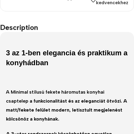
kedvencekhez
Description
3 az 1-ben elegancia és praktikum a
konyhádban
A
Minimal stílusú fekete
háromutas konyhai
csaptelep
a funkcionalitást és az eleganciát ötvözi. A
matt/fekete felület modern, letisztult megjelenést
kölcsönöz a konyhának.
A 3-utas rendszernek köszönhetően egyetlen