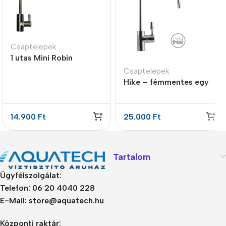
Csaptelepek
1 utas Mini Robin
kifolyócsap
Csaptelepek
Hike – fémmentes egy
karos csap
14.900
Ft
25.000
Ft
Tartalom
Ügyfélszolgálat:
Telefon: 06 20 4040 228
E-Mail: store@aquatech.hu
Központi raktár: