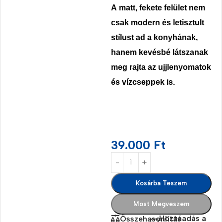
A
matt, fekete felület
nem
csak modern és letisztult
stílust ad a konyhának,
hanem kevésbé látszanak
meg rajta az ujjlenyomatok
és vízcseppek is.
39.000
Ft
Kosárba Teszem
Most Megveszem
Hozzáadás a
Összehasonlítás