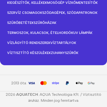
KIEGÉSZÍTŐK, KELLÉKEK
MOSÓGÉP VÍZKŐMENTESÍTŐK
SZERVÍZ CSOMAGOK
SZÓDAGÉPEK, SZÓDAPATRONOK
SZŰRŐBETÉTEK
SZŰRŐHÁZAK
TERMOSZOK, KULACSOK, ÉTELHORDÓK
UV LÁMPÁK
VÍZLÁGYÍTÓ RENDSZEREK
VÍZTARTÁLYOK
VÍZTISZTÍTÓ KÉSZÜLÉKEK
ZUHANYSZŰRŐK
2013 óta.
2026
AQUATECH
. AQUA Technológia Kft. / Víztisztító
áruház. Minden jog fenntartva.