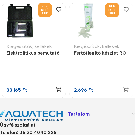
REN
REN
DELÉ
DELÉ
SRE
SRE
Kiegészítők, kellékek
Kiegészítők, kellékek
Elektrolitikus bemutató
Fertőtlenítő készlet RO
készlet
víztisztítókhoz
33.165
Ft
2.696
Ft
Tartalom
Ügyfélszolgálat:
Telefon: 06 20 4040 228