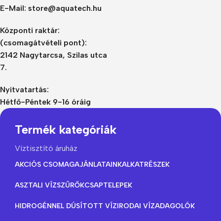
E-Mail: store@aquatech.hu
Központi raktár:
(csomagátvételi pont):
2142 Nagytarcsa, Szilas utca
7.
Nyitvatartás:
Hétfő-Péntek 9-16 óráig
Termék kategóriák
Víztisztító áruház
AKCIÓS CSOMAGAJÁNLATAINK
ALKATRÉSZEK
ASZTALI VÍZSZŰRŐK
CSAPTELEPEK
HIDROGÉNNEL DÚSÍTOTT VÍZ
IRODAI VÍZADAGOLÓK