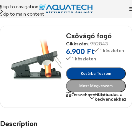
Skip to navigation
Skip to main content
Kezdőlap
/
Termékeink
/
Kiegészítők, kellékek
Csővágó fogó
Cikkszám:
952843
6.900
Ft
1 készleten
1 készleten
Kosárba Teszem
Most Megveszem
Hozzáadás a
Összehasonlítás
kedvencekhez
Description