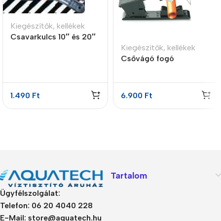
Kiegészítők, kellékek
Csavarkulcs 10″ és 20″
Kiegészítők, kellékek
BB házhoz
Csővágó fogó
1.490
Ft
6.900
Ft
Tartalom
Ügyfélszolgálat:
Telefon: 06 20 4040 228
E-Mail: store@aquatech.hu