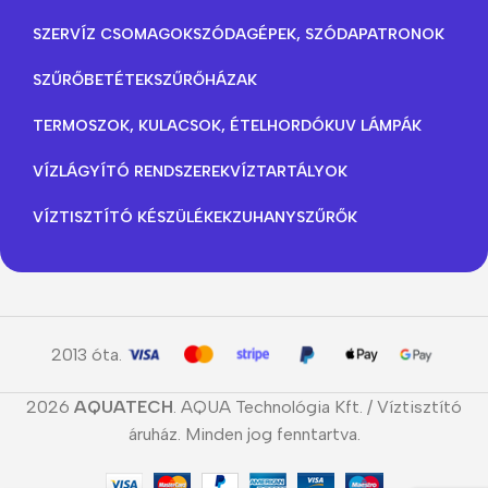
SZERVÍZ CSOMAGOK
SZÓDAGÉPEK, SZÓDAPATRONOK
SZŰRŐBETÉTEK
SZŰRŐHÁZAK
TERMOSZOK, KULACSOK, ÉTELHORDÓK
UV LÁMPÁK
VÍZLÁGYÍTÓ RENDSZEREK
VÍZTARTÁLYOK
VÍZTISZTÍTÓ KÉSZÜLÉKEK
ZUHANYSZŰRŐK
2013 óta.
2026
AQUATECH
. AQUA Technológia Kft. / Víztisztító
áruház. Minden jog fenntartva.