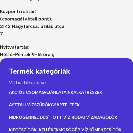
Központi raktár:
(csomagátvételi pont):
2142 Nagytarcsa, Szilas utca
7.
Nyitvatartás:
Hétfő-Péntek 9-16 óráig
Termék kategóriák
Víztisztító áruház
AKCIÓS CSOMAGAJÁNLATAINK
ALKATRÉSZEK
ASZTALI VÍZSZŰRŐK
CSAPTELEPEK
HIDROGÉNNEL DÚSÍTOTT VÍZ
IRODAI VÍZADAGOLÓK
KIEGÉSZÍTŐK, KELLÉKEK
MOSÓGÉP VÍZKŐMENTESÍTŐK