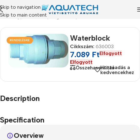
Skip to navigation
Skip to main content
Kezdőlap
/
Termékeink
/
Kiegészítők, kellékek
Waterblock
RENDELÉSRE
Cikkszám:
636003
7.089
Ft
Elfogyott
Elfogyott
Hozzáadás a
Összehasonlítás
kedvencekhez
Description
Specification
Overview