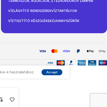
TERMOSZOK, KULACSOK, ÉTELHORDÓK
UV LÁMPÁK
VÍZLÁGYÍTÓ RENDSZEREK
VÍZTARTÁLYOK
VÍZTISZTÍTÓ KÉSZÜLÉKEK
ZUHANYSZŰRŐK
kie-k használatához.
Accept