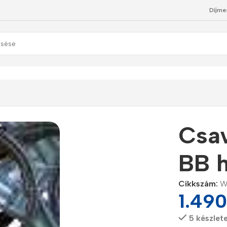
Díjme
és 20″ BB házhoz
Csav
BB 
Cikkszám:
W
1.49
5 készlet