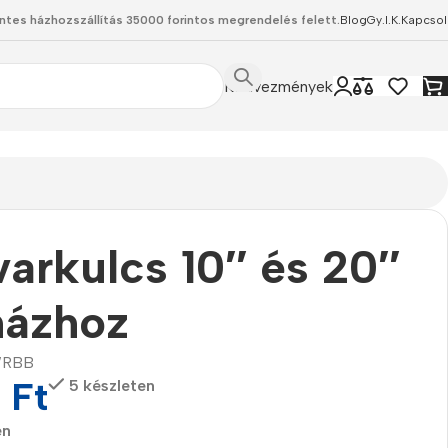
ntes házhozszállítás 35000 forintos megrendelés felett.
Blog
Gy.I.K.
Kapcsol
Kedvezmények
arkulcs 10″ és 20″
házhoz
RBB
0
Ft
5 készleten
en