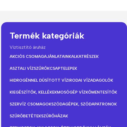
Termék kategóriák
Víztisztító áruház
AKCIÓS CSOMAGAJÁNLATAINK
ALKATRÉSZEK
ASZTALI VÍZSZŰRŐK
CSAPTELEPEK
HIDROGÉNNEL DÚSÍTOTT VÍZ
IRODAI VÍZADAGOLÓK
KIEGÉSZÍTŐK, KELLÉKEK
MOSÓGÉP VÍZKŐMENTESÍTŐK
SZERVÍZ CSOMAGOK
SZÓDAGÉPEK, SZÓDAPATRONOK
SZŰRŐBETÉTEK
SZŰRŐHÁZAK