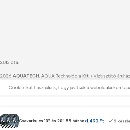
2013 óta.
2026
AQUATECH
. AQUA Technológia Kft. / Víztisztító áruház
Cookie-kat használunk, hogy javítsuk a weboldalunkon tap
1.490
Ft
Csavarkulcs 10″ és 20″ BB házhoz
5 készl