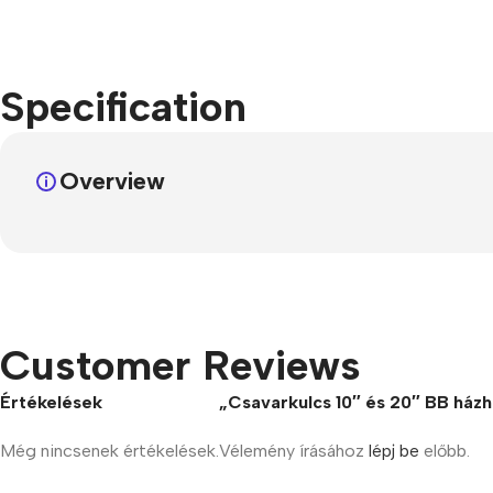
Refurbished phones
Accessories
Specification
Memory cards
Stand holders
Overview
Car holders
Selfie sticks
Customer Reviews
Értékelések
„Csavarkulcs 10″ és 20″ BB házh
Még nincsenek értékelések.
Vélemény írásához
lépj be
előbb.