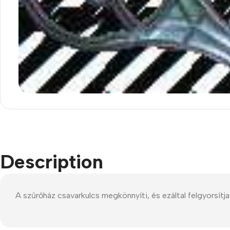
Smartphones
Apple
Description
Samsung
Google
A szűrőház csavarkulcs megkönnyíti, és ezáltal felgyorsítj
Nokia
Motorola