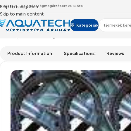
QUATECH - Az egészségmegőrzésért 2013 óta.
Skip to navigation
Skip to main content
Kategóriák
Kezdőlap
/
Termékeink
/
Kiegészítők, kellékek
/
Csavarkulcs 10″ 
Product Information
Specifications
Reviews