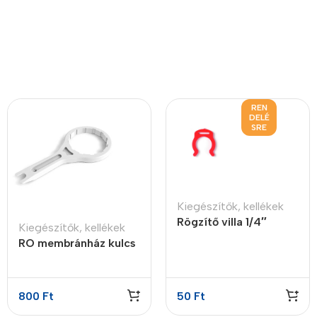
REN
DELÉ
SRE
Kiegészítők, kellékek
Rögzítő villa 1/4″
Kiegészítők, kellékek
RO membránház kulcs
2″ x 12″
800
Ft
50
Ft