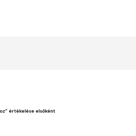
Polycarbonate protector
Mains chargers
Covers For Phones
Data cables
Wireless chargers
Cavers-overlays
Covers-cases
oz” értékelése elsőként