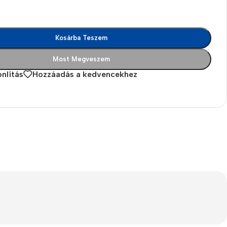
Kosárba Teszem
Most Megveszem
nlítás
Hozzáadás a kedvencekhez
es