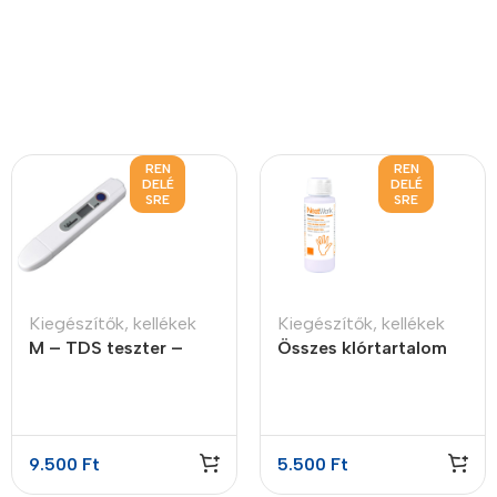
REN
REN
DELÉ
DELÉ
SRE
SRE
Kiegészítők, kellékek
Kiegészítők, kellékek
M – TDS teszter –
Összes klórtartalom
TDS (összes oldott
reagens
anyag tartalom) mérő
9.500
Ft
5.500
Ft