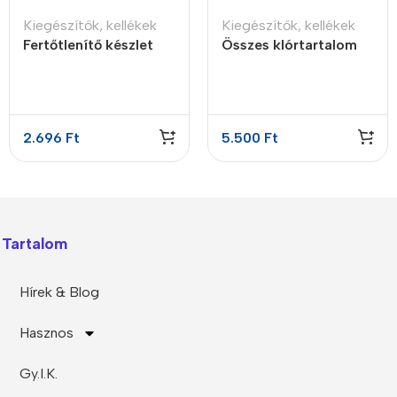
Kiegészítők, kellékek
Kiegészítők, kellékek
Fertőtlenítő készlet
Összes klórtartalom
RO víztisztítókhoz
reagens
2.696
Ft
5.500
Ft
Tartalom
Hírek & Blog
Hasznos
Gy.I.K.