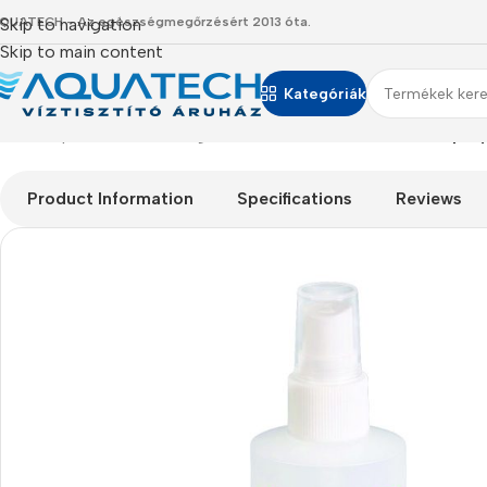
QUATECH - Az egészségmegőrzésért 2013 óta.
Skip to navigation
Skip to main content
Kategóriák
Kezdőlap
/
Termékeink
/
Kiegészítők, kellékek
/
Fertőtlenítő Spra
Product Information
Specifications
Reviews