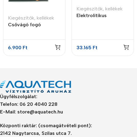
Kiegészítők, kellékek
Elektrolitikus
Kiegészítők, kellékek
bemutató készlet
Csővágó fogó
6.900
Ft
33.165
Ft
Ügyfélszolgálat:
Telefon: 06 20 4040 228
E-Mail: store@aquatech.hu
Központi raktár:
(csomagátvételi pont):
2142 Nagytarcsa, Szilas utca 7.