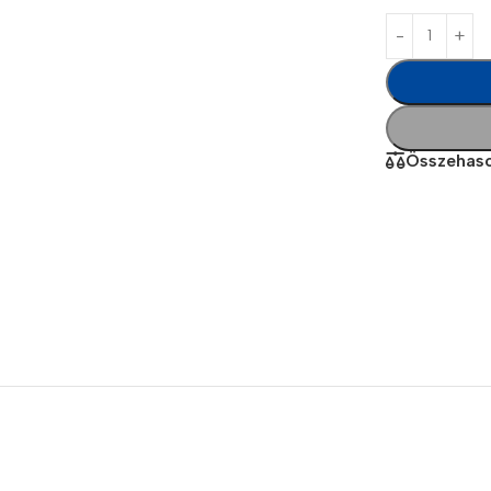
Összehaso
Power Banks
Headphones
Baseus
In-ear headphones
Remax
Wired headphones
Hoco
Wireless headphon
Screen Protectors
Bluetooth headsets
Power Devices
Tempered glass