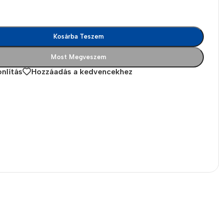
Kosárba Teszem
Most Megveszem
nlítás
Hozzáadás a kedvencekhez
es