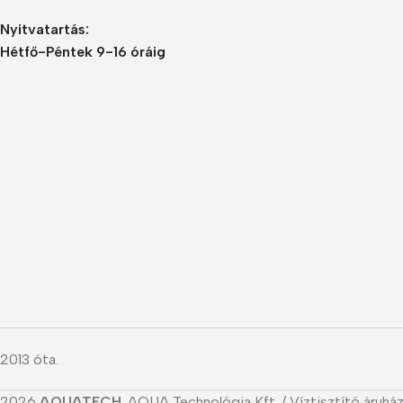
Nyitvatartás:
Hétfő-Péntek 9-16 óráig
2013 óta.
2026
AQUATECH
. AQUA Technológia Kft. / Víztisztító áruház