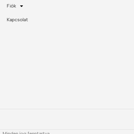
Fiók
Kapcsolat
. Minden jog fenntartva.