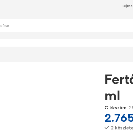
Díjme
y 100 ml
Fert
ml
Cikkszám:
2
2.76
2 készlet