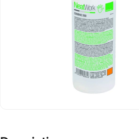
Smartphones
Apple
Samsung
Google
Nokia
Motorola