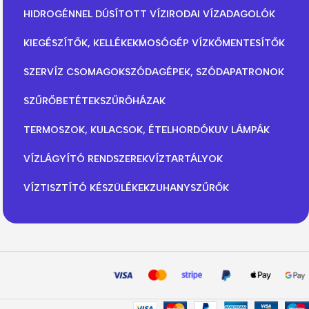
HIDROGÉNNEL DÚSÍTOTT VÍZ
IRODAI VÍZADAGOLÓK
KIEGÉSZÍTŐK, KELLÉKEK
MOSÓGÉP VÍZKŐMENTESÍTŐK
SZERVÍZ CSOMAGOK
SZÓDAGÉPEK, SZÓDAPATRONOK
SZŰRŐBETÉTEK
SZŰRŐHÁZAK
TERMOSZOK, KULACSOK, ÉTELHORDÓK
UV LÁMPÁK
VÍZLÁGYÍTÓ RENDSZEREK
VÍZTARTÁLYOK
VÍZTISZTÍTÓ KÉSZÜLÉKEK
ZUHANYSZŰRŐK