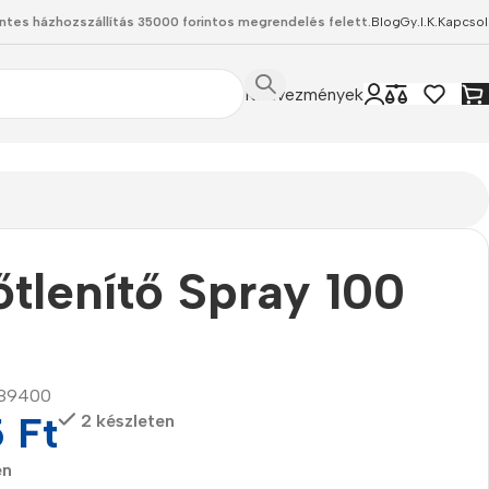
ntes házhozszállítás 35000 forintos megrendelés felett.
Blog
Gy.I.K.
Kapcsol
Kedvezmények
őtlenítő Spray 100
89400
5
Ft
2 készleten
en