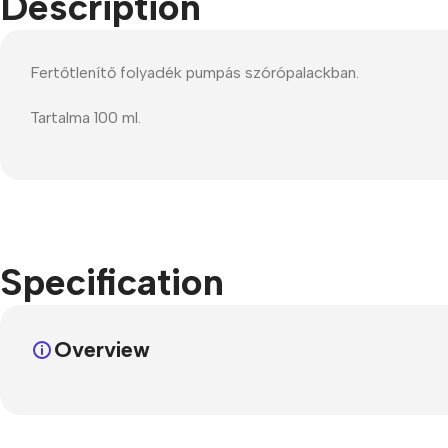
Description
Refurbished phones
Accessories
Fertőtlenítő folyadék pumpás szórópalackban.
Memory cards
Tartalma 100 ml.
Stand holders
Car holders
Selfie sticks
Specification
Overview