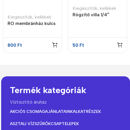
Kiegészítők, kellékek
Rögzítő villa 1/4″
Kiegészítők, kellékek
RO membránház kulcs
2″ x 12″
800
Ft
50
Ft
Termék kategóriák
Víztisztító áruház
AKCIÓS CSOMAGAJÁNLATAINK
ALKATRÉSZEK
ASZTALI VÍZSZŰRŐK
CSAPTELEPEK