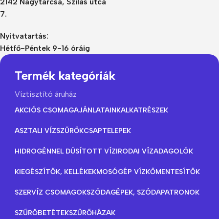
2142 Nagytarcsa, Szilas utca
7.
Nyitvatartás:
Hétfő-Péntek 9-16 óráig
Termék kategóriák
Víztisztító áruház
AKCIÓS CSOMAGAJÁNLATAINK
ALKATRÉSZEK
ASZTALI VÍZSZŰRŐK
CSAPTELEPEK
HIDROGÉNNEL DÚSÍTOTT VÍZ
IRODAI VÍZADAGOLÓK
KIEGÉSZÍTŐK, KELLÉKEK
MOSÓGÉP VÍZKŐMENTESÍTŐK
SZERVÍZ CSOMAGOK
SZÓDAGÉPEK, SZÓDAPATRONOK
SZŰRŐBETÉTEK
SZŰRŐHÁZAK