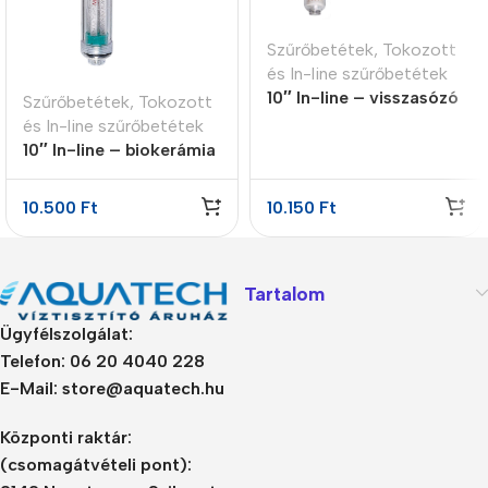
Szűrőbetétek
,
Tokozott
és In-line szűrőbetétek
10″ In-line – visszasózó
Szűrőbetétek
,
Tokozott
patron 4 lépcsős
és In-line szűrőbetétek
10″ In-line – biokerámia
energetizáló patron
10.500
Ft
10.150
Ft
Tartalom
Ügyfélszolgálat:
Telefon: 06 20 4040 228
E-Mail: store@aquatech.hu
Központi raktár:
(csomagátvételi pont):