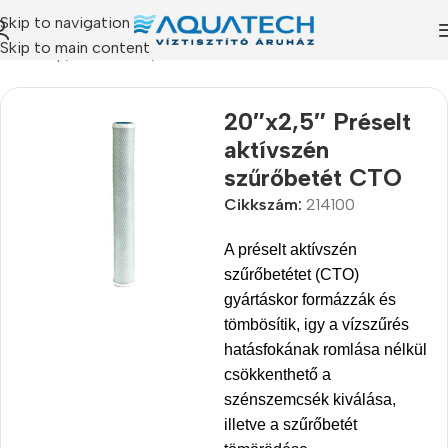
Skip to navigation
Skip to main content
Kezdőlap
/
Termékeink
/
Szűrőbetétek
20″x2,5″ Préselt
aktívszén
szűrőbetét CTO
Cikkszám:
214100
A préselt aktívszén
szűrőbetétet (CTO)
gyártáskor formázzák és
tömbösítik, igy a vízszűrés
hatásfokának romlása nélkül
csökkenthető a
szénszemcsék kiválása,
illetve a szűrőbetét