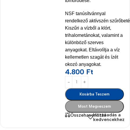
tömörödése.
NSF tanúsítvánnyal
rendelkező aktívszén szűrőbeté
Kiszűri a vízből a klórt,
trihalometánokat, valamint a
különböző szerves
anyagokat. Eltávolítja a víz
kellemetlen szagát és ízét
okozó anyagokat.
4.800
Ft
Kosárba Teszem
Most Megveszem
Hozzáadás a
Összehasonlítás
kedvencekhez