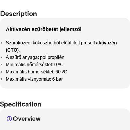
Description
Aktívszén szűrőbetét jellemzői
Szűrőközeg: kókuszhéjból előállított préselt
aktívszén
(CTO)
.
A szűrő anyaga: polipropilén
Minimális hőmérséklet: 0
0
C
Maximális hőmérséklet: 60
0
C
Maximális víznyomás: 6 bar
Specification
Overview