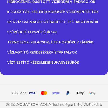
HIDROGÉNNEL DÚSÍTOTT VÍZ
IRODAI VÍZADAGOLÓK
KIEGÉSZÍTŐK, KELLÉKEK
MOSÓGÉP VÍZKŐMENTESÍTŐK
SZERVÍZ CSOMAGOK
SZÓDAGÉPEK, SZÓDAPATRONOK
SZŰRŐBETÉTEK
SZŰRŐHÁZAK
TERMOSZOK, KULACSOK, ÉTELHORDÓK
UV LÁMPÁK
VÍZLÁGYÍTÓ RENDSZEREK
VÍZTARTÁLYOK
VÍZTISZTÍTÓ KÉSZÜLÉKEK
ZUHANYSZŰRŐK
2013 óta.
2026
AQUATECH
. AQUA Technológia Kft. / Víztisztító