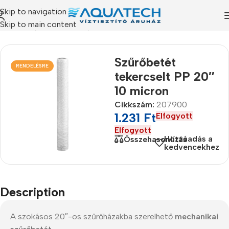
Skip to navigation
Skip to main content
ermékeink
/
Szűrőbetétek
/
PP - Tekercselt szűrőbetétek
Szűrőbetét
RENDELÉSRE
tekercselt PP 20″
10 micron
Cikkszám:
207900
1.231
Ft
Elfogyott
Elfogyott
Hozzáadás a
Összehasonlítás
kedvencekhez
Description
A szokásos 20″-os szűrőházakba szerelhető
mechanikai