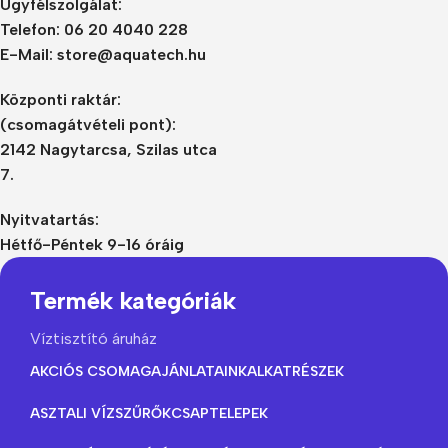
Ügyfélszolgálat:
Telefon: 06 20 4040 228
E-Mail: store@aquatech.hu
Központi raktár:
(csomagátvételi pont):
2142 Nagytarcsa, Szilas utca
7.
Nyitvatartás:
Hétfő-Péntek 9-16 óráig
Termék kategóriák
Víztisztító áruház
AKCIÓS CSOMAGAJÁNLATAINK
ALKATRÉSZEK
ASZTALI VÍZSZŰRŐK
CSAPTELEPEK