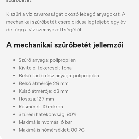
szűrőbetét
.
Kiszűri a víz zavarosságát okozó lebegő anyagokat. A
mechanikai szűrőbetét csere ciklusa legfeljebb egy év,
de függ a víz szennyezettségétől.
A mechanikai szűrőbetét jellemzői
Szűrő anyaga: polipropilén
Kivitele: tekercselt fonal
Belső tartó rész anyaga: polipropilén
Belső átmérője 28 mm
Külső átmérője: 63 mm
Hossza: 127 mm
Résméret: 10 mikron
Szűrési hatékonyság: 80%
Maximális nyomás: 6 bar
Maximális hőmérséklet: 80
C
0