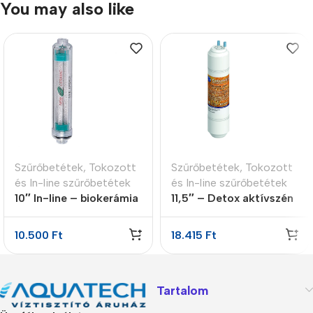
You may also like
Szűrőbetétek
,
Tokozott
Szűrőbetétek
,
Tokozott
és In-line szűrőbetétek
és In-line szűrőbetétek
10″ In-line – biokerámia
11,5″ – Detox aktívszén
energetizáló patron
utószűrő
10.500
Ft
18.415
Ft
Tartalom