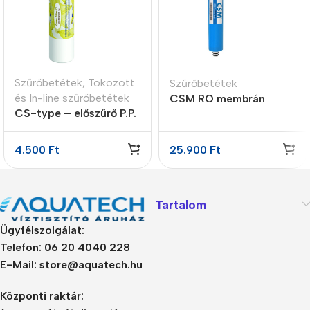
Szűrőbetétek
,
Tokozott
Szűrőbetétek
és In-line szűrőbetétek
CSM RO membrán
CS-type – előszűrő P.P.
400GPD
5 micron
4.500
Ft
25.900
Ft
Tartalom
Ügyfélszolgálat:
Telefon: 06 20 4040 228
E-Mail: store@aquatech.hu
Központi raktár: