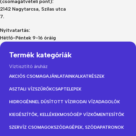
(csomagátvételi pont):
2142 Nagytarcsa, Szilas utca
7.
Nyitvatartás:
Hétfő-Péntek 9-16 óráig
Termék kategóriák
Víztisztító áruház
AKCIÓS CSOMAGAJÁNLATAINK
ALKATRÉSZEK
ASZTALI VÍZSZŰRŐK
CSAPTELEPEK
HIDROGÉNNEL DÚSÍTOTT VÍZ
IRODAI VÍZADAGOLÓK
KIEGÉSZÍTŐK, KELLÉKEK
MOSÓGÉP VÍZKŐMENTESÍTŐK
SZERVÍZ CSOMAGOK
SZÓDAGÉPEK, SZÓDAPATRONOK