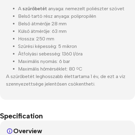
A
szűrőbetét
anyaga: nemezelt poliészter szövet
Belső tartó rész anyaga: polipropilén
Belső átmérője 28 mm
Külső átmérője: 63 mm
Hossza: 250 mm
Szűrési képesség: 5 mikron
Átfolyási sebesség: 1360 l/óra
Maximális nyomás: 6 bar
Maximális hőmérséklet: 80
C
0
A szűrőbetét leghosszabb élettartama 1 év, de ezt a víz
szennyezettsége jelentősen csökentheti.
Specification
Overview