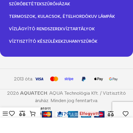
SZŰRŐBETÉTEK
SZŰRŐHÁZAK
TERMOSZOK, KULACSOK, ÉTELHORDÓK
UV LÁMPÁK
VÍZLÁGYÍTÓ RENDSZEREK
VÍZTARTÁLYOK
VÍZTISZTÍTÓ KÉSZÜLÉKEK
ZUHANYSZŰRŐK
2013 óta.
2026
AQUATECH
. AQUA Technológia Kft. / Víztisztító
áruház. Minden jog fenntartva.
10″ Hajtogatott
1.479
Ft
Elfogyott
szűrőbetét 5
micron
Menü
Kedvencek
Összehasonlítás
Kosár
Cookie-kat használunk, hogy javítsuk a weboldalunkon