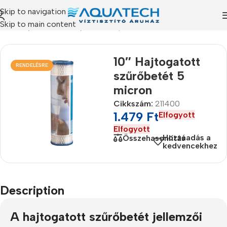
Skip to navigation
Skip to main content
mékeink
/
Szűrőbetétek
/
Redőzött, mosható szűrőbetét
10″ Hajtogatott
RENDELÉSRE
szűrőbetét 5
micron
Cikkszám:
211400
1.479
Ft
Elfogyott
Elfogyott
Hozzáadás a
Összehasonlítás
kedvencekhez
Description
A hajtogatott szűrőbetét jellemzői