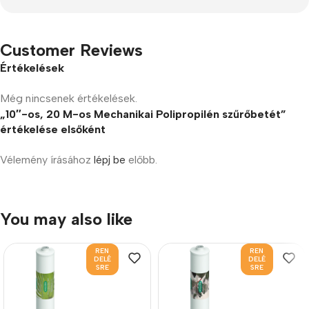
Customer Reviews
Értékelések
Még nincsenek értékelések.
„10″-os, 20 M-os Mechanikai Polipropilén szűrőbetét”
értékelése elsőként
Vélemény írásához
lépj be
előbb.
You may also like
REN
REN
DELÉ
DELÉ
SRE
SRE