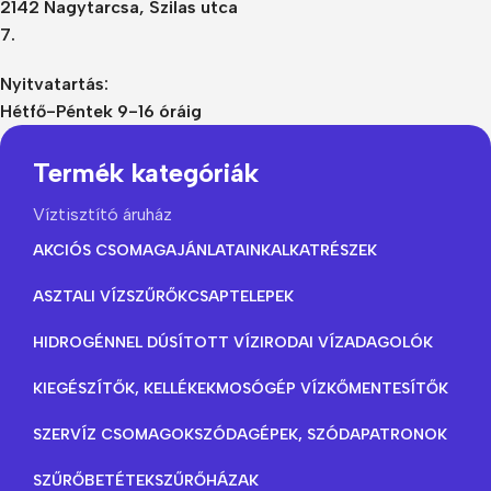
2142 Nagytarcsa, Szilas utca
7.
Nyitvatartás:
Hétfő-Péntek 9-16 óráig
Termék kategóriák
Víztisztító áruház
AKCIÓS CSOMAGAJÁNLATAINK
ALKATRÉSZEK
ASZTALI VÍZSZŰRŐK
CSAPTELEPEK
HIDROGÉNNEL DÚSÍTOTT VÍZ
IRODAI VÍZADAGOLÓK
KIEGÉSZÍTŐK, KELLÉKEK
MOSÓGÉP VÍZKŐMENTESÍTŐK
SZERVÍZ CSOMAGOK
SZÓDAGÉPEK, SZÓDAPATRONOK
SZŰRŐBETÉTEK
SZŰRŐHÁZAK