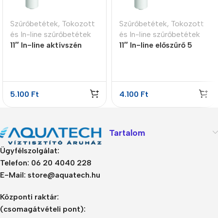
Szűrőbetétek
,
Tokozott
Szűrőbetétek
,
Tokozott
és In-line szűrőbetétek
és In-line szűrőbetétek
11″ In-line aktívszén
11″ In-line előszűrő 5
előszűrő GAC
micron
5.100
Ft
4.100
Ft
Tartalom
Ügyfélszolgálat:
Telefon: 06 20 4040 228
E-Mail: store@aquatech.hu
Központi raktár:
(csomagátvételi pont):