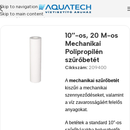
Skip to navigation
Skip to main content
Kezdőlap
/
Termékeink
/
Szűrőbetétek
10″-os, 20 M-os
Mechanikai
Polipropilén
szűrőbetét
Cikkszám:
209400
A
mechanikai szűrőbetét
kiszűri a mechanikai
szennyeződéseket, valamint
a víz zavarosságáért felelős
anyagokat.
A betétek a standard 10″-os
szűrőházakba helyezhetők.