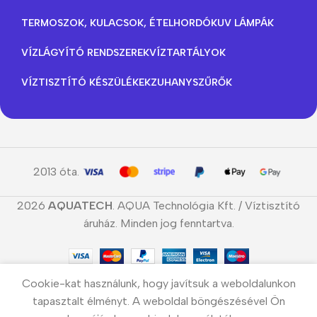
TERMOSZOK, KULACSOK, ÉTELHORDÓK
UV LÁMPÁK
VÍZLÁGYÍTÓ RENDSZEREK
VÍZTARTÁLYOK
VÍZTISZTÍTÓ KÉSZÜLÉKEK
ZUHANYSZŰRŐK
2013 óta.
2026
AQUATECH
. AQUA Technológia Kft. / Víztisztító
áruház. Minden jog fenntartva.
Cookie-kat használunk, hogy javítsuk a weboldalunkon
tapasztalt élményt. A weboldal böngészésével Ön
10″-os, 20