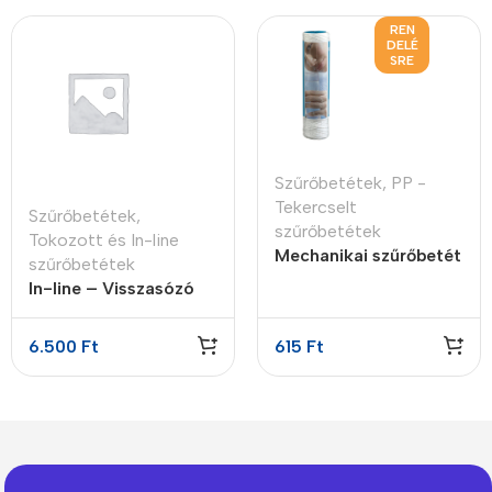
REN
DELÉ
SRE
Szűrőbetétek
,
PP -
Tekercselt
Szűrőbetétek
,
szűrőbetétek
Tokozott és In-line
Mechanikai szűrőbetét
szűrőbetétek
tekercselt PP 10″ 10
In-line – Visszasózó
mikron
patron
6.500
Ft
615
Ft