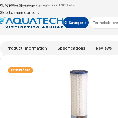
QUATECH - Az egészségmegőrzésért 2013 óta.
Skip to navigation
Skip to main content
Kategóriák
Kezdőlap
/
Termékeink
/
Szűrőbetétek
/
Redőzött, mosható szűrő
Product Information
Specifications
Reviews
RENDELÉSRE