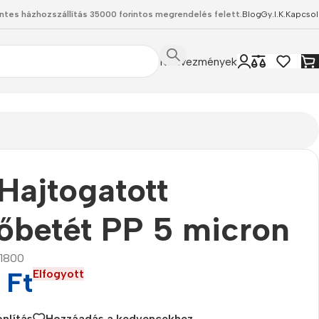
ntes házhozszállítás 35000 forintos megrendelés felett.
Blog
Gy.I.K.
Kapcsol
Kedvezmények
Hajtogatott
őbetét PP 5 micron
11800
6
Ft
Elfogyott
nlítás
Hozzáadás a kedvencekhez