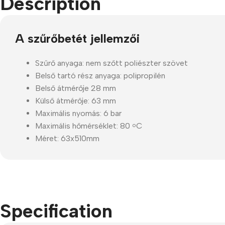
Description
Refurbished phones
Accessories
A szűrőbetét jellemzői
Memory cards
Szűrő anyaga: nem szőtt poliészter szövet
Stand holders
Belső tartó rész anyaga: polipropilén
Belső átmérője 28 mm
Car holders
Külső átmérője: 63 mm
Selfie sticks
Maximális nyomás: 6 bar
Maximális hőmérséklet: 80
C
o
Méret: 63x510mm
Specification