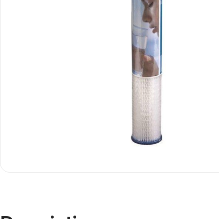
Smartphones
Apple
Samsung
Google
Nokia
Motorola