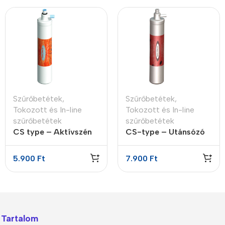
Szűrőbetétek
,
Szűrőbetétek
,
Tokozott és In-line
Tokozott és In-line
szűrőbetétek
szűrőbetétek
CS type – Aktívszén
CS-type – Utánsózó
utószűrő (GAC-Ag)
patron
5.900
Ft
7.900
Ft
Tartalom