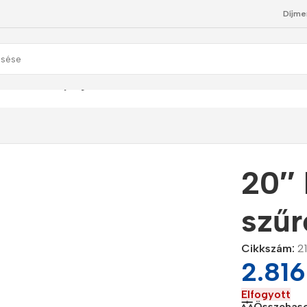
Díjme
betét
/
20″ Hajtogatott szűrőbetét PP 5 micron
20″ 
szűr
Cikkszám:
2
2.81
Elfogyott
Összehaso