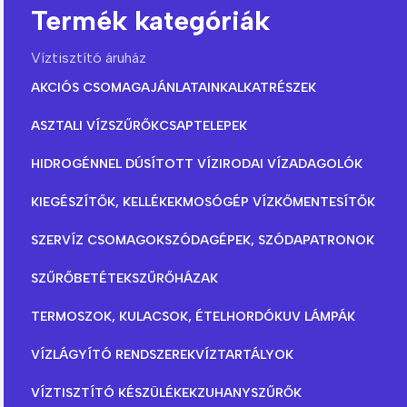
Termék kategóriák
Víztisztító áruház
AKCIÓS CSOMAGAJÁNLATAINK
ALKATRÉSZEK
ASZTALI VÍZSZŰRŐK
CSAPTELEPEK
HIDROGÉNNEL DÚSÍTOTT VÍZ
IRODAI VÍZADAGOLÓK
KIEGÉSZÍTŐK, KELLÉKEK
MOSÓGÉP VÍZKŐMENTESÍTŐK
SZERVÍZ CSOMAGOK
SZÓDAGÉPEK, SZÓDAPATRONOK
SZŰRŐBETÉTEK
SZŰRŐHÁZAK
TERMOSZOK, KULACSOK, ÉTELHORDÓK
UV LÁMPÁK
VÍZLÁGYÍTÓ RENDSZEREK
VÍZTARTÁLYOK
VÍZTISZTÍTÓ KÉSZÜLÉKEK
ZUHANYSZŰRŐK