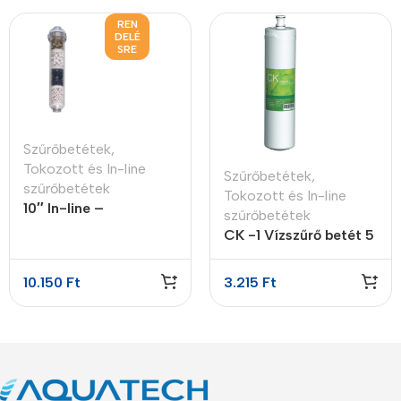
REN
DELÉ
SRE
Szűrőbetétek
,
Tokozott és In-line
Szűrőbetétek
,
szűrőbetétek
Tokozott és In-line
10″ In-line –
szűrőbetétek
visszasózó patron 4
CK -1 Vízszűrő betét 5
lépcsős
micron
10.150
Ft
3.215
Ft