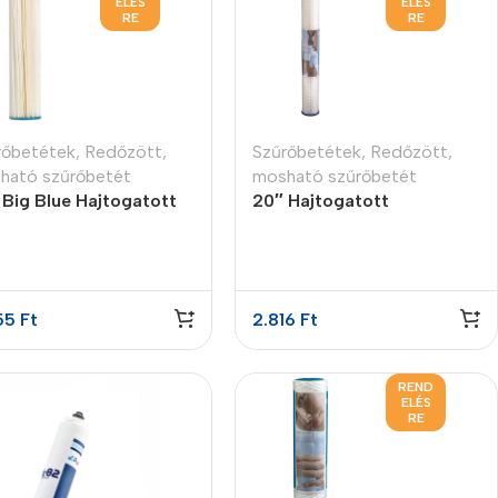
ELÉS
ELÉS
RE
RE
rőbetétek
,
Redőzött,
Szűrőbetétek
,
Redőzött,
ható szűrőbetét
mosható szűrőbetét
 Big Blue Hajtogatott
20″ Hajtogatott
The thinnest iPhone
rőbetét 5 micron
szűrőbetét PP 5 micron
ever
iPhone Air
55
Ft
2.816
Ft
Buy Now
REND
ELÉS
RE