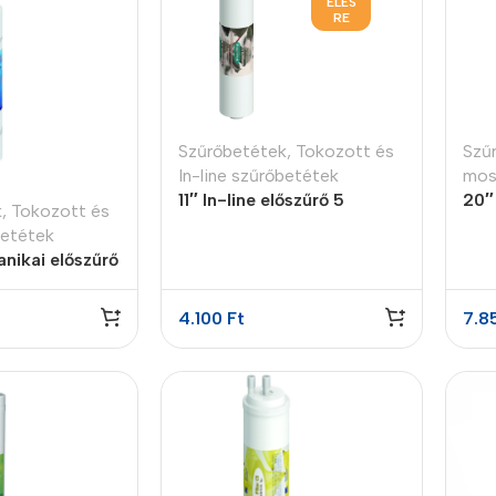
ELÉS
RE
Polycarbonate protector
Mains chargers
Covers For Phones
Data cables
Wireless chargers
Cavers-overlays
Szűrőbetétek
,
Tokozott és
Szű
Covers-cases
In-line szűrőbetétek
mos
11″ In-line előszűrő 5
20″
k
,
Tokozott és
micron
szű
betétek
anikai előszűrő
4.100
Ft
7.8