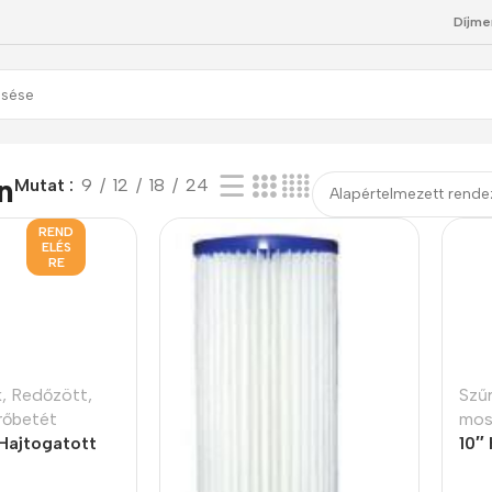
Díjme
kek
n
Mutat
9
12
18
24
REND
ELÉS
RE
k
,
Redőzött,
Szű
rőbetét
mos
 Hajtogatott
10″
 micron
5 m