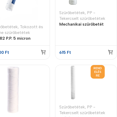
Szűrőbetétek
,
PP -
Tekercselt szűrőbetétek
Mechanikai szűrőbetét
rőbetétek
,
Tokozott és
tekercselt PP 10″ 5 mikron
ine szűrőbetétek
82 P.P. 5 micron
szűrő betét
00
Ft
615
Ft
REND
ELÉS
RE
Szűrőbetétek
,
PP -
Tekercselt szűrőbetétek