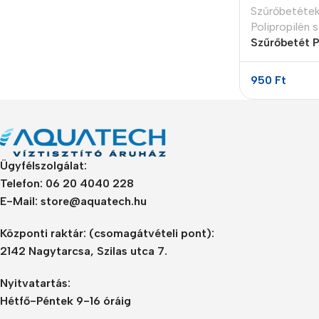
Szűrőbetéte
Polipropilén 
Szűrőbetét P
950
Ft
Ügyfélszolgálat:
Telefon: 06 20 4040 228
E-Mail: store@aquatech.hu
Központi raktár:
(csomagátvételi pont):
2142 Nagytarcsa, Szilas utca 7.
Nyitvatartás:
Hétfő-Péntek 9-16 óráig