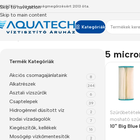
QUATECH - Az egészségmegőrzésért 2013 óta.
Skip to navigation
Skip to main content
Kategóriák
Kezdőlap
/
Termékeink
/
“5 micron” címkével rendelkező termé
5 micro
Termék Kategóriák
Akciós csomagajánlataink
8
Alkatrészek
244
Asztali vízszűrők
6
Csaptelepek
39
Hidrogénnel dúsított víz
Szűrőbetéte
2
Irodai vízadagolók
mosható szű
7
10″ Big Blue
Kiegészítők, kellékek
16
szűrőbetét 5
Mosógép vízkőmentesítők
2