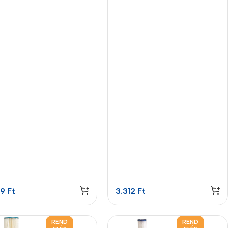
es
79
Ft
3.312
Ft
REND
REND