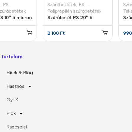
k
,
PS -
Szűrőbetétek
,
PS -
Szű
szűrőbetétek
Polipropilén szűrőbetétek
Tek
S 10″ 5 micron
Szűrőbetét PS 20″ 5
Szű
micron
10″
2.100
Ft
99
Tartalom
Hírek & Blog
Hasznos
Gy.I.K.
Fiók
Kapcsolat