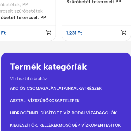
Szűrőbetét tekercselt PP
rőbetétek
,
PP -
20″ 5 micron
ercselt szűrőbetétek
rőbetét tekercselt PP
 5 micron
0
Ft
1.231
Ft
Termék kategóriák
Víztisztító áruház
AKCIÓS CSOMAGAJÁNLATAINK
ALKATRÉSZEK
ASZTALI VÍZSZŰRŐK
CSAPTELEPEK
HIDROGÉNNEL DÚSÍTOTT VÍZ
IRODAI VÍZADAGOLÓK
KIEGÉSZÍTŐK, KELLÉKEK
MOSÓGÉP VÍZKŐMENTESÍTŐK