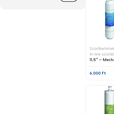
Refurbished phones
Accessories
Memory cards
Stand holders
Car holders
Szűrőbetéte
In-line szűrő
Selfie sticks
11,5″ – Mech
5 micron
6.000
Ft