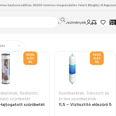
ntes házhozszállítás 35000 forintos megrendelés felett.
Blog
Gy.I.K.
Kapcsol
Kedvezmények
REND
REND
ELÉS
ELÉS
RE
RE
rőbetétek
,
Redőzött,
Szűrőbetétek
,
Tokozott és
ható szűrőbetét
In-line szűrőbetétek
 Hajtogatott szűrőbetét
11,5 – Víztisztító előszűrő 5
icron
micron