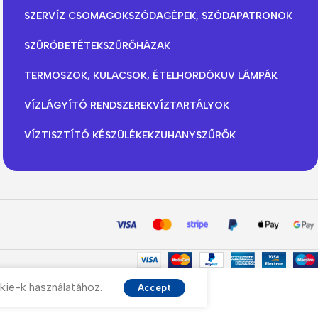
SZERVÍZ CSOMAGOK
SZÓDAGÉPEK, SZÓDAPATRONOK
SZŰRŐBETÉTEK
SZŰRŐHÁZAK
TERMOSZOK, KULACSOK, ÉTELHORDÓK
UV LÁMPÁK
VÍZLÁGYÍTÓ RENDSZEREK
VÍZTARTÁLYOK
VÍZTISZTÍTÓ KÉSZÜLÉKEK
ZUHANYSZŰRŐK
kie-k használatához.
Accept