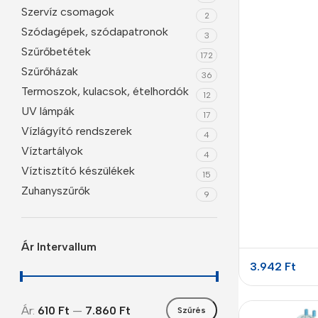
Szervíz csomagok
2
Szódagépek, szódapatronok
3
Szűrőbetétek
172
Szűrőházak
36
Termoszok, kulacsok, ételhordók
12
UV lámpák
17
Vízlágyító rendszerek
4
Víztartályok
4
Víztisztító készülékek
15
Smartphones
Zuhanyszűrők
9
Apple
Samsung
Ár Intervallum
Google
3.942
Ft
Nokia
Ár:
610 Ft
—
7.860 Ft
Szűrés
Motorola