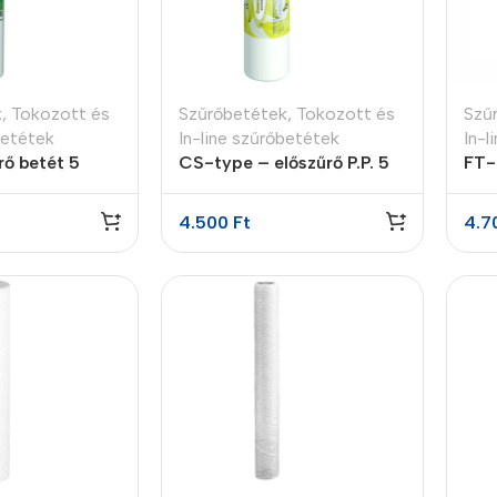
k
,
Tokozott és
Szűrőbetétek
,
Tokozott és
Szű
betétek
In-line szűrőbetétek
In-l
rő betét 5
CS-type – előszűrő P.P. 5
FT-
micron
víz
4.500
Ft
4.7