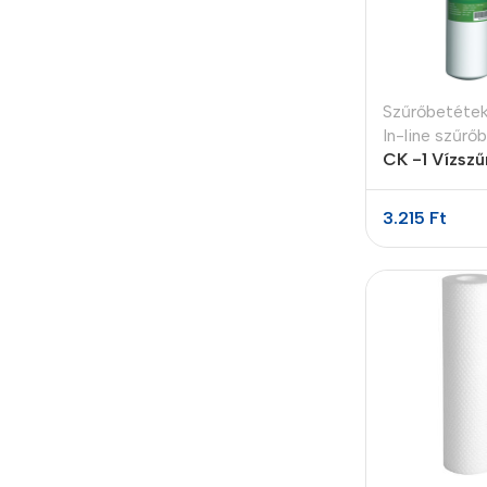
Szűrőbetéte
In-line szűrő
CK -1 Vízszű
micron
3.215
Ft