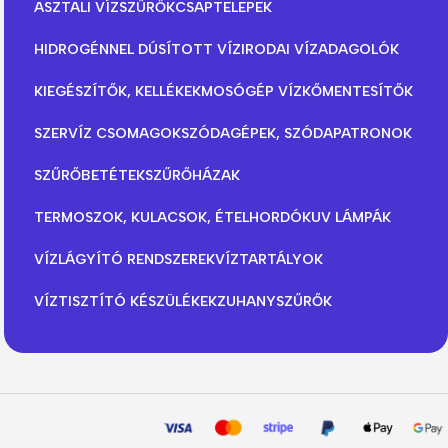
ASZTALI VÍZSZŰRŐK
CSAPTELEPEK
HIDROGÉNNEL DÚSÍTOTT VÍZ
IRODAI VÍZADAGOLÓK
KIEGÉSZÍTŐK, KELLÉKEK
MOSÓGÉP VÍZKŐMENTESÍTŐK
SZERVÍZ CSOMAGOK
SZÓDAGÉPEK, SZÓDAPATRONOK
SZŰRŐBETÉTEK
SZŰRŐHÁZAK
TERMOSZOK, KULACSOK, ÉTELHORDÓK
UV LÁMPÁK
VÍZLÁGYÍTÓ RENDSZEREK
VÍZTARTÁLYOK
VÍZTISZTÍTÓ KÉSZÜLÉKEK
ZUHANYSZŰRŐK