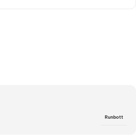
The thinnest iPhone
ever
iPhone Air
Buy Now
Runbott