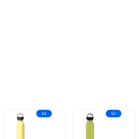
ÚJ
ÚJ