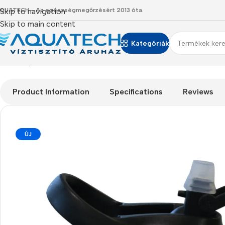
QUATECH - Az egészségmegőrzésért 2013 óta.
Skip to navigation
Skip to main content
Kategóriák
Kezdőlap
/
Termékeink
/
Termoszok, kulacsok, ételhordók
/
Runbot
Product Information
Specifications
Reviews
ÚJ