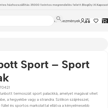
ntes házhozszállítás 35000 forintos megrendelés felett.
Blog
Gy.I.K.
Kapcsol
Kedvezmények
ott Sport – Sport
ak
70421
Runbott termoszát sport palackká, amelyet magával vihet
e, a hegyekbe vagy a strandra. Szilikon szájrésszel,
 füllel és sportos markolattal ellátva a kényelmesebb