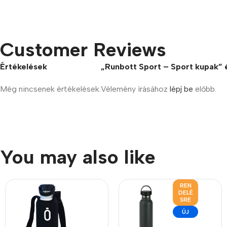
Customer Reviews
Értékelések
„Runbott Sport – Sport kupak” 
Még nincsenek értékelések.
Vélemény írásához
lépj be
előbb.
You may also like
REN
DELÉ
SRE
ÚJ