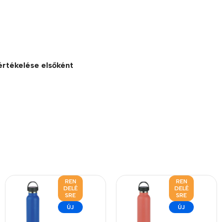
értékelése elsőként
REN
REN
DELÉ
DELÉ
SRE
SRE
ÚJ
ÚJ