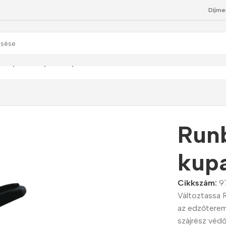
Díjme
t Sport – Sport kupak
Runb
kup
Cikkszám:
9
Változtassa 
az edzőteremb
szájrész védő