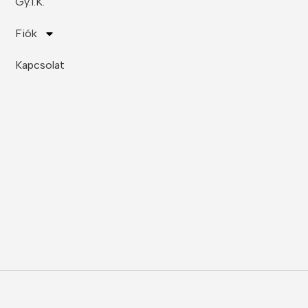
Gy.I.K.
Fiók
Kapcsolat