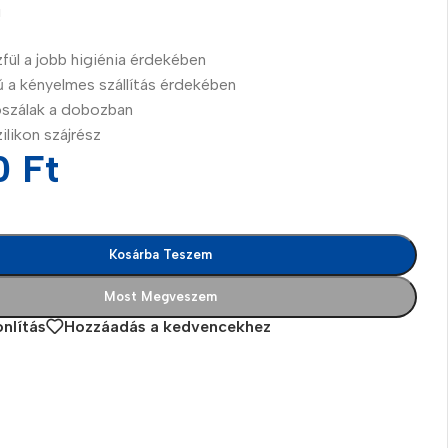
!
fül a jobb higiénia érdekében
ű a kényelmes szállítás érdekében
vószálak a dobozban
ilikon szájrész
0
Ft
Kosárba Teszem
Most Megveszem
nlítás
Hozzáadás a kedvencekhez
es