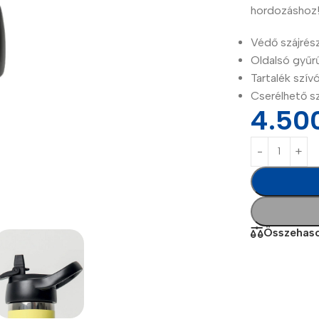
hordozáshoz
Védő szájrész
Oldalsó gyűr
Tartalék szí
Cserélhető sz
4.50
Power Banks
Headphones
Baseus
In-ear headphones
Összehaso
Remax
Wired headphones
Hoco
Wireless headphon
Screen Protectors
Bluetooth headsets
Power Devices
Tempered glass