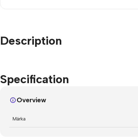
Refurbished phones
Accessories
Memory cards
Description
Stand holders
Car holders
Selfie sticks
Specification
Overview
Márka