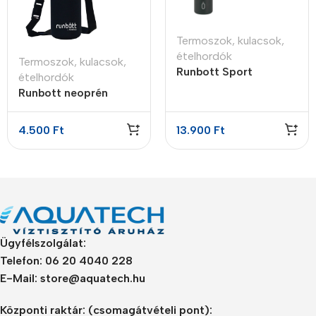
Termoszok, kulacsok,
ételhordók
Termoszok, kulacsok,
Runbott Sport
ételhordók
Antracit termosz
Runbott neoprén
kerámia bevonattal
kulacs tartó állítható
600ml
pánttal
4.500
Ft
13.900
Ft
Ügyfélszolgálat:
Telefon: 06 20 4040 228
E-Mail: store@aquatech.hu
Központi raktár:
(csomagátvételi pont):