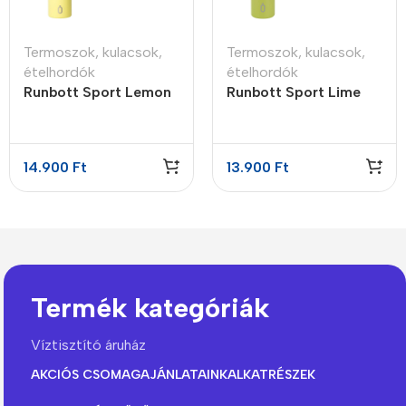
Termoszok, kulacsok,
Termoszok, kulacsok,
ételhordók
ételhordók
Runbott Sport Lemon
Runbott Sport Lime
termosz kerámia
termosz kerámia
bevonattal 600ml
bevonattal 600ml
14.900
Ft
13.900
Ft
Termék kategóriák
Víztisztító áruház
AKCIÓS CSOMAGAJÁNLATAINK
ALKATRÉSZEK