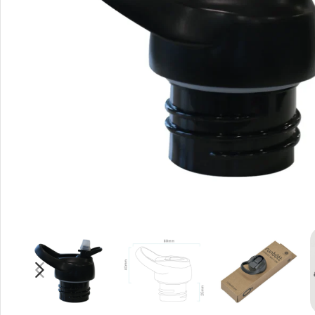
Smartphones
Apple
Samsung
Google
Nokia
Motorola