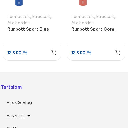
Termoszok, kulacsok,
Termoszok, kulacsok,
ételhordók
ételhordók
Runbott Sport Blue
Runbott Sport Coral
termosz kerámia
termosz kerámia
bevonattal 600ml
bevonattal 600ml
13.900
Ft
13.900
Ft
Tartalom
Hírek & Blog
Hasznos