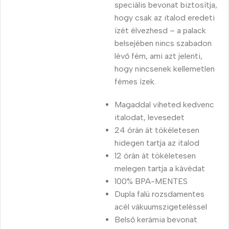
speciális bevonat biztosítja,
hogy csak az italod eredeti
ízét élvezhesd – a palack
belsejében nincs szabadon
lévő fém, ami azt jelenti,
hogy nincsenek kellemetlen
fémes ízek.
Magaddal viheted kedvenc
italodat, levesedet
24 órán át tökéletesen
hidegen tartja az italod
12 órán át tökéletesen
melegen tartja a kávédat
100% BPA-MENTES
Dupla falú rozsdamentes
acél vákuumszigeteléssel
Belső kerámia bevonat