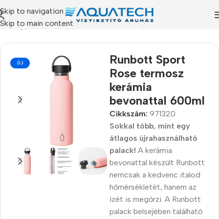
Skip to navigation
Skip to main content
ezdőlap
/
Termékeink
/
Termoszok, kulacsok, ételhordók
Runbott Sport
ÚJ
Rose termosz
kerámia
bevonattal 600ml
Cikkszám:
971320
Sokkal több, mint egy
átlagos újrahasználható
palack!
A kerámia
bevonattal készült Runbott
nemcsak a kedvenc italod
hőmérsékletét, hanem az
ízét is megőrzi. A Runbott
palack belsejében található