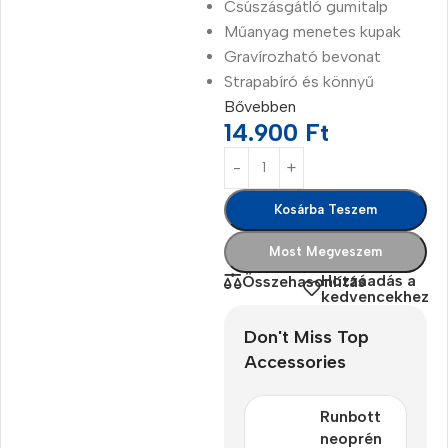
Csúszásgátló gumitalp
Műanyag menetes kupak
Gravírozható bevonat
Strapabíró és könnyű
Bővebben
14.900
Ft
Kosárba Teszem
Most Megveszem
Hozzáadás a
Összehasonlítás
kedvencekhez
Don't Miss Top
Accessories
Runbott
neoprén