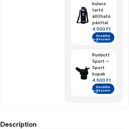
kulacs
tartó
állítható
pánttal
4.500
Ft
Kosárba
Teszem
Runbott
Sport –
Sport
kupak
4.500
Ft
Kosárba
Teszem
Description