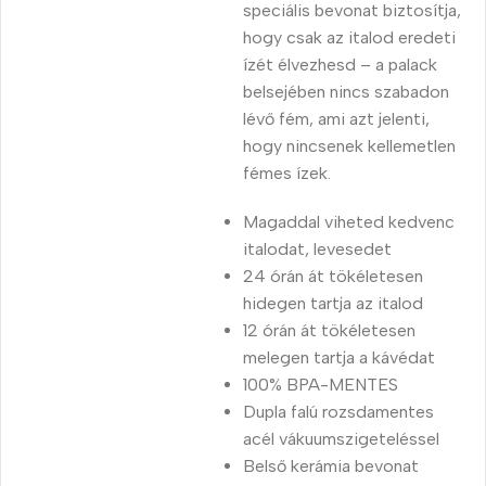
speciális bevonat biztosítja,
hogy csak az italod eredeti
ízét élvezhesd – a palack
belsejében nincs szabadon
lévő fém, ami azt jelenti,
hogy nincsenek kellemetlen
fémes ízek.
Magaddal viheted kedvenc
italodat, levesedet
24 órán át tökéletesen
hidegen tartja az italod
12 órán át tökéletesen
melegen tartja a kávédat
100% BPA-MENTES
Dupla falú rozsdamentes
acél vákuumszigeteléssel
Belső kerámia bevonat