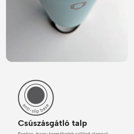
Csúszásgátló talp
Fontos, hogy termékeink szilárd alappal