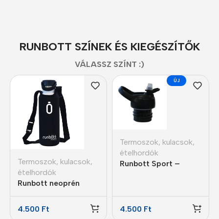
RUNBOTT SZÍNEK ÉS KIEGÉSZÍTŐK
VÁLASSZ SZÍNT :)
ÚJ
Termoszok, kulacsok,
ételhordók
Termoszok, kulacsok,
Runbott Sport –
ételhordók
Sport kupak
Runbott neoprén
kulacs tartó állítható
pánttal
4.500
Ft
4.500
Ft