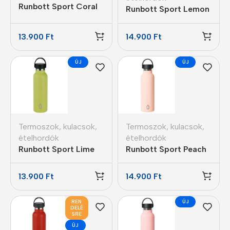
Runbott Sport Coral
Runbott Sport Lemon
termosz kerámia
termosz kerámia
bevonattal 600ml
bevonattal 600ml
13.900
Ft
14.900
Ft
ÚJ
ÚJ
Termoszok, kulacsok,
Termoszok, kulacsok,
ételhordók
ételhordók
Runbott Sport Lime
Runbott Sport Peach
termosz kerámia
termosz kerámia
bevonattal 600ml
bevonattal 600ml
13.900
Ft
14.900
Ft
REN
ÚJ
DELÉ
SRE
ÚJ