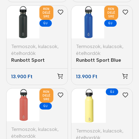
REN
REN
DELÉ
DELÉ
SRE
SRE
ÚJ
ÚJ
Termoszok, kulacsok,
Termoszok, kulacsok,
ételhordók
ételhordók
Runbott Sport
Runbott Sport Blue
Antracit termosz
termosz kerámia
kerámia bevonattal
bevonattal 600ml
13.900
Ft
13.900
Ft
600ml
REN
ÚJ
DELÉ
SRE
ÚJ
Termoszok, kulacsok,
Termoszok, kulacsok,
ételhordók
ételhordók