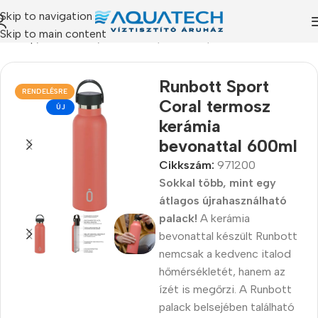
Skip to navigation
Skip to main content
ezdőlap
/
Termékeink
/
Termoszok, kulacsok, ételhordók
Runbott Sport
RENDELÉSRE
Coral termosz
ÚJ
kerámia
bevonattal 600ml
Cikkszám:
971200
Sokkal több, mint egy
átlagos újrahasználható
palack!
A kerámia
bevonattal készült Runbott
nemcsak a kedvenc italod
hőmérsékletét, hanem az
ízét is megőrzi. A Runbott
palack belsejében található