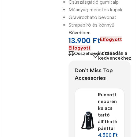
Csúszásgátló gumitalp
Műanyag menetes kupak
Gravírozható bevonat
Strapabíró és könnyű
Bővebben
13.900
Ft
Elfogyott
Elfogyott
Hozzáadás a
Összehasonlítás
kedvencekhez
Don't Miss Top
Accessories
Runbott
neoprén
kulacs
tartó
állítható
pánttal
4.500
Ft