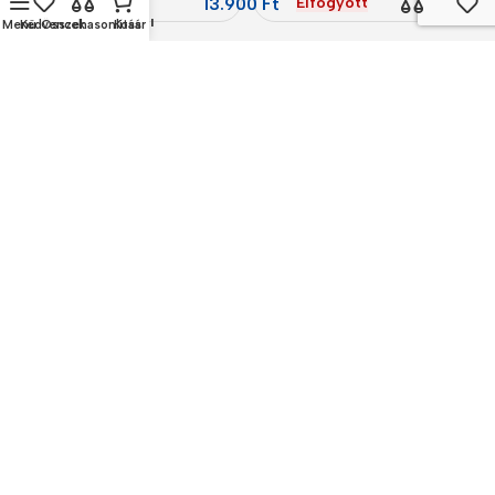
13.900
Ft
Elfogyott
kerámia
bevonattal
Menü
Kedvencek
Összehasonlítás
Kosár
600ml
Specification