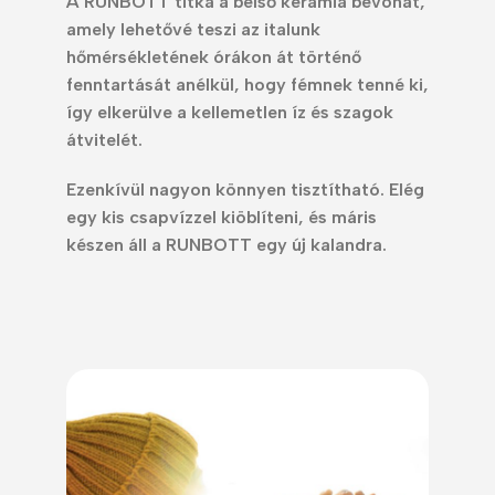
A RUNBOTT titka a belső kerámia bevonat,
amely lehetővé teszi az italunk
hőmérsékletének órákon át történő
fenntartását anélkül, hogy fémnek tenné ki,
így elkerülve a kellemetlen íz és szagok
átvitelét.
Ezenkívül nagyon könnyen tisztítható. Elég
egy kis csapvízzel kiöblíteni, és máris
készen áll a RUNBOTT egy új kalandra.